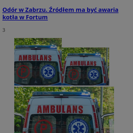
Odór w Zabrzu. Źródłem ma być awaria
kotła w Fortum
3