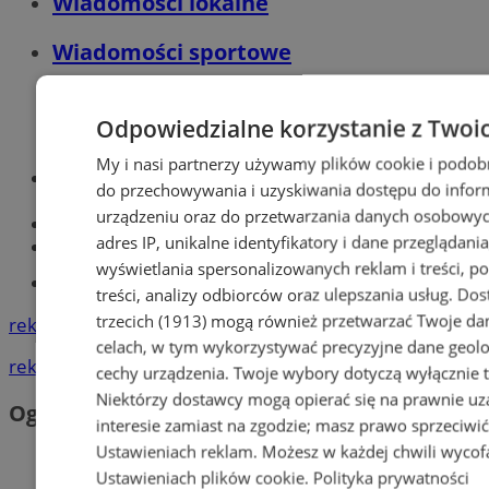
Wiadomości lokalne
Wiadomości sportowe
Odpowiedzialne korzystanie z Twoi
My i nasi partnerzy używamy plików cookie i podob
Optyk, okulista
do przechowywania i uzyskiwania dostępu do infor
Zabrze
urządzeniu oraz do przetwarzania danych osobowych
Największy sklep z częściami online!
adres IP, unikalne identyfikatory i dane przeglądania
Książeczka sanepidowska
wyświetlania spersonalizowanych reklam i treści, p
Tworzenie stron www -Zabrze
treści, analizy odbiorców oraz ulepszania usług.
Dos
trzecich (1913)
mogą również przetwarzać Twoje dan
reklama
celach, w tym wykorzystywać precyzyjne dane geolok
reklama
cechy urządzenia. Twoje wybory dotyczą wyłącznie t
Niektórzy dostawcy mogą opierać się na prawnie u
Ogłoszenia
interesie zamiast na zgodzie; masz prawo sprzeciwi
Ustawieniach reklam
. Możesz w każdej chwili wyco
Ustawieniach plików cookie
.
Polityka prywatności