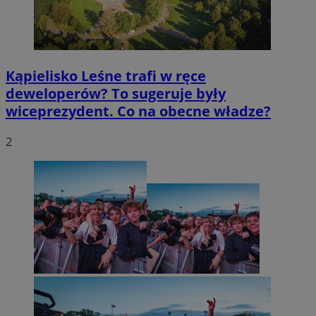
Kąpielisko Leśne trafi w ręce
deweloperów? To sugeruje były
wiceprezydent. Co na obecne władze?
2