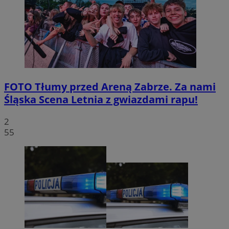
FOTO
Tłumy przed Areną Zabrze. Za nami
Śląska Scena Letnia z gwiazdami rapu!
2
55