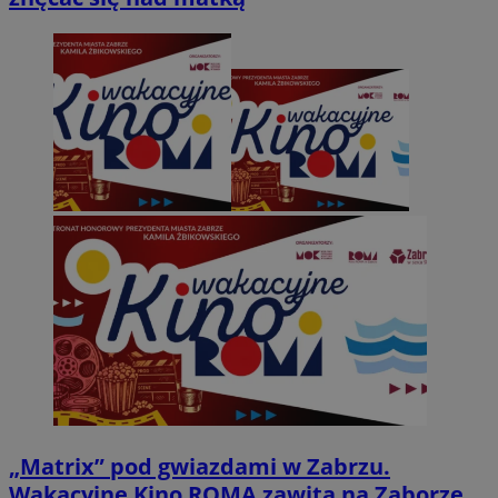
„Matrix” pod gwiazdami w Zabrzu.
Wakacyjne Kino ROMA zawita na Zaborze