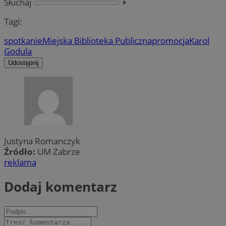
Słuchaj
⏵︎
Tagi:
spotkanie
Miejska Biblioteka Publiczna
promocja
Karol
Godula
Udostępnij
Justyna Romanczyk
Źródło:
UM Zabrze
reklama
Dodaj komentarz