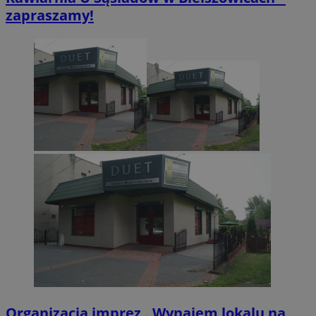
zapraszamy!
VISITOR_PRIVACY_METADATA
5 miesięcy 4
YouTube
tygodnie
.youtube.com
Organizacja imprez . Wynajem lokalu na