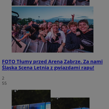
FOTO
Tłumy przed Areną Zabrze. Za nami
Śląska Scena Letnia z gwiazdami rapu!
2
55