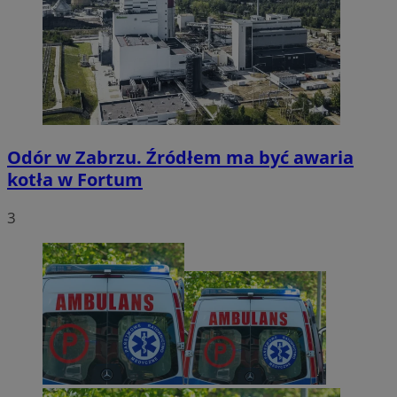
Odór w Zabrzu. Źródłem ma być awaria
kotła w Fortum
3