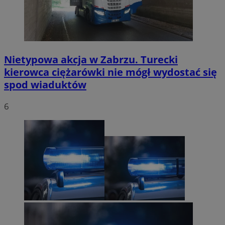
Nietypowa akcja w Zabrzu. Turecki
kierowca ciężarówki nie mógł wydostać się
spod wiaduktów
6