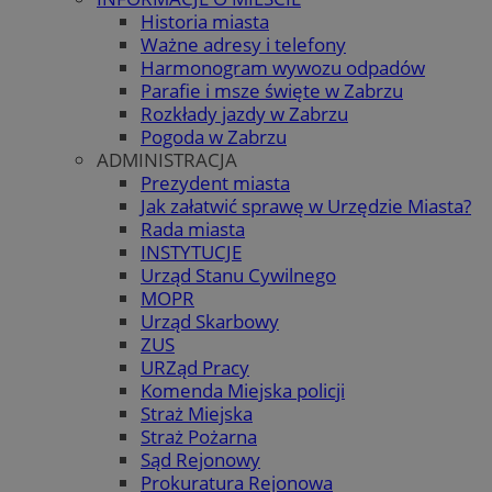
Historia miasta
Ważne adresy i telefony
Harmonogram wywozu odpadów
Parafie i msze święte w Zabrzu
Rozkłady jazdy w Zabrzu
Pogoda w Zabrzu
ADMINISTRACJA
Prezydent miasta
Jak załatwić sprawę w Urzędzie Miasta?
Rada miasta
INSTYTUCJE
Urząd Stanu Cywilnego
MOPR
Urząd Skarbowy
ZUS
URZąd Pracy
Komenda Miejska policji
Straż Miejska
Straż Pożarna
Sąd Rejonowy
Prokuratura Rejonowa