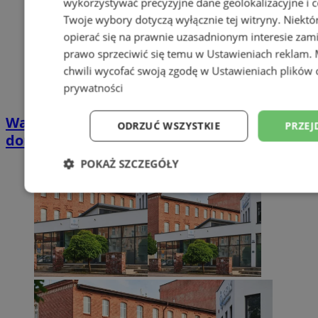
wykorzystywać precyzyjne dane geolokalizacyjne i c
Twoje wybory dotyczą wyłącznie tej witryny. Niekt
opierać się na prawnie uzasadnionym interesie zami
prawo sprzeciwić się temu w
Ustawieniach reklam
.
chwili wycofać swoją zgodę w
Ustawieniach plików 
prywatności
Wakacyjny wypoczynek nad Bałtykiem w
ODRZUĆ WSZYSTKIE
PRZEJ
domkach Szmaragdowe Morze
POKAŻ SZCZEGÓŁY
Niezbędne
Wydajność
Targetowani
Niesklasyfikowane