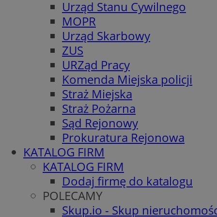
Urząd Stanu Cywilnego
MOPR
Urząd Skarbowy
ZUS
URZąd Pracy
Komenda Miejska policji
Straż Miejska
Straż Pożarna
Sąd Rejonowy
Prokuratura Rejonowa
KATALOG FIRM
KATALOG FIRM
Dodaj firmę do katalogu
POLECAMY
Skup.io - Skup nieruchomośc