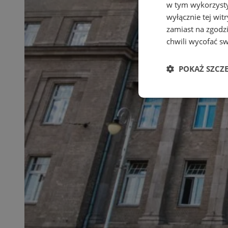
w tym wykorzysty
wyłącznie tej wi
zamiast na zgodz
chwili wycofać s
POKAŻ SZCZ
Niezbędne
Ni
Niezbędne pliki cook
zarządzanie kontem. 
Nazwa