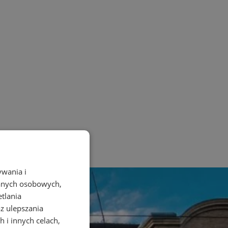
ywania i
danych osobowych,
etlania
az ulepszania
 i innych celach,