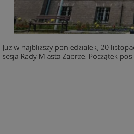
SessID
QeSessID
MvSessID
__cf_bm
Już w najbliższy poniedziałek, 20 listopa
__cf_bm
sesja Rady Miasta Zabrze. Początek posi
CookieScriptConse
VISITOR_PRIVACY_