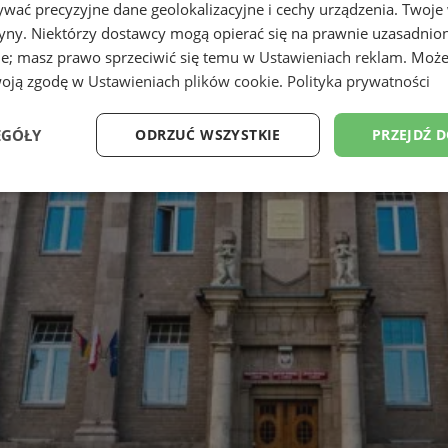
wać precyzyjne dane geolokalizacyjne i cechy urządzenia. Twoje
tryny. Niektórzy dostawcy mogą opierać się na prawnie uzasadnio
ie; masz prawo sprzeciwić się temu w
Ustawieniach reklam
. Może
woją zgodę w
Ustawieniach plików cookie
.
Polityka prywatności
EGÓŁY
ODRZUĆ WSZYSTKIE
PRZEJDŹ 
Wydajność
Targetowanie
Funkcjonalność
Ni
ezbędne
Wydajność
Targetowanie
Funkcjonalność
Niesklasyfikow
ie umożliwiają korzystanie z podstawowych funkcji strony internetowej, takich jak log
Bez niezbędnych plików cookie nie można prawidłowo korzystać ze strony internetowe
Provider
/
Okres
Opis
Domena
przechowywania