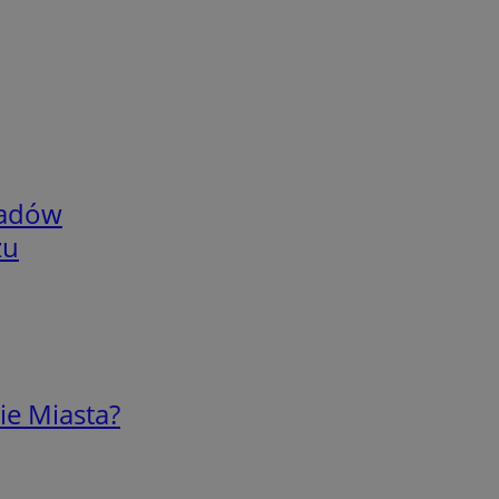
adów
zu
ie Miasta?