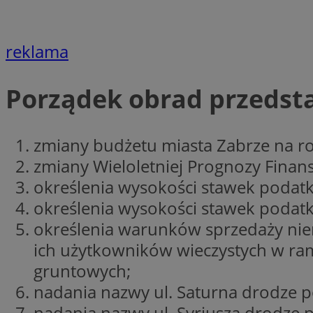
Nazwa
Nazwa
ustat_xq6z219uw9
reklama
Nazwa
__Secure-YNID
_clck
__gads
Porządek obrad przedstaw
FCCDCF
MUID
zmiany budżetu miasta Zabrze na r
__eoi
zmiany Wieloletniej Prognozy Finan
ANONCHK
określenia wysokości stawek podatk
_clsk
określenia wysokości stawek podat
test_cookie
określenia warunków sprzedaży nie
_ga_NBM6HFESG6
ich użytkowników wieczystych w rama
_fbp
gruntowych;
OAID
nadania nazwy ul. Saturna drodze p
MR
nadania nazwy ul. Syriusza drodze 