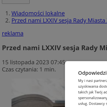
Wiadomości lokalne
Przed nami LXXIV sesja Rady Miasta
reklama
Przed nami LXXIV sesja Rady M
15 listopada 2023 07:45
Czas czytania: 1 min.
Odpowiedzia
My i nasi partne
uzyskiwania dost
takich jak Twój a
spersonalizowanyc
usług.
Dostawcy s