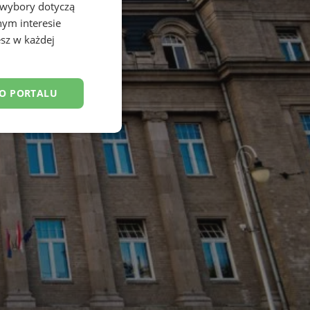
 wybory dotyczą
nym interesie
sz w każdej
DO PORTALU
esklasyfikowane
ane
owanie użytkownika i
j.