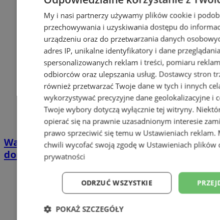
My i nasi partnerzy używamy plików cookie i podob
przechowywania i uzyskiwania dostępu do informac
urządzeniu oraz do przetwarzania danych osobowych
adres IP, unikalne identyfikatory i dane przeglądani
spersonalizowanych reklam i treści, pomiaru reklam i
odbiorców oraz ulepszania usług.
Dostawcy stron tr
również przetwarzać Twoje dane w tych i innych cel
wykorzystywać precyzyjne dane geolokalizacyjne i c
Twoje wybory dotyczą wyłącznie tej witryny. Niekt
opierać się na prawnie uzasadnionym interesie zami
prawo sprzeciwić się temu w
Ustawieniach reklam
.
Wakacyjny wypoczynek nad Bałtykiem w
chwili wycofać swoją zgodę w
Ustawieniach plików 
domkach Szmaragdowe Morze
prywatności
ODRZUĆ WSZYSTKIE
PRZEJ
POKAŻ SZCZEGÓŁY