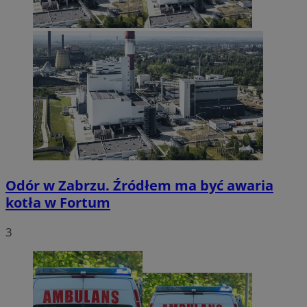
Odór w Zabrzu. Źródłem ma być awaria
kotła w Fortum
3