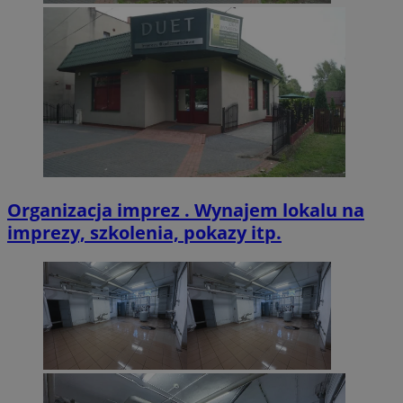
zabrze.com.pl
VISITOR_PRIVACY_METADATA
5 miesięcy 4
YouTube
tygodnie
.youtube.com
Organizacja imprez . Wynajem lokalu na
imprezy, szkolenia, pokazy itp.