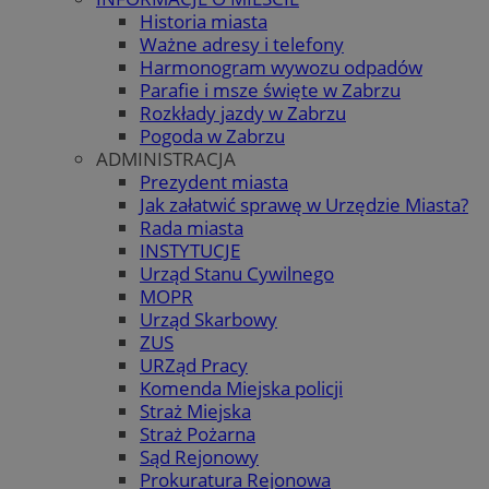
Historia miasta
Ważne adresy i telefony
Harmonogram wywozu odpadów
Parafie i msze święte w Zabrzu
Rozkłady jazdy w Zabrzu
Pogoda w Zabrzu
ADMINISTRACJA
Prezydent miasta
Jak załatwić sprawę w Urzędzie Miasta?
Rada miasta
INSTYTUCJE
Urząd Stanu Cywilnego
MOPR
Urząd Skarbowy
ZUS
URZąd Pracy
Komenda Miejska policji
Straż Miejska
Straż Pożarna
Sąd Rejonowy
Prokuratura Rejonowa