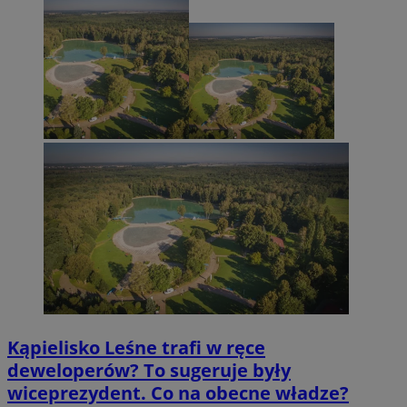
Kąpielisko Leśne trafi w ręce
deweloperów? To sugeruje były
wiceprezydent. Co na obecne władze?