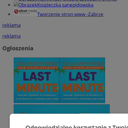
Książeczka sanepidowska
Tworzenie stron www -Zabrze
reklama
reklama
Ogłoszenia
Odpowiedzialne korzystanie z Twoi