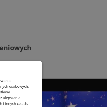
zeniowych
ywania i
danych osobowych,
etlania
az ulepszania
 i innych celach,