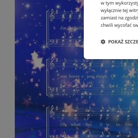
w tym wykorzysty
wyłącznie tej wi
zamiast na zgodz
chwili wycofać s
POKAŻ SZCZ
Niezbędne
Ni
Niezbędne pliki cook
zarządzanie kontem. 
Nazwa