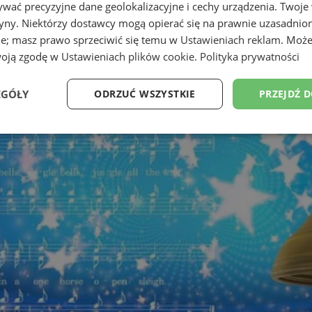
wać precyzyjne dane geolokalizacyjne i cechy urządzenia. Twoje
tryny. Niektórzy dostawcy mogą opierać się na prawnie uzasadnio
ie; masz prawo sprzeciwić się temu w
Ustawieniach reklam
. Może
woją zgodę w
Ustawieniach plików cookie
.
Polityka prywatności
EGÓŁY
ODRZUĆ WSZYSTKIE
PRZEJDŹ 
Wydajność
Targetowanie
Funkcjonalność
Ni
ezbędne
Wydajność
Targetowanie
Funkcjonalność
Niesklasyfikow
ie umożliwiają korzystanie z podstawowych funkcji strony internetowej, takich jak log
Bez niezbędnych plików cookie nie można prawidłowo korzystać ze strony internetowe
Provider
/
Okres
Opis
Domena
przechowywania