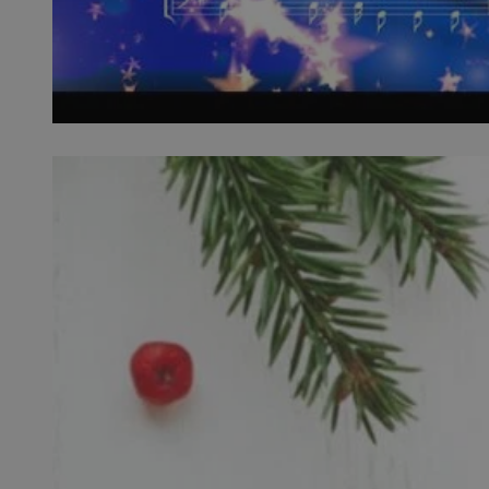
SessID
QeSessID
MvSessID
__cf_bm
__cf_bm
CookieScriptConse
VISITOR_PRIVACY_