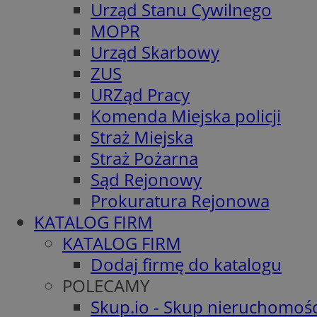
Urząd Stanu Cywilnego
MOPR
Urząd Skarbowy
ZUS
URZąd Pracy
Komenda Miejska policji
Straż Miejska
Straż Pożarna
Sąd Rejonowy
Prokuratura Rejonowa
KATALOG FIRM
KATALOG FIRM
Dodaj firmę do katalogu
POLECAMY
Skup.io - Skup nieruchomośc