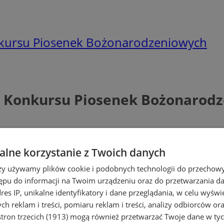
onkursu Piosenek Bożonarodzeniowych
go Konkursu Piosenek Bożonarod
lne korzystanie z Twoich danych
rzy używamy plików cookie i podobnych technologii do przechow
ępu do informacji na Twoim urządzeniu oraz do przetwarzania 
dres IP, unikalne identyfikatory i dane przeglądania, w celu wyświ
h reklam i treści, pomiaru reklam i treści, analizy odbiorców or
tron trzecich (1913)
mogą również przetwarzać Twoje dane w tych