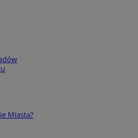
adów
zu
ie Miasta?