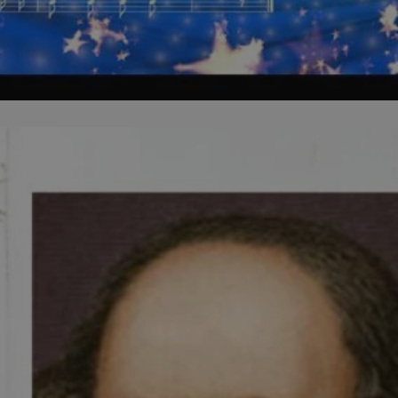
zabrze.com.pl
1 rok
Ten plik cookie przechowuje identyfik
zabrze.com.pl
1 rok
Ten plik cookie przechowuje identyfik
zabrze.com.pl
1 rok
Ten plik cookie przechowuje identyfik
29 minut 53
Ten plik cookie służy do rozróżniania
Cloudflare
sekundy
to korzystne dla strony internetowe
Inc.
umożliwia tworzenie ważnych rapor
.x.com
korzystania z jej witryny internetowe
29 minut 55
Ten plik cookie służy do rozróżniania
Cloudflare
sekund
to korzystne dla strony internetowe
Inc.
umożliwia tworzenie ważnych rapor
.twitter.com
korzystania z jej witryny internetowe
nt
4 tygodnie 2 dni
Ten plik cookie jest używany przez 
CookieScript
Script.com do zapamiętywania prefe
zabrze.com.pl
zgody użytkownika na pliki cookie. J
aby baner cookie Cookie-Script.com 
Google Privacy Policy
METADATA
5 miesięcy 4
Ten plik cookie przechowuje informa
YouTube
tygodnie
użytkownika oraz jego preferencjac
.youtube.com
prywatności podczas korzystania z wi
wybory dotyczące polityki prywatnoś
zgody, zapewniając ich przestrzegan
wizytach. Dzięki temu użytkownik 
konfigurować swoich preferencji, co
zgodność z regulacjami ochrony dan