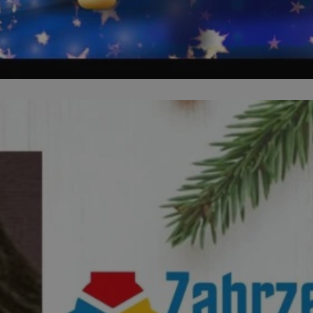
ator sesji.
ator sesji.
ator sesji.
 ludzi i botów. Jest
j, ponieważ
tów na temat
j.
 ludzi i botów. Jest
j, ponieważ
tów na temat
j.
usługę Cookie-
rencji dotyczących
est to konieczne,
działał poprawnie.
cje o zgodzie
h dotyczących
tryny. Rejestruje
ci i ustawień
ie w kolejnych
nie musi ponownie
 zwiększa wygodę i
ych.