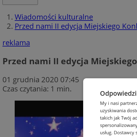
Wiadomości kulturalne
Przed nami II edycja Miejskiego K
reklama
Przed nami II edycja Miejskie
01 grudnia 2020 07:45
Czas czytania: 1 min.
Odpowiedzia
My i nasi partne
uzyskiwania dost
takich jak Twój a
spersonalizowanyc
usług.
Dostawcy s