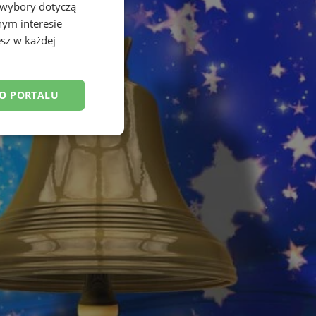
 wybory dotyczą
nym interesie
sz w każdej
DO PORTALU
esklasyfikowane
ane
owanie użytkownika i
j.