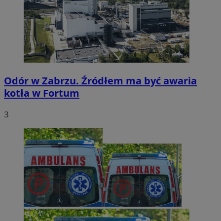
Odór w Zabrzu. Źródłem ma być awaria
kotła w Fortum
3