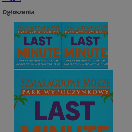
Ogłoszenia
CookieScriptConsent
4 tygodnie 2 dn
CookieScript
zabrze.com.pl
VISITOR_PRIVACY_METADATA
5 miesięcy 4
YouTube
tygodnie
.youtube.com