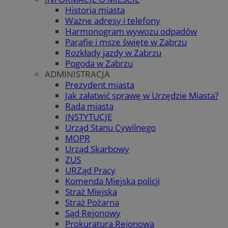
Historia miasta
Ważne adresy i telefony
Harmonogram wywozu odpadów
Parafie i msze święte w Zabrzu
Rozkłady jazdy w Zabrzu
Pogoda w Zabrzu
ADMINISTRACJA
Prezydent miasta
Jak załatwić sprawę w Urzędzie Miasta?
Rada miasta
INSTYTUCJE
Urząd Stanu Cywilnego
MOPR
Urząd Skarbowy
ZUS
URZąd Pracy
Komenda Miejska policji
Straż Miejska
Straż Pożarna
Sąd Rejonowy
Prokuratura Rejonowa