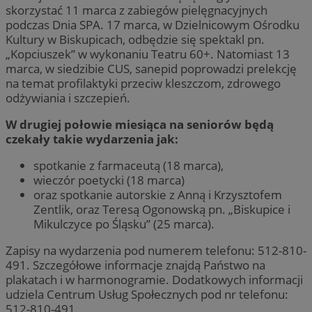
skorzystać 11 marca z zabiegów pielęgnacyjnych
podczas Dnia SPA. 17 marca, w Dzielnicowym Ośrodku
Kultury w Biskupicach, odbędzie się spektakl pn.
„Kopciuszek” w wykonaniu Teatru 60+. Natomiast 13
marca, w siedzibie CUS, sanepid poprowadzi prelekcję
na temat profilaktyki przeciw kleszczom, zdrowego
odżywiania i szczepień.
W drugiej połowie miesiąca na seniorów będą
czekały takie wydarzenia jak:
spotkanie z farmaceutą (18 marca),
wieczór poetycki (18 marca)
oraz spotkanie autorskie z Anną i Krzysztofem
Zentlik, oraz Teresą Ogonowską pn. „Biskupice i
Mikulczyce po Śląsku” (25 marca).
Zapisy na wydarzenia pod numerem telefonu: 512-810-
491. Szczegółowe informacje znajdą Państwo na
plakatach i w harmonogramie. Dodatkowych informacji
udziela Centrum Usług Społecznych pod nr telefonu:
512-810-491.