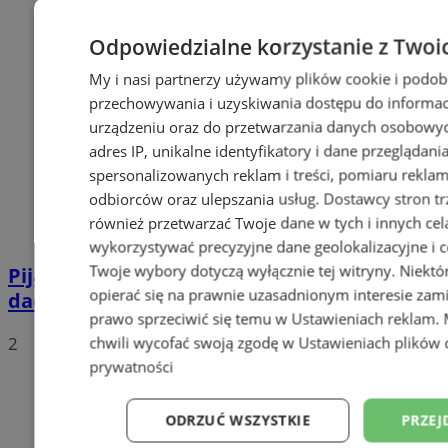
Odpowiedzialne korzystanie z Twoi
My i nasi partnerzy używamy plików cookie i podob
przechowywania i uzyskiwania dostępu do informac
urządzeniu oraz do przetwarzania danych osobowych
adres IP, unikalne identyfikatory i dane przeglądani
spersonalizowanych reklam i treści, pomiaru reklam i
odbiorców oraz ulepszania usług.
Dostawcy stron tr
również przetwarzać Twoje dane w tych i innych cel
wykorzystywać precyzyjne dane geolokalizacyjne i c
Twoje wybory dotyczą wyłącznie tej witryny. Niekt
Pijana 32-latka z zakazem prowadzenia
opierać się na prawnie uzasadnionym interesie zami
dachowała na DK 88 w Zabrzu
prawo sprzeciwić się temu w
Ustawieniach reklam
.
2
chwili wycofać swoją zgodę w
Ustawieniach plików 
prywatności
ODRZUĆ WSZYSTKIE
PRZEJ