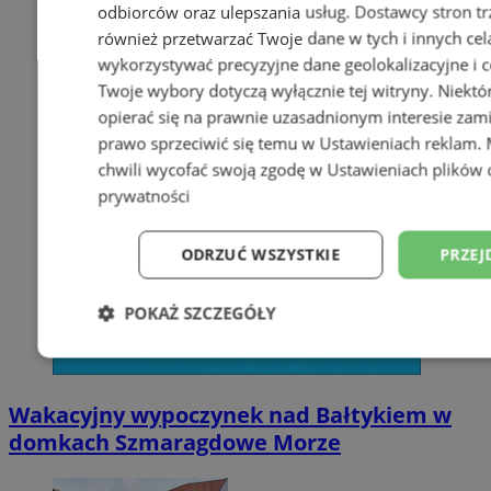
odbiorców oraz ulepszania usług.
Dostawcy stron tr
również przetwarzać Twoje dane w tych i innych cel
wykorzystywać precyzyjne dane geolokalizacyjne i c
Twoje wybory dotyczą wyłącznie tej witryny. Niekt
opierać się na prawnie uzasadnionym interesie zami
prawo sprzeciwić się temu w
Ustawieniach reklam
.
chwili wycofać swoją zgodę w
Ustawieniach plików 
prywatności
ODRZUĆ WSZYSTKIE
PRZEJ
POKAŻ SZCZEGÓŁY
Niezbędne
Wydajność
Targetowani
Wakacyjny wypoczynek nad Bałtykiem w
domkach Szmaragdowe Morze
Niesklasyfikowane