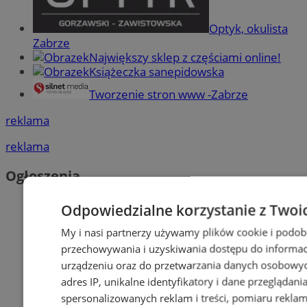
Optyk, okulista
Zabrze
Największy sklep z częściami online!
Książeczka sanepidowska
Tworzenie stron www -Zabrze
reklama
reklama
Ogłoszenia
Odpowiedzialne korzystanie z Twoi
My i nasi partnerzy używamy plików cookie i podob
przechowywania i uzyskiwania dostępu do informac
urządzeniu oraz do przetwarzania danych osobowych
adres IP, unikalne identyfikatory i dane przeglądani
spersonalizowanych reklam i treści, pomiaru reklam i