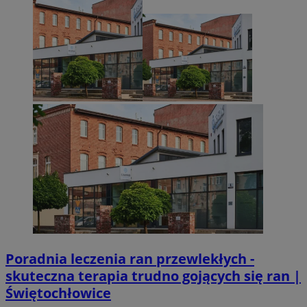
Niezbędne
Wydajność
Targetowanie
Funkcjonalno
Niezbędne pliki cookie umożliwiają korzystanie z podstawowych fun
takich jak logowanie użytkownika i zarządzanie kontem. Bez niezb
można prawidłowo korzystać ze strony internetowej.
Provider
/
Okres
Nazwa
Domena
przechowywani
SessID
zabrze.com.pl
1 rok
QeSessID
zabrze.com.pl
1 rok
MvSessID
zabrze.com.pl
1 rok
Poradnia leczenia ran przewlekłych -
skuteczna terapia trudno gojących się ran |
__cf_bm
29 minut 53
Cloudflare
Świętochłowice
sekundy
Inc.
.x.com