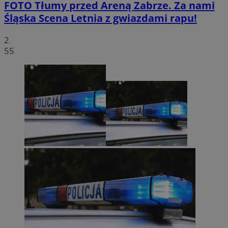
FOTO
Tłumy przed Areną Zabrze. Za nami
Śląska Scena Letnia z gwiazdami rapu!
2
55