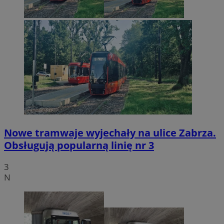
Nowe tramwaje wyjechały na ulice Zabrza.
Obsługują popularną linię nr 3
3
N