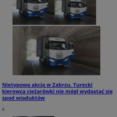
Nietypowa akcja w Zabrzu. Turecki
kierowca ciężarówki nie mógł wydostać się
spod wiaduktów
6