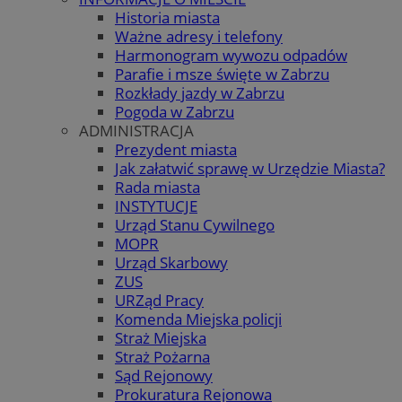
Historia miasta
Ważne adresy i telefony
Harmonogram wywozu odpadów
Parafie i msze święte w Zabrzu
Rozkłady jazdy w Zabrzu
Pogoda w Zabrzu
ADMINISTRACJA
Prezydent miasta
Jak załatwić sprawę w Urzędzie Miasta?
Rada miasta
INSTYTUCJE
Urząd Stanu Cywilnego
MOPR
Urząd Skarbowy
ZUS
URZąd Pracy
Komenda Miejska policji
Straż Miejska
Straż Pożarna
Sąd Rejonowy
Prokuratura Rejonowa