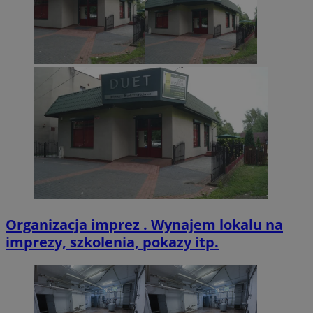
VISITOR_PRIVACY_METADATA
5 miesięcy 4
YouTube
tygodnie
.youtube.com
Organizacja imprez . Wynajem lokalu na
imprezy, szkolenia, pokazy itp.