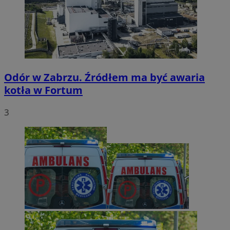
Odór w Zabrzu. Źródłem ma być awaria
kotła w Fortum
3