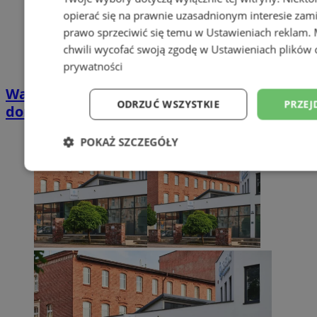
opierać się na prawnie uzasadnionym interesie zami
prawo sprzeciwić się temu w
Ustawieniach reklam
.
chwili wycofać swoją zgodę w
Ustawieniach plików 
prywatności
Wakacyjny wypoczynek nad Bałtykiem w
ODRZUĆ WSZYSTKIE
PRZEJ
domkach Szmaragdowe Morze
POKAŻ SZCZEGÓŁY
Niezbędne
Wydajność
Targetowani
Niesklasyfikowane