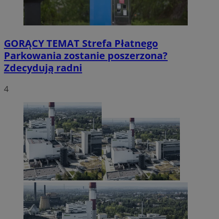
GORĄCY TEMAT
Strefa Płatnego
Parkowania zostanie poszerzona?
Zdecydują radni
4