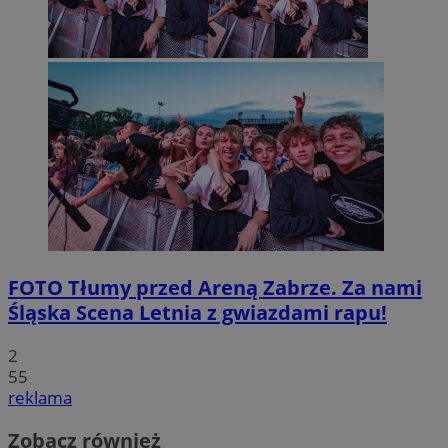
FOTO
Tłumy przed Areną Zabrze. Za nami
Śląska Scena Letnia z gwiazdami rapu!
2
55
reklama
Zobacz również