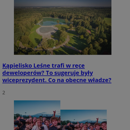
Kąpielisko Leśne trafi w ręce
deweloperów? To sugeruje były
wiceprezydent. Co na obecne władze?
2