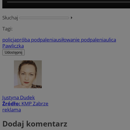
Słuchaj
⏵︎
Tagi:
policja
próba podpalenia
usiłowanie podpalenia
ulica
Pawliczka
Udostępnij
Justyna Dudek
Źródło:
KMP Zabrze
reklama
Dodaj komentarz