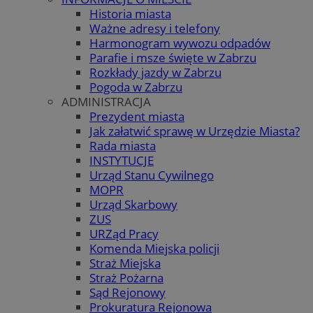
Historia miasta
Ważne adresy i telefony
Harmonogram wywozu odpadów
Parafie i msze święte w Zabrzu
Rozkłady jazdy w Zabrzu
Pogoda w Zabrzu
ADMINISTRACJA
Prezydent miasta
Jak załatwić sprawę w Urzędzie Miasta?
Rada miasta
INSTYTUCJE
Urząd Stanu Cywilnego
MOPR
Urząd Skarbowy
ZUS
URZąd Pracy
Komenda Miejska policji
Straż Miejska
Straż Pożarna
Sąd Rejonowy
Prokuratura Rejonowa