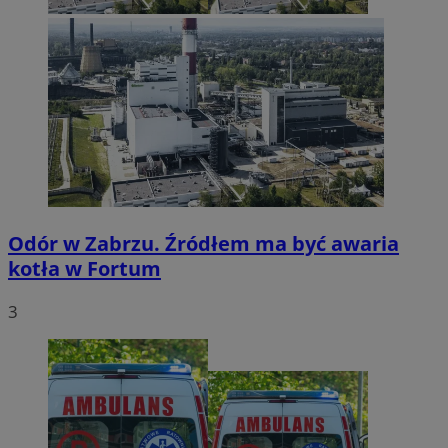
Odór w Zabrzu. Źródłem ma być awaria
kotła w Fortum
3