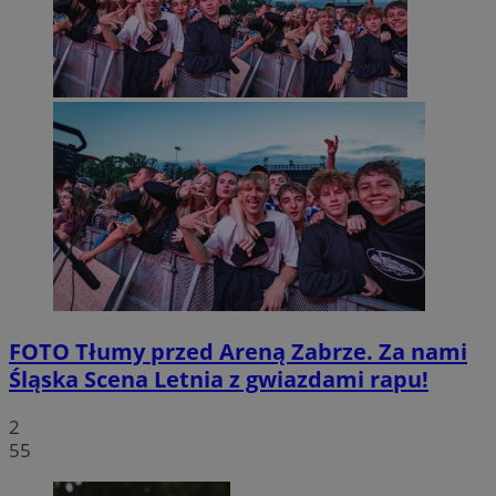
FOTO
Tłumy przed Areną Zabrze. Za nami
Śląska Scena Letnia z gwiazdami rapu!
2
55