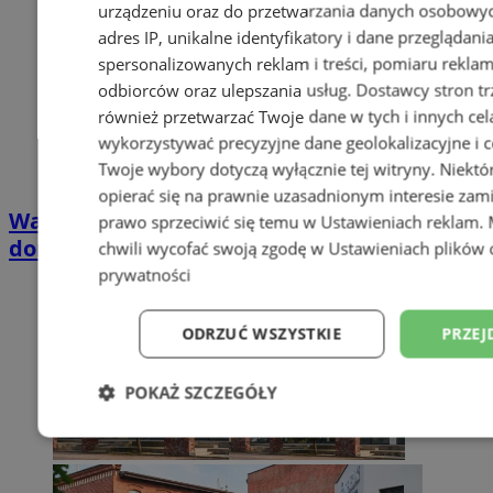
urządzeniu oraz do przetwarzania danych osobowych
adres IP, unikalne identyfikatory i dane przeglądani
spersonalizowanych reklam i treści, pomiaru reklam i
odbiorców oraz ulepszania usług.
Dostawcy stron tr
również przetwarzać Twoje dane w tych i innych cel
wykorzystywać precyzyjne dane geolokalizacyjne i c
Twoje wybory dotyczą wyłącznie tej witryny. Niekt
opierać się na prawnie uzasadnionym interesie zami
Wakacyjny wypoczynek nad Bałtykiem w
prawo sprzeciwić się temu w
Ustawieniach reklam
.
domkach Szmaragdowe Morze
chwili wycofać swoją zgodę w
Ustawieniach plików 
prywatności
ODRZUĆ WSZYSTKIE
PRZEJ
POKAŻ SZCZEGÓŁY
Niezbędne
Wydajność
Targetowani