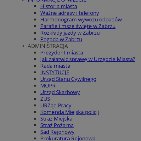
Historia miasta
Ważne adresy i telefony
Harmonogram wywozu odpadów
Parafie i msze święte w Zabrzu
Rozkłady jazdy w Zabrzu
Pogoda w Zabrzu
ADMINISTRACJA
Prezydent miasta
Jak załatwić sprawę w Urzędzie Miasta?
Rada miasta
INSTYTUCJE
Urząd Stanu Cywilnego
MOPR
Urząd Skarbowy
ZUS
URZąd Pracy
Komenda Miejska policji
Straż Miejska
Straż Pożarna
Sąd Rejonowy
Prokuratura Rejonowa