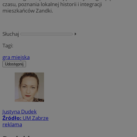
czasu, poznania lokalnej historii i integracji
mieszkańców Zandki.
Słuchaj
⏵︎
Tagi:
gra miejska
Udostępnij
Justyna Dudek
Źródło:
UM Zabrze
reklama