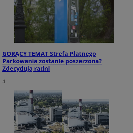
GORĄCY TEMAT
Strefa Płatnego
Parkowania zostanie poszerzona?
Zdecydują radni
4