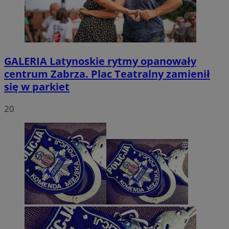
GALERIA
Latynoskie rytmy opanowały
centrum Zabrza. Plac Teatralny zamienił
się w parkiet
20