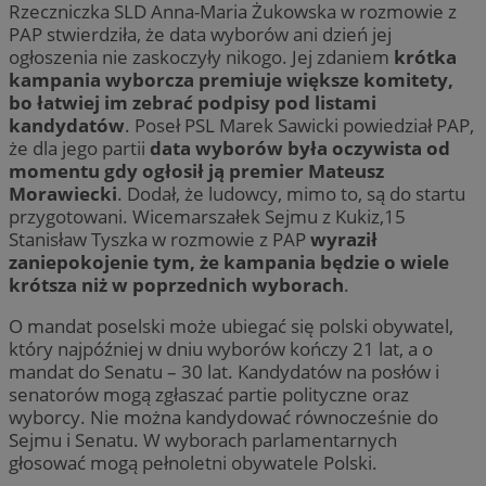
Rzeczniczka SLD Anna-Maria Żukowska w rozmowie z
PAP stwierdziła, że data wyborów ani dzień jej
ogłoszenia nie zaskoczyły nikogo. Jej zdaniem
krótka
kampania wyborcza premiuje większe komitety,
bo łatwiej im zebrać podpisy pod listami
kandydatów
. Poseł PSL Marek Sawicki powiedział PAP,
że dla jego partii
data wyborów była oczywista od
momentu gdy ogłosił ją premier Mateusz
Morawiecki
. Dodał, że ludowcy, mimo to, są do startu
przygotowani. Wicemarszałek Sejmu z Kukiz,15
Stanisław Tyszka w rozmowie z PAP
wyraził
zaniepokojenie tym, że kampania będzie o wiele
krótsza niż w poprzednich wyborach
.
O mandat poselski może ubiegać się polski obywatel,
który najpóźniej w dniu wyborów kończy 21 lat, a o
mandat do Senatu – 30 lat. Kandydatów na posłów i
senatorów mogą zgłaszać partie polityczne oraz
wyborcy. Nie można kandydować równocześnie do
Sejmu i Senatu. W wyborach parlamentarnych
głosować mogą pełnoletni obywatele Polski.