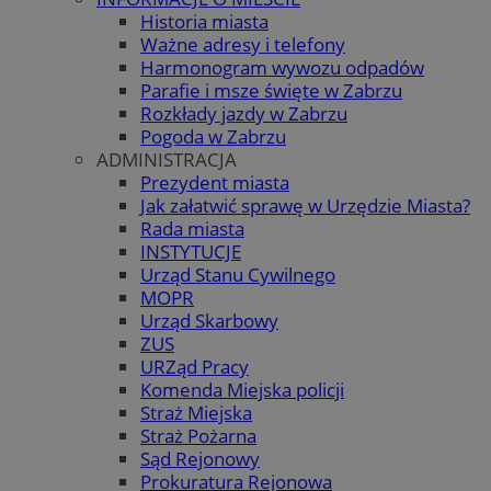
Historia miasta
Ważne adresy i telefony
Harmonogram wywozu odpadów
Parafie i msze święte w Zabrzu
Rozkłady jazdy w Zabrzu
Pogoda w Zabrzu
ADMINISTRACJA
Prezydent miasta
Jak załatwić sprawę w Urzędzie Miasta?
Rada miasta
INSTYTUCJE
Urząd Stanu Cywilnego
MOPR
Urząd Skarbowy
ZUS
URZąd Pracy
Komenda Miejska policji
Straż Miejska
Straż Pożarna
Sąd Rejonowy
Prokuratura Rejonowa