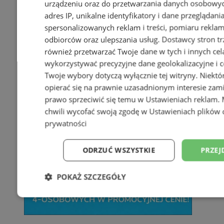
urządzeniu oraz do przetwarzania danych osobowych
adres IP, unikalne identyfikatory i dane przeglądani
spersonalizowanych reklam i treści, pomiaru reklam i
odbiorców oraz ulepszania usług.
Dostawcy stron tr
również przetwarzać Twoje dane w tych i innych cel
wykorzystywać precyzyjne dane geolokalizacyjne i c
Twoje wybory dotyczą wyłącznie tej witryny. Niekt
opierać się na prawnie uzasadnionym interesie zami
prawo sprzeciwić się temu w
Ustawieniach reklam
.
chwili wycofać swoją zgodę w
Ustawieniach plików 
prywatności
ODRZUĆ WSZYSTKIE
PRZEJ
POKAŻ SZCZEGÓŁY
Niezbędne
Wydajność
Targetowani