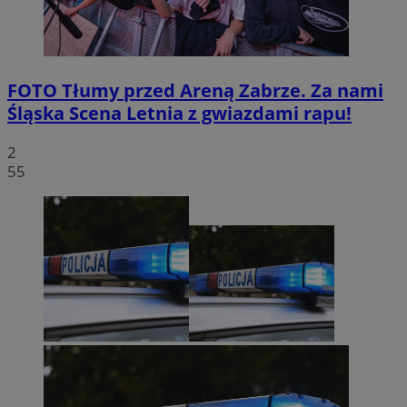
FOTO
Tłumy przed Areną Zabrze. Za nami
Śląska Scena Letnia z gwiazdami rapu!
2
55