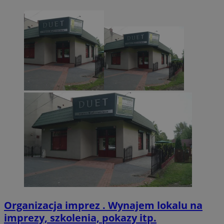
VISITOR_PRIVACY_METADATA
5 miesięcy 4
YouTube
tygodnie
.youtube.com
Organizacja imprez . Wynajem lokalu na
imprezy, szkolenia, pokazy itp.