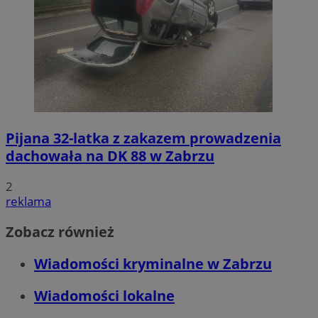
Pijana 32-latka z zakazem prowadzenia
dachowała na DK 88 w Zabrzu
2
reklama
Zobacz również
Wiadomości kryminalne w Zabrzu
Wiadomości lokalne