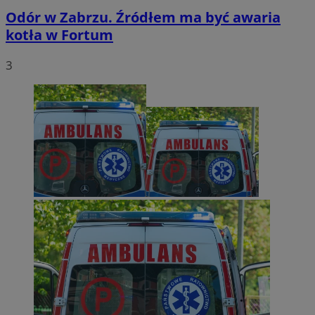
Odór w Zabrzu. Źródłem ma być awaria
kotła w Fortum
3