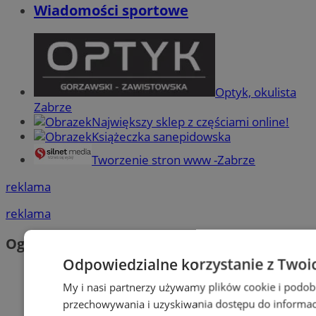
Wiadomości sportowe
Optyk, okulista
Zabrze
Największy sklep z częściami online!
Książeczka sanepidowska
Tworzenie stron www -Zabrze
reklama
reklama
Ogłoszenia
Odpowiedzialne korzystanie z Twoi
My i nasi partnerzy używamy plików cookie i podob
przechowywania i uzyskiwania dostępu do informac