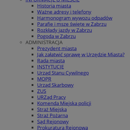
Historia miasta
Ważne adresy i telefony
Harmonogram wywozu odpadów
Parafie i msze święte w Zabrzu
Rozkłady jazdy w Zabrzu
Pogoda w Zabrzu
ADMINISTRACJA
Prezydent miasta
Jak załatwić sprawę w Urzędzie Miasta?
Rada miasta
INSTYTUCJE
Urząd Stanu Cywilnego
MOPR
Urząd Skarbowy
ZUS
URZąd Pracy
Komenda Miejska policji
Straż Miejska
Straż Pożarna
Sąd Rejonowy
Prokuratura Rejonowa