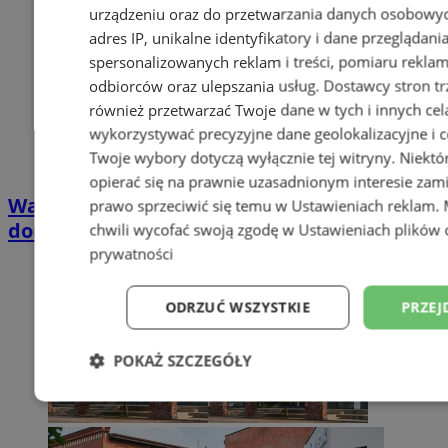
urządzeniu oraz do przetwarzania danych osobowych
adres IP, unikalne identyfikatory i dane przeglądani
spersonalizowanych reklam i treści, pomiaru reklam i
odbiorców oraz ulepszania usług.
Dostawcy stron tr
również przetwarzać Twoje dane w tych i innych cel
wykorzystywać precyzyjne dane geolokalizacyjne i c
Twoje wybory dotyczą wyłącznie tej witryny. Niekt
opierać się na prawnie uzasadnionym interesie zami
Wakacyjny wypoczynek nad Bałtykiem w
prawo sprzeciwić się temu w
Ustawieniach reklam
.
domkach Szmaragdowe Morze
chwili wycofać swoją zgodę w
Ustawieniach plików 
prywatności
ODRZUĆ WSZYSTKIE
PRZEJ
POKAŻ SZCZEGÓŁY
Niezbędne
Wydajność
Targetowani