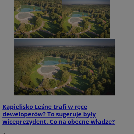
Kąpielisko Leśne trafi w ręce
deweloperów? To sugeruje były
wiceprezydent. Co na obecne władze?