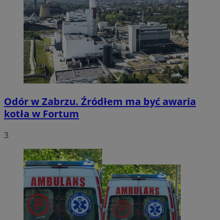
Odór w Zabrzu. Źródłem ma być awaria
kotła w Fortum
3