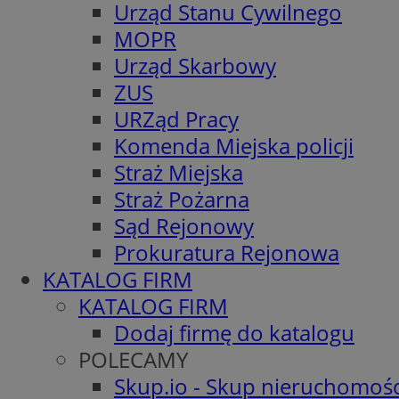
Urząd Stanu Cywilnego
MOPR
Urząd Skarbowy
ZUS
URZąd Pracy
Komenda Miejska policji
Straż Miejska
Straż Pożarna
Sąd Rejonowy
Prokuratura Rejonowa
KATALOG FIRM
KATALOG FIRM
Dodaj firmę do katalogu
POLECAMY
Skup.io - Skup nieruchomośc