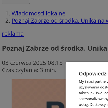
Wiadomości lokalne
Poznaj Zabrze od środka. Unikalna w
reklama
Poznaj Zabrze od środka. Unika
03 czerwca 2025 08:15
Czas czytania: 3 min.
Odpowiedzia
My i nasi partne
uzyskiwania dost
takich jak Twój a
spersonalizowanyc
usług.
Dostawcy s