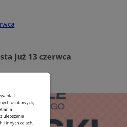
erwca
sta już 13 czerwca
ywania i
danych osobowych,
etlania
az ulepszania
 i innych celach,