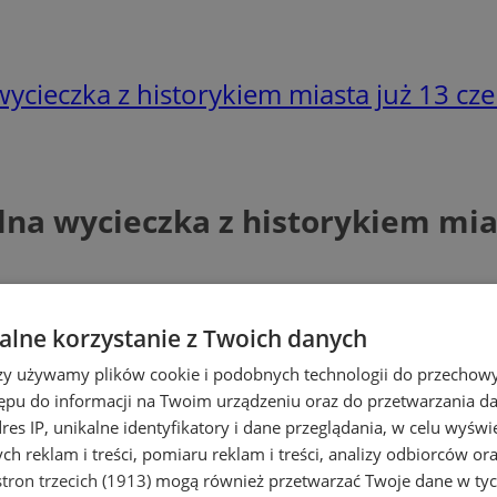
ycieczka z historykiem miasta już 13 cz
lna wycieczka z historykiem mia
lne korzystanie z Twoich danych
rzy używamy plików cookie i podobnych technologii do przechow
ępu do informacji na Twoim urządzeniu oraz do przetwarzania 
dres IP, unikalne identyfikatory i dane przeglądania, w celu wyświ
h reklam i treści, pomiaru reklam i treści, analizy odbiorców or
tron trzecich (1913)
mogą również przetwarzać Twoje dane w tych