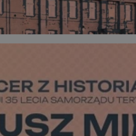
zabrze.com.pl
1 rok
Ten plik cookie przechowuje identyfik
zabrze.com.pl
1 rok
Ten plik cookie przechowuje identyfik
zabrze.com.pl
1 rok
Ten plik cookie przechowuje identyfik
29 minut 53
Ten plik cookie służy do rozróżniania
Cloudflare
sekundy
to korzystne dla strony internetowe
Inc.
umożliwia tworzenie ważnych rapor
.x.com
korzystania z jej witryny internetowe
29 minut 55
Ten plik cookie służy do rozróżniania
Cloudflare
sekund
to korzystne dla strony internetowe
Inc.
umożliwia tworzenie ważnych rapor
.twitter.com
korzystania z jej witryny internetowe
nt
4 tygodnie 2 dni
Ten plik cookie jest używany przez 
CookieScript
Script.com do zapamiętywania prefe
zabrze.com.pl
zgody użytkownika na pliki cookie. J
aby baner cookie Cookie-Script.com 
Google Privacy Policy
METADATA
5 miesięcy 4
Ten plik cookie przechowuje informa
YouTube
tygodnie
użytkownika oraz jego preferencjac
.youtube.com
prywatności podczas korzystania z wi
wybory dotyczące polityki prywatnoś
zgody, zapewniając ich przestrzegan
wizytach. Dzięki temu użytkownik 
konfigurować swoich preferencji, co
zgodność z regulacjami ochrony dan