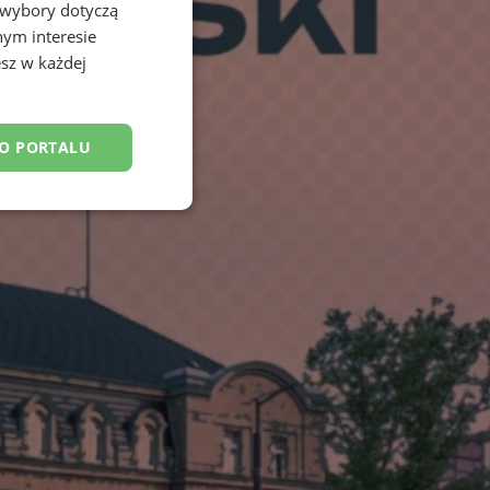
 wybory dotyczą
nym interesie
sz w każdej
DO PORTALU
esklasyfikowane
ane
owanie użytkownika i
j.