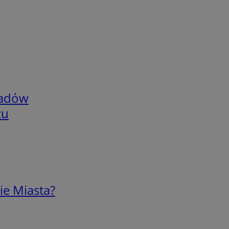
adów
zu
ie Miasta?