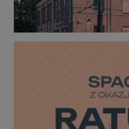
SessID
QeSessID
MvSessID
__cf_bm
__cf_bm
CookieScriptConse
VISITOR_PRIVACY_