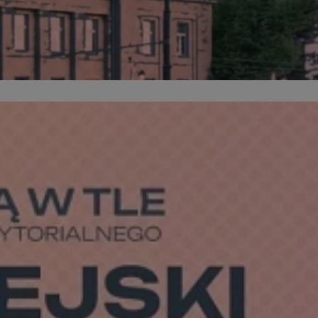
ator sesji.
ator sesji.
ator sesji.
 ludzi i botów. Jest
j, ponieważ
tów na temat
j.
 ludzi i botów. Jest
j, ponieważ
tów na temat
j.
usługę Cookie-
rencji dotyczących
est to konieczne,
działał poprawnie.
cje o zgodzie
h dotyczących
tryny. Rejestruje
ci i ustawień
ie w kolejnych
nie musi ponownie
 zwiększa wygodę i
ych.