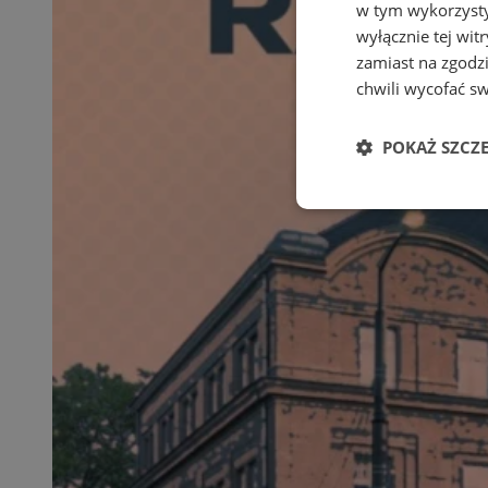
w tym wykorzysty
wyłącznie tej wi
zamiast na zgodz
chwili wycofać s
POKAŻ SZCZ
Niezbędne
Ni
Niezbędne pliki cook
zarządzanie kontem. 
Nazwa