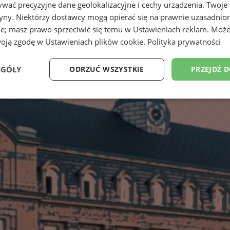
wać precyzyjne dane geolokalizacyjne i cechy urządzenia. Twoje
tryny. Niektórzy dostawcy mogą opierać się na prawnie uzasadnio
ie; masz prawo sprzeciwić się temu w
Ustawieniach reklam
. Może
woją zgodę w
Ustawieniach plików cookie
.
Polityka prywatności
EGÓŁY
ODRZUĆ WSZYSTKIE
PRZEJDŹ 
Wydajność
Targetowanie
Funkcjonalność
Ni
ezbędne
Wydajność
Targetowanie
Funkcjonalność
Niesklasyfikow
ie umożliwiają korzystanie z podstawowych funkcji strony internetowej, takich jak log
Bez niezbędnych plików cookie nie można prawidłowo korzystać ze strony internetowe
Provider
/
Okres
Opis
Domena
przechowywania