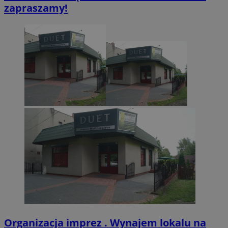
Inc.
zapraszamy!
.twitter.com
CookieScriptConsent
4 tygodnie 2 dn
CookieScript
zabrze.com.pl
VISITOR_PRIVACY_METADATA
5 miesięcy 4
YouTube
tygodnie
.youtube.com
Organizacja imprez . Wynajem lokalu na