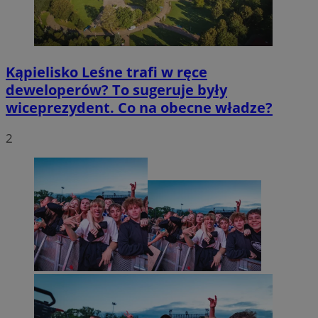
Kąpielisko Leśne trafi w ręce
deweloperów? To sugeruje były
wiceprezydent. Co na obecne władze?
2