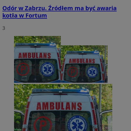
Odór w Zabrzu. Źródłem ma być awaria
kotła w Fortum
3