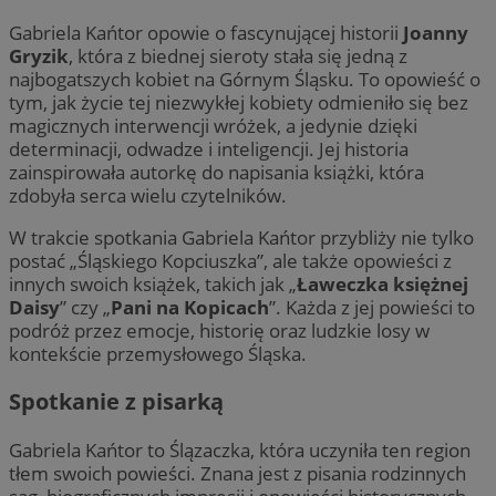
Gabriela Kańtor opowie o fascynującej historii
Joanny
Gryzik
, która z biednej sieroty stała się jedną z
najbogatszych kobiet na Górnym Śląsku. To opowieść o
tym, jak życie tej niezwykłej kobiety odmieniło się bez
magicznych interwencji wróżek, a jedynie dzięki
determinacji, odwadze i inteligencji. Jej historia
zainspirowała autorkę do napisania książki, która
zdobyła serca wielu czytelników.
W trakcie spotkania Gabriela Kańtor przybliży nie tylko
postać „Śląskiego Kopciuszka”, ale także opowieści z
innych swoich książek, takich jak „
Ławeczka księżnej
Daisy
” czy „
Pani na Kopicach
”. Każda z jej powieści to
podróż przez emocje, historię oraz ludzkie losy w
kontekście przemysłowego Śląska.
Spotkanie z pisarką
Gabriela Kańtor to Ślązaczka, która uczyniła ten region
tłem swoich powieści. Znana jest z pisania rodzinnych