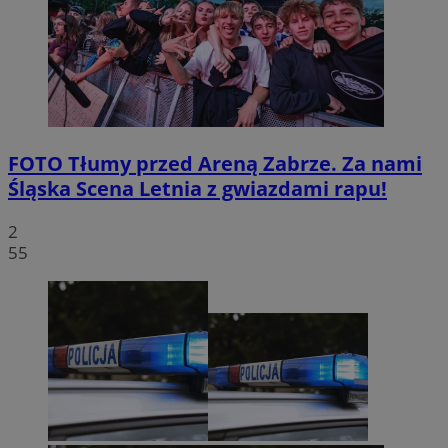
FOTO
Tłumy przed Areną Zabrze. Za nami
Śląska Scena Letnia z gwiazdami rapu!
2
55