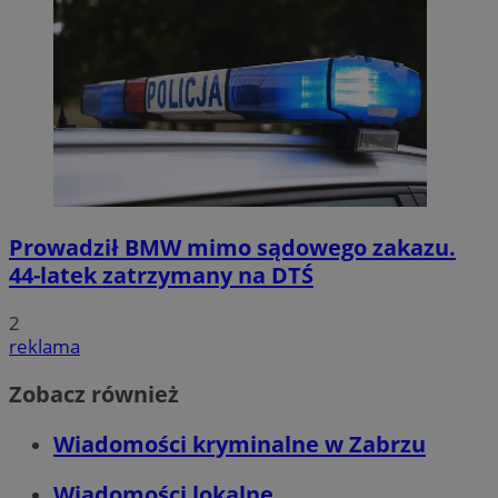
Prowadził BMW mimo sądowego zakazu.
44-latek zatrzymany na DTŚ
2
reklama
Zobacz również
Wiadomości kryminalne w Zabrzu
Wiadomości lokalne