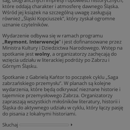
sag, biograficznych impresji i opowieści historycznych,
które oddają charakter i atmosferę dawnego Śląska.
Wśród jej książek na szczególną uwagę zasługują
również „Śląski Kopciuszek”, który zyskał ogromne
uznanie czytelników.
Wydarzenie odbywa się w ramach programu
„
Reymont. Interwencje
” i jest dofinansowane przez
Ministra Kultury i Dziedzictwa Narodowego. Wstęp na
spotkanie jest
wolny
, a organizatorzy zachęcają do
wzięcia udziału w literackiej podróży po Zabrzu i
Górnym Śląsku.
Spotkanie z Gabrielą Kańtor to początek cyklu „Saga
zabrzańskiego przemysłu”. W planach są kolejne
wydarzenia, które będą odkrywać nieznane historie i
tajemnice przemysłowego Zabrza. Organizatorzy
zapraszają wszystkich miłośników literatury, historii i
Śląska do aktywnego udziału w cyklu, który łączy pasję
do pisania z lokalnymi historiami.
Słuchaj
⏵︎