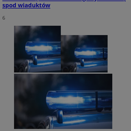
spod wiaduktów
6