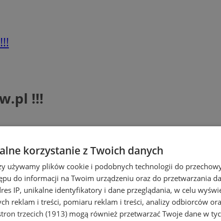
!!
pl !!!
lne korzystanie z Twoich danych
ieniu nowego – siostrzanego portalu fi
rzy używamy plików cookie i podobnych technologii do przechow
ępu do informacji na Twoim urządzeniu oraz do przetwarzania 
dres IP, unikalne identyfikatory i dane przeglądania, w celu wyświ
ko kolejny projekt firm:
silnet.
pl
z Rudy Śl
h reklam i treści, pomiaru reklam i treści, analizy odbiorców or
tron trzecich (1913)
mogą również przetwarzać Twoje dane w tych