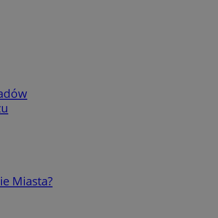
adów
zu
ie Miasta?