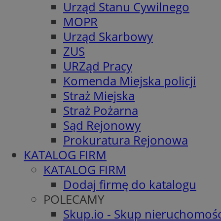
Urząd Stanu Cywilnego
MOPR
Urząd Skarbowy
ZUS
URZąd Pracy
Komenda Miejska policji
Straż Miejska
Straż Pożarna
Sąd Rejonowy
Prokuratura Rejonowa
KATALOG FIRM
KATALOG FIRM
Dodaj firmę do katalogu
POLECAMY
Skup.io - Skup nieruchomośc