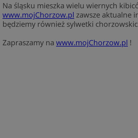
Na śląsku mieszka wielu wiernych kibi
SessID
www.mojChorzow.pl
zawsze aktualne in
QeSessID
będziemy również sylwetki chorzowskich
MvSessID
__cf_bm
Zapraszamy na
www.mojChorzow.pl
!
__cf_bm
CookieScriptConse
VISITOR_PRIVACY_