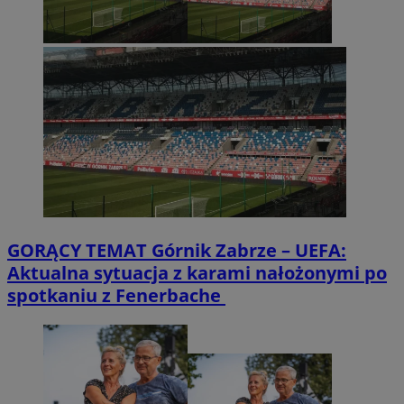
GORĄCY TEMAT
Górnik Zabrze – UEFA:
Aktualna sytuacja z karami nałożonymi po
spotkaniu z Fenerbache