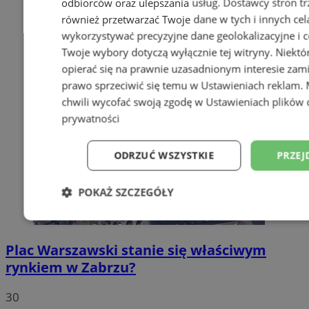
odbiorców oraz ulepszania usług.
Dostawcy stron tr
również przetwarzać Twoje dane w tych i innych cel
wykorzystywać precyzyjne dane geolokalizacyjne i c
Twoje wybory dotyczą wyłącznie tej witryny. Niekt
opierać się na prawnie uzasadnionym interesie zami
prawo sprzeciwić się temu w
Ustawieniach reklam
.
chwili wycofać swoją zgodę w
Ustawieniach plików 
prywatności
ODRZUĆ WSZYSTKIE
PRZEJ
POKAŻ SZCZEGÓŁY
Niezbędne
Wydajność
Targetowani
Plac Warszawski stanie się właściwym
rynkiem w Zabrzu?
Niesklasyfikowane
30