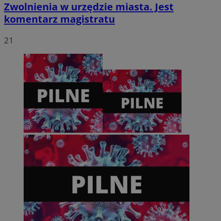
Zwolnienia w urzędzie miasta. Jest
komentarz magistratu
VISITOR_PRIVACY_METADATA
5 miesięcy 4
YouTube
tygodnie
.youtube.com
21
Provider
/