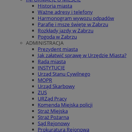
Historia miasta
Ważne adresy i telefony
Harmonogram wywozu odpadów
Parafie i msze święte w Zabrzu
Rozkłady jazdy w Zabrzu
Pogoda w Zabrzu
ADMINISTRACJA
Prezydent miasta
Jak załatwić sprawę w Urzędzie Miasta?
Rada miasta
INSTYTUCJE
Urząd Stanu Cywilnego
MOPR
Urząd Skarbowy
ZUS
URZąd Pracy
Komenda Miejska policji
Straż Miejska
Straż Pożarna
Sąd Rejonowy
Prokuratura Rejonowa