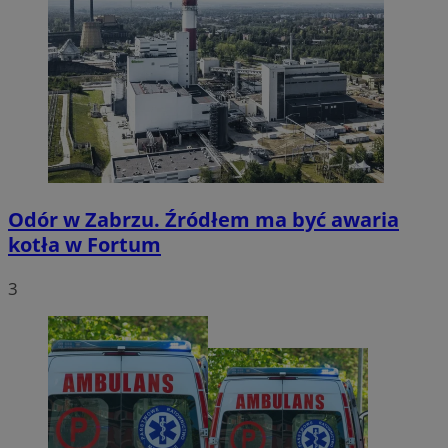
Odór w Zabrzu. Źródłem ma być awaria
kotła w Fortum
3