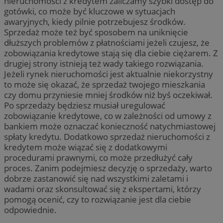
nieruchomości z kredytem zaliczamy szybki dostęp do
gotówki, co może być kluczowe w sytuacjach
awaryjnych, kiedy pilnie potrzebujesz środków.
Sprzedaż może też być sposobem na uniknięcie
dłuższych problemów z płatnościami jeżeli czujesz, że
zobowiązania kredytowe stają się dla ciebie ciężarem. Z
drugiej strony istnieją też wady takiego rozwiązania.
Jeżeli rynek nieruchomości jest aktualnie niekorzystny
to może się okazać, że sprzedaż twojego mieszkania
czy domu przyniesie mniej środków niż byś oczekiwał.
Po sprzedaży będziesz musiał uregulować
zobowiązanie kredytowe, co w zależności od umowy z
bankiem może oznaczać konieczność natychmiastowej
spłaty kredytu. Dodatkowo sprzedaż nieruchomości z
kredytem może wiązać się z dodatkowymi
procedurami prawnymi, co może przedłużyć cały
proces. Zanim podejmiesz decyzję o sprzedaży, warto
dobrze zastanowić się nad wszystkimi zaletami i
wadami oraz skonsultować się z ekspertami, którzy
pomogą ocenić, czy to rozwiązanie jest dla ciebie
odpowiednie.