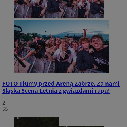
FOTO
Tłumy przed Areną Zabrze. Za nami
Śląska Scena Letnia z gwiazdami rapu!
2
55