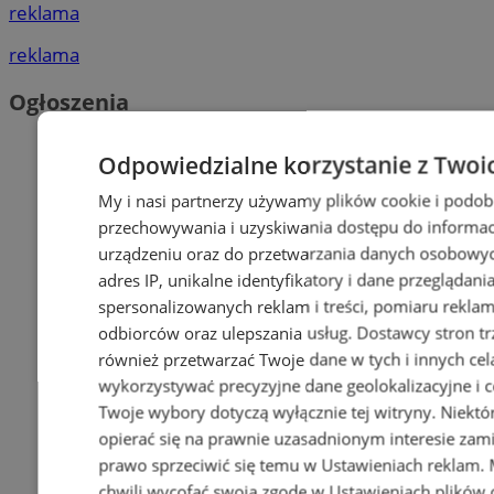
reklama
reklama
Ogłoszenia
Odpowiedzialne korzystanie z Twoi
My i nasi partnerzy używamy plików cookie i podob
przechowywania i uzyskiwania dostępu do informac
urządzeniu oraz do przetwarzania danych osobowych
adres IP, unikalne identyfikatory i dane przeglądani
spersonalizowanych reklam i treści, pomiaru reklam i
odbiorców oraz ulepszania usług.
Dostawcy stron tr
również przetwarzać Twoje dane w tych i innych cel
wykorzystywać precyzyjne dane geolokalizacyjne i c
Twoje wybory dotyczą wyłącznie tej witryny. Niekt
opierać się na prawnie uzasadnionym interesie zami
prawo sprzeciwić się temu w
Ustawieniach reklam
.
chwili wycofać swoją zgodę w
Ustawieniach plików 