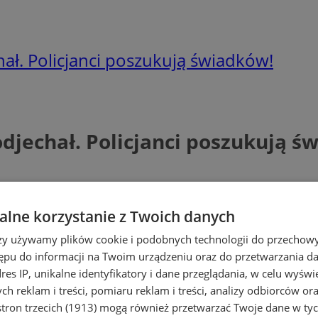
chał. Policjanci poszukują świadków!
 odjechał. Policjanci poszukują ś
lne korzystanie z Twoich danych
rzy używamy plików cookie i podobnych technologii do przechow
ępu do informacji na Twoim urządzeniu oraz do przetwarzania 
dres IP, unikalne identyfikatory i dane przeglądania, w celu wyświ
h reklam i treści, pomiaru reklam i treści, analizy odbiorców or
tron trzecich (1913)
mogą również przetwarzać Twoje dane w tych