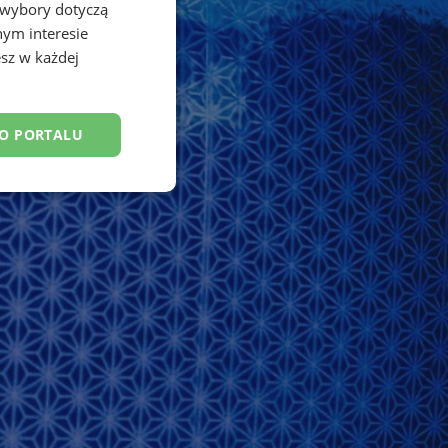
 wybory dotyczą
nym interesie
sz w każdej
DO PORTALU
esklasyfikowane
ane
owanie użytkownika i
j.