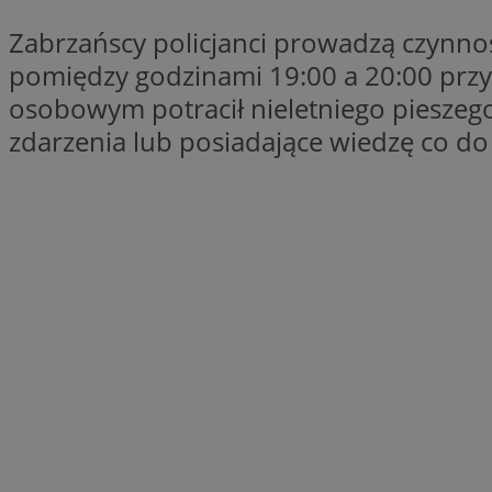
Nazwa
Zabrzańscy policjanci prowadzą czynnoś
Nazwa
ustat_xq6z219uw9
pomiędzy godzinami 19:00 a 20:00 przy
Nazwa
__Secure-YNID
_clck
osobowym potracił nieletniego pieszeg
__gads
zdarzenia lub posiadające wiedzę co do 
FCCDCF
MUID
__eoi
ANONCHK
_clsk
test_cookie
_ga_NBM6HFESG6
_fbp
OAID
MR