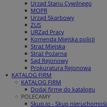
Urząd Stanu Cywilnego
MOPR
Urząd Skarbowy
ZUS
URZąd Pracy
Komenda Miejska policji
Straż Miejska
Straż Pożarna
Sąd Rejonowy
Prokuratura Rejonowa
KATALOG FIRM
KATALOG FIRM
Dodaj firmę do katalogu
POLECAMY
Skup.io - Skup nieruchomośc