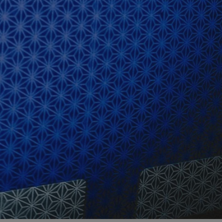
ator sesji.
ator sesji.
ator sesji.
 ludzi i botów. Jest
j, ponieważ
tów na temat
j.
 ludzi i botów. Jest
j, ponieważ
tów na temat
j.
usługę Cookie-
rencji dotyczących
est to konieczne,
działał poprawnie.
cje o zgodzie
h dotyczących
tryny. Rejestruje
ci i ustawień
ie w kolejnych
nie musi ponownie
 zwiększa wygodę i
ych.