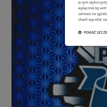
w tym wykorzysty
wyłącznie tej wi
zamiast na zgodz
chwili wycofać s
POKAŻ SZCZ
Niezbędne
Ni
Niezbędne pliki cook
zarządzanie kontem. 
Nazwa