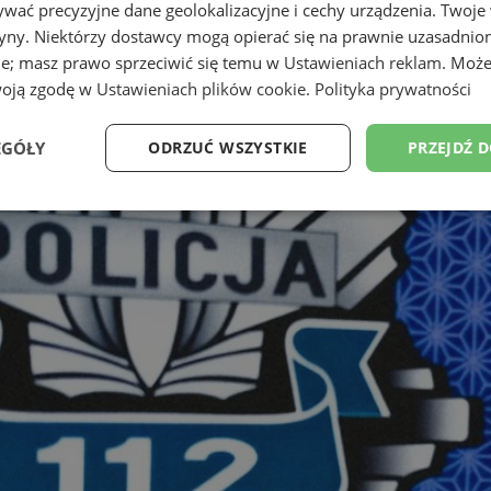
wać precyzyjne dane geolokalizacyjne i cechy urządzenia. Twoje
tryny. Niektórzy dostawcy mogą opierać się na prawnie uzasadnio
ie; masz prawo sprzeciwić się temu w
Ustawieniach reklam
. Może
woją zgodę w
Ustawieniach plików cookie
.
Polityka prywatności
EGÓŁY
ODRZUĆ WSZYSTKIE
PRZEJDŹ 
Wydajność
Targetowanie
Funkcjonalność
Ni
ezbędne
Wydajność
Targetowanie
Funkcjonalność
Niesklasyfikow
ie umożliwiają korzystanie z podstawowych funkcji strony internetowej, takich jak log
Bez niezbędnych plików cookie nie można prawidłowo korzystać ze strony internetowe
Provider
/
Okres
Opis
Domena
przechowywania