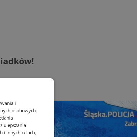
wiadków!
ywania i
danych osobowych,
etlania
az ulepszania
 i innych celach,