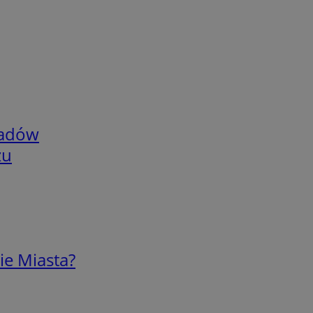
adów
zu
ie Miasta?