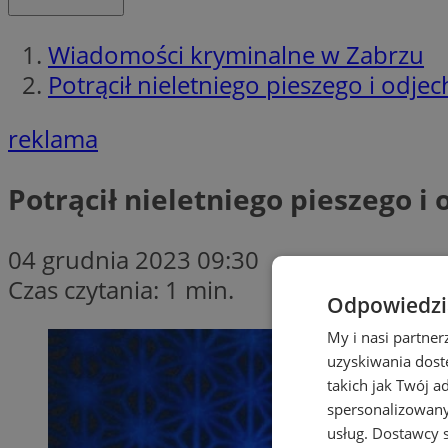
Wiadomości kryminalne w Zabrzu
Potrącił nieletniego pieszego i odje
reklama
Potrącił nieletniego pieszego i
04 grudnia 2023 09:30
Czas czytania: 1 min.
Odpowiedzia
My i nasi partne
uzyskiwania dost
takich jak Twój a
spersonalizowanyc
usług.
Dostawcy s