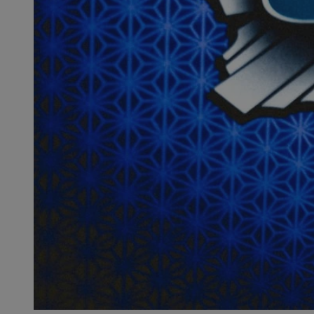
SessID
QeSessID
MvSessID
__cf_bm
__cf_bm
CookieScriptConse
VISITOR_PRIVACY_