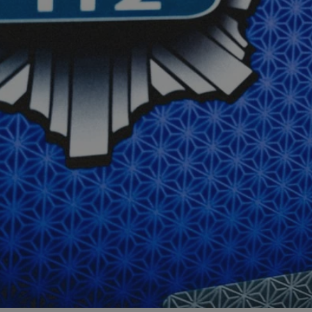
zabrze.com.pl
1 rok
Ten plik cookie przechowuje identyfik
zabrze.com.pl
1 rok
Ten plik cookie przechowuje identyfik
zabrze.com.pl
1 rok
Ten plik cookie przechowuje identyfik
29 minut 53
Ten plik cookie służy do rozróżniania
Cloudflare
sekundy
to korzystne dla strony internetowe
Inc.
umożliwia tworzenie ważnych rapor
.x.com
korzystania z jej witryny internetowe
29 minut 55
Ten plik cookie służy do rozróżniania
Cloudflare
sekund
to korzystne dla strony internetowe
Inc.
umożliwia tworzenie ważnych rapor
.twitter.com
korzystania z jej witryny internetowe
nt
4 tygodnie 2 dni
Ten plik cookie jest używany przez 
CookieScript
Script.com do zapamiętywania prefe
zabrze.com.pl
zgody użytkownika na pliki cookie. J
aby baner cookie Cookie-Script.com 
Google Privacy Policy
METADATA
5 miesięcy 4
Ten plik cookie przechowuje informa
YouTube
tygodnie
użytkownika oraz jego preferencjac
.youtube.com
prywatności podczas korzystania z wi
wybory dotyczące polityki prywatnoś
zgody, zapewniając ich przestrzegan
wizytach. Dzięki temu użytkownik 
konfigurować swoich preferencji, co
zgodność z regulacjami ochrony dan