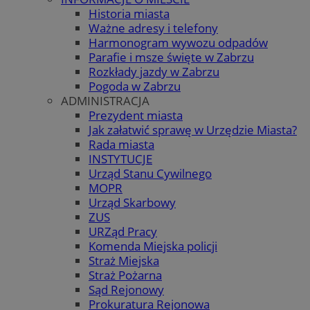
Historia miasta
Ważne adresy i telefony
Harmonogram wywozu odpadów
Parafie i msze święte w Zabrzu
Rozkłady jazdy w Zabrzu
Pogoda w Zabrzu
ADMINISTRACJA
Prezydent miasta
Jak załatwić sprawę w Urzędzie Miasta?
Rada miasta
INSTYTUCJE
Urząd Stanu Cywilnego
MOPR
Urząd Skarbowy
ZUS
URZąd Pracy
Komenda Miejska policji
Straż Miejska
Straż Pożarna
Sąd Rejonowy
Prokuratura Rejonowa