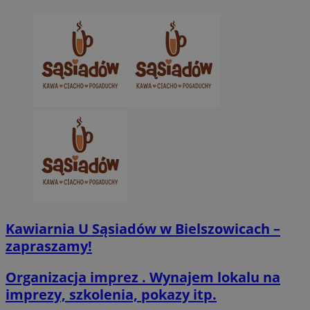
CookieScriptConsent
4 tygodnie 2 dn
CookieScript
zabrze.com.pl
VISITOR_PRIVACY_METADATA
5 miesięcy 4
YouTube
Kawiarnia U Sąsiadów w Bielszowicach –
tygodnie
.youtube.com
zapraszamy!
Organizacja imprez . Wynajem lokalu na
imprezy, szkolenia, pokazy itp.