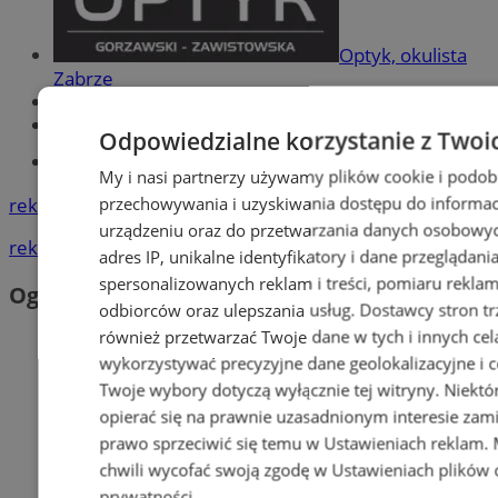
Optyk, okulista
Zabrze
Największy sklep z częściami online!
Książeczka sanepidowska
Odpowiedzialne korzystanie z Twoi
Tworzenie stron www -Zabrze
My i nasi partnerzy używamy plików cookie i podob
reklama
przechowywania i uzyskiwania dostępu do informac
urządzeniu oraz do przetwarzania danych osobowych
reklama
adres IP, unikalne identyfikatory i dane przeglądani
spersonalizowanych reklam i treści, pomiaru reklam i
Ogłoszenia
odbiorców oraz ulepszania usług.
Dostawcy stron tr
również przetwarzać Twoje dane w tych i innych cel
wykorzystywać precyzyjne dane geolokalizacyjne i c
Twoje wybory dotyczą wyłącznie tej witryny. Niekt
opierać się na prawnie uzasadnionym interesie zami
prawo sprzeciwić się temu w
Ustawieniach reklam
.
chwili wycofać swoją zgodę w
Ustawieniach plików 
prywatności