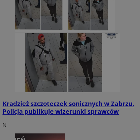
Kradzież szczoteczek sonicznych w Zabrzu.
Policja publikuje wizerunki sprawców
N