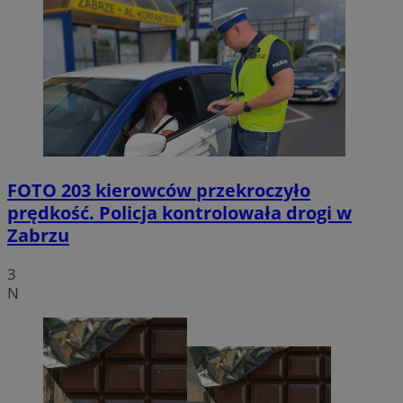
FOTO
203 kierowców przekroczyło
prędkość. Policja kontrolowała drogi w
Zabrzu
3
N