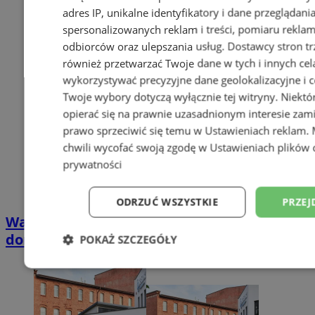
adres IP, unikalne identyfikatory i dane przeglądani
spersonalizowanych reklam i treści, pomiaru reklam i
odbiorców oraz ulepszania usług.
Dostawcy stron tr
również przetwarzać Twoje dane w tych i innych cel
wykorzystywać precyzyjne dane geolokalizacyjne i c
Twoje wybory dotyczą wyłącznie tej witryny. Niekt
opierać się na prawnie uzasadnionym interesie zami
prawo sprzeciwić się temu w
Ustawieniach reklam
.
chwili wycofać swoją zgodę w
Ustawieniach plików 
prywatności
ODRZUĆ WSZYSTKIE
PRZEJ
Wakacyjny wypoczynek nad Bałtykiem w
domkach Szmaragdowe Morze
POKAŻ SZCZEGÓŁY
Niezbędne
Wydajność
Targetowani