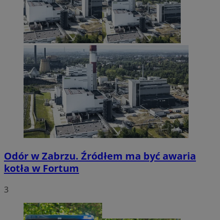
Odór w Zabrzu. Źródłem ma być awaria
kotła w Fortum
3