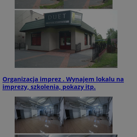
VISITOR_PRIVACY_METADATA
5 miesięcy 4
YouTube
tygodnie
.youtube.com
Organizacja imprez . Wynajem lokalu na
imprezy, szkolenia, pokazy itp.