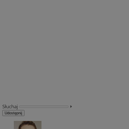
Słuchaj
⏵︎
Udostępnij