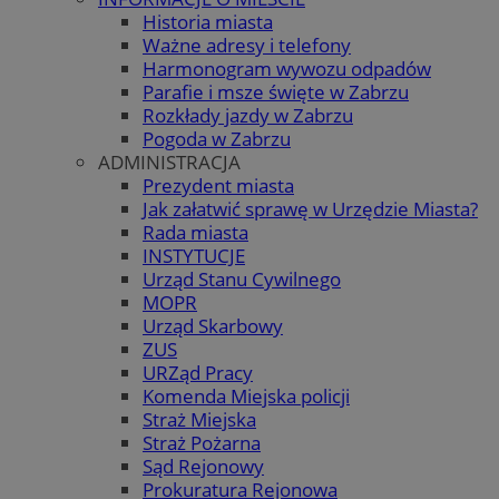
Historia miasta
Ważne adresy i telefony
Harmonogram wywozu odpadów
Parafie i msze święte w Zabrzu
Rozkłady jazdy w Zabrzu
Pogoda w Zabrzu
ADMINISTRACJA
Prezydent miasta
Jak załatwić sprawę w Urzędzie Miasta?
Rada miasta
INSTYTUCJE
Urząd Stanu Cywilnego
MOPR
Urząd Skarbowy
ZUS
URZąd Pracy
Komenda Miejska policji
Straż Miejska
Straż Pożarna
Sąd Rejonowy
Prokuratura Rejonowa