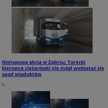
Nietypowa akcja w Zabrzu. Turecki
kierowca ciężarówki nie mógł wydostać się
spod wiaduktów
6