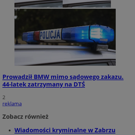
Prowadził BMW mimo sądowego zakazu.
44-latek zatrzymany na DTŚ
2
reklama
Zobacz również
Wiadomości kryminalne w Zabrzu