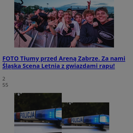
FOTO
Tłumy przed Areną Zabrze. Za nami
Śląska Scena Letnia z gwiazdami rapu!
2
55