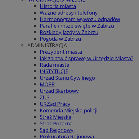
Historia miasta
Ważne adresy i telefony
Harmonogram wywozu odpadów
Parafie i msze święte w Zabrzu
Rozkłady jazdy w Zabrzu
Pogoda w Zabrzu
ADMINISTRACJA
Prezydent miasta
Jak załatwić sprawę w Urzędzie Miasta?
Rada miasta
INSTYTUCJE
Urząd Stanu Cywilnego
MOPR
Urząd Skarbowy
ZUS
URZąd Pracy
Komenda Miejska policji
Straż Miejska
Straż Pożarna
Sąd Rejonowy
Prokuratura Rejonowa