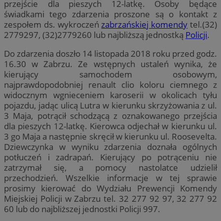
przejście dla pieszych 12-latkę. Osoby będące
świadkami tego zdarzenia proszone są o kontakt z
zespołem ds. wykroczeń
zabrzańskiej komendy
tel.(32)
2779297, (32)2779260 lub najbliższą jednostką
Policji
.
Do zdarzenia doszło 14 listopada 2018 roku przed godz.
16.30 w Zabrzu. Ze wstępnych ustaleń wynika, że
kierujący samochodem osobowym,
najprawdopodobniej renault clio koloru ciemnego z
widocznym wgnieceniem karoserii w okolicach tyłu
pojazdu, jadąc ulicą Lutra w kierunku skrzyżowania z ul.
3 Maja, potrącił schodzącą z oznakowanego przejścia
dla pieszych 12-latkę. Kierowca odjechał w kierunku ul.
3 go Maja a następnie skręcił w kierunku ul. Roosevelta.
Dziewczynka w wyniku zdarzenia doznała ogólnych
potłuczeń i zadrapań. Kierujący po potrąceniu nie
zatrzymał się, a pomocy nastolatce udzielił
przechodzień. Wszelkie informacje w tej sprawie
prosimy kierować do Wydziału Prewencji Komendy
Miejskiej Policji w Zabrzu tel. 32 277 92 97, 32 277 92
60 lub do najbliższej jednostki Policji 997.