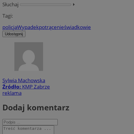
Słuchaj
⏵︎
Tagi:
policja
Wypadek
potrącenie
świadkowie
Udostępnij
Sylwia Machowska
Źródło:
KMP Zabrze
reklama
Dodaj komentarz