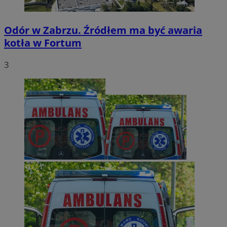
Odór w Zabrzu. Źródłem ma być awaria
kotła w Fortum
3