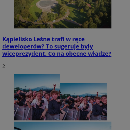
Kąpielisko Leśne trafi w ręce
deweloperów? To sugeruje były
wiceprezydent. Co na obecne władze?
2