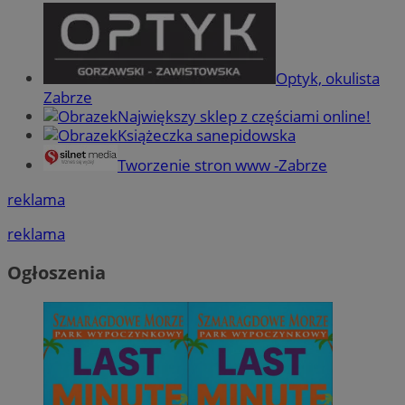
Optyk, okulista
Zabrze
Największy sklep z częściami online!
Książeczka sanepidowska
Tworzenie stron www -Zabrze
reklama
reklama
Ogłoszenia