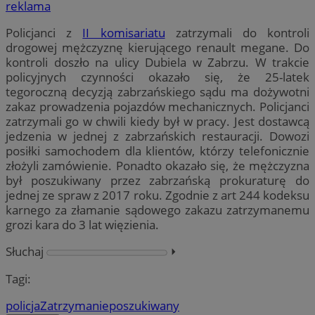
reklama
Policjanci z
II komisariatu
zatrzymali do kontroli
drogowej mężczyznę kierującego renault megane. Do
kontroli doszło na ulicy Dubiela w Zabrzu. W trakcie
policyjnych czynności okazało się, że 25-latek
tegoroczną decyzją zabrzańskiego sądu ma dożywotni
zakaz prowadzenia pojazdów mechanicznych. Policjanci
zatrzymali go w chwili kiedy był w pracy. Jest dostawcą
jedzenia w jednej z zabrzańskich restauracji. Dowozi
posiłki samochodem dla klientów, którzy telefonicznie
złożyli zamówienie. Ponadto okazało się, że mężczyzna
był poszukiwany przez zabrzańską prokuraturę do
jednej ze spraw z 2017 roku. Zgodnie z art 244 kodeksu
karnego za złamanie sądowego zakazu zatrzymanemu
grozi kara do 3 lat więzienia.
Słuchaj
⏵︎
Tagi:
policja
Zatrzymanie
poszukiwany