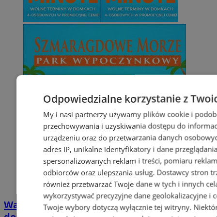
Odpowiedzialne korzystanie z Twoi
My i nasi partnerzy używamy plików cookie i podob
przechowywania i uzyskiwania dostępu do informac
urządzeniu oraz do przetwarzania danych osobowych
adres IP, unikalne identyfikatory i dane przeglądani
spersonalizowanych reklam i treści, pomiaru reklam i
odbiorców oraz ulepszania usług.
Dostawcy stron tr
również przetwarzać Twoje dane w tych i innych cel
wykorzystywać precyzyjne dane geolokalizacyjne i c
Wakacyjny wypoczynek nad Bałtykiem w
Twoje wybory dotyczą wyłącznie tej witryny. Niekt
domkach Szmaragdowe Morze