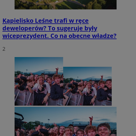
Kąpielisko Leśne trafi w ręce
deweloperów? To sugeruje były
wiceprezydent. Co na obecne władze?
2