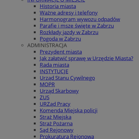
Historia miasta
Ważne adresy i telefony
Harmonogram wywozu odpadów
Parafie i msze święte w Zabrzu
Rozkłady jazdy w Zabrzu
Pogoda w Zabrzu
ADMINISTRACJA
Prezydent miasta
Jak załatwić sprawę w Urzędzie Miasta?
Rada miasta
INSTYTUCJE
Urząd Stanu Cywilnego
MOPR
Urząd Skarbowy
ZUS
URZąd Pracy
Komenda Miejska policji
Straż Miejska
Straż Pożarna
Sąd Rejonowy
Prokuratura Rejonowa