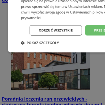
opierać się na prawnie uzasadnionym interesie zami
prawo sprzeciwić się temu w
Ustawieniach reklam
.
chwili wycofać swoją zgodę w
Ustawieniach plików 
prywatności
ODRZUĆ WSZYSTKIE
PRZEJ
POKAŻ SZCZEGÓŁY
Niezbędne
Wydajność
Targetowani
Niesklasyfikowane
Poradnia leczenia ran przewlekłych -
skuteczna terapia trudno gojących się ran |
Niezbędne
Wydajność
Targetowanie
Funkcjonalno