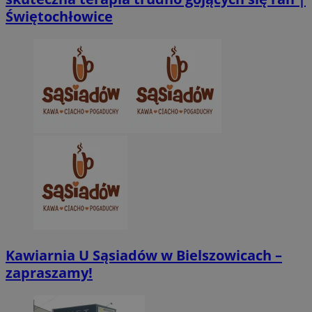
Świętochłowice
Niezbędne pliki cookie umożliwiają korzystanie z podstawowych fun
takich jak logowanie użytkownika i zarządzanie kontem. Bez niezb
można prawidłowo korzystać ze strony internetowej.
Provider
/
Okres
Nazwa
Domena
przechowywani
SessID
zabrze.com.pl
1 rok
QeSessID
zabrze.com.pl
1 rok
MvSessID
zabrze.com.pl
1 rok
__cf_bm
29 minut 53
Cloudflare
sekundy
Inc.
.x.com
Kawiarnia U Sąsiadów w Bielszowicach –
zapraszamy!