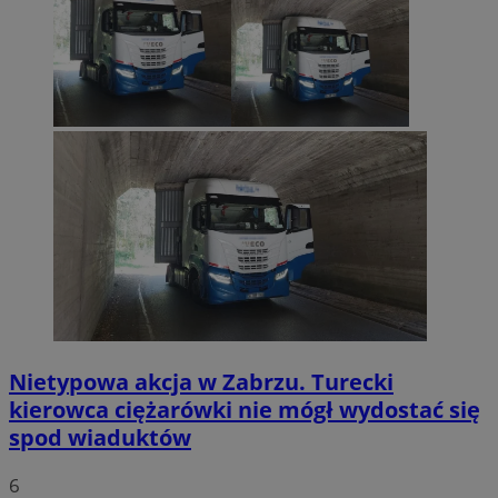
Nietypowa akcja w Zabrzu. Turecki
kierowca ciężarówki nie mógł wydostać się
spod wiaduktów
6