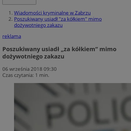
Wiadomości kryminalne w Zabrzu
Poszukiwany usiadł "za kółkiem" mimo
dożywotniego zakazu
reklama
Poszukiwany usiadł „za kółkiem” mimo
dożywotniego zakazu
06 września 2018 09:30
Czas czytania: 1 min.