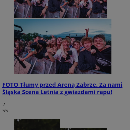
FOTO
Tłumy przed Areną Zabrze. Za nami
Śląska Scena Letnia z gwiazdami rapu!
2
55