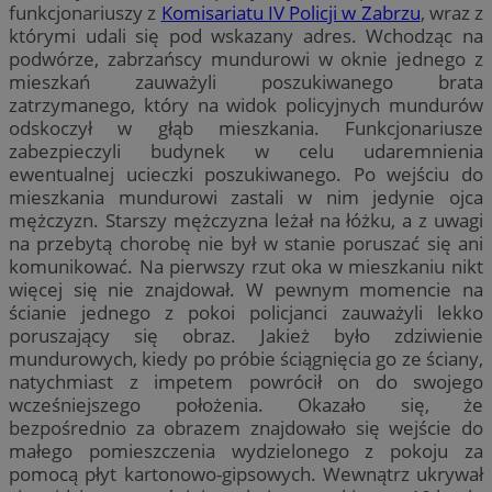
funkcjonariuszy z
Komisariatu IV Policji w Zabrzu
, wraz z
którymi udali się pod wskazany adres. Wchodząc na
podwórze, zabrzańscy mundurowi w oknie jednego z
mieszkań zauważyli poszukiwanego brata
zatrzymanego, który na widok policyjnych mundurów
odskoczył w głąb mieszkania. Funkcjonariusze
zabezpieczyli budynek w celu udaremnienia
ewentualnej ucieczki poszukiwanego. Po wejściu do
mieszkania mundurowi zastali w nim jedynie ojca
mężczyzn. Starszy mężczyzna leżał na łóżku, a z uwagi
na przebytą chorobę nie był w stanie poruszać się ani
komunikować. Na pierwszy rzut oka w mieszkaniu nikt
więcej się nie znajdował. W pewnym momencie na
ścianie jednego z pokoi policjanci zauważyli lekko
poruszający się obraz. Jakież było zdziwienie
mundurowych, kiedy po próbie ściągnięcia go ze ściany,
natychmiast z impetem powrócił on do swojego
wcześniejszego położenia. Okazało się, że
bezpośrednio za obrazem znajdowało się wejście do
małego pomieszczenia wydzielonego z pokoju za
pomocą płyt kartonowo-gipsowych. Wewnątrz ukrywał