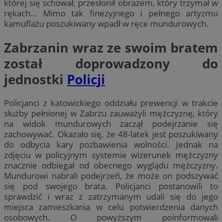
której się schował, przesłonił obrazem, który trzymał w
rękach… Mimo tak finezyjnego i pełnego artyzmu
kamuflażu poszukiwany wpadł w ręce mundurowych.
Zabrzanin wraz ze swoim bratem
został doprowadzony do
jednostki
Policji
Policjanci z katowickiego oddziału prewencji w trakcie
służby pełnionej w Zabrzu zauważyli mężczyznę, który
na widok mundurowych zaczął podejrzanie się
zachowywać. Okazało się, że 48-latek jest poszukiwany
do odbycia kary pozbawienia wolności. Jednak na
zdjęciu w policyjnym systemie wizerunek mężczyzny
znacznie odbiegał od obecnego wyglądu mężczyzny.
Mundurowi nabrali podejrzeń, że może on podszywać
się pod swojego brata. Policjanci postanowili to
sprawdzić i wraz z zatrzymanym udali się do jego
miejsca zamieszkania w celu potwierdzenia danych
osobowych. O powyższym poinformowali