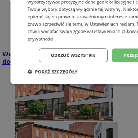
wykorzystywać precyzyjne dane geolokalizacyjne i c
Twoje wybory dotyczą wyłącznie tej witryny. Niekt
opierać się na prawnie uzasadnionym interesie zami
prawo sprzeciwić się temu w
Ustawieniach reklam
.
chwili wycofać swoją zgodę w
Ustawieniach plików 
prywatności
Wakacyjny wypoczynek nad Bałtykiem w
ODRZUĆ WSZYSTKIE
PRZEJ
domkach Szmaragdowe Morze
POKAŻ SZCZEGÓŁY
Niezbędne
Wydajność
Targetowani
Niesklasyfikowane