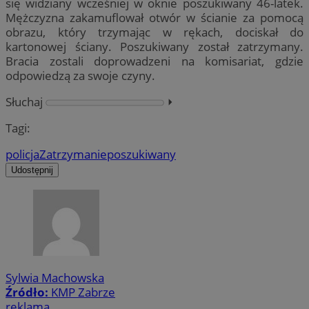
się widziany wcześniej w oknie poszukiwany 46-latek.
Mężczyzna zakamuflował otwór w ścianie za pomocą
obrazu, który trzymając w rękach, dociskał do
kartonowej ściany. Poszukiwany został zatrzymany.
Bracia zostali doprowadzeni na komisariat, gdzie
odpowiedzą za swoje czyny.
Słuchaj
⏵︎
Tagi:
policja
Zatrzymanie
poszukiwany
Udostępnij
Sylwia Machowska
Źródło:
KMP Zabrze
reklama