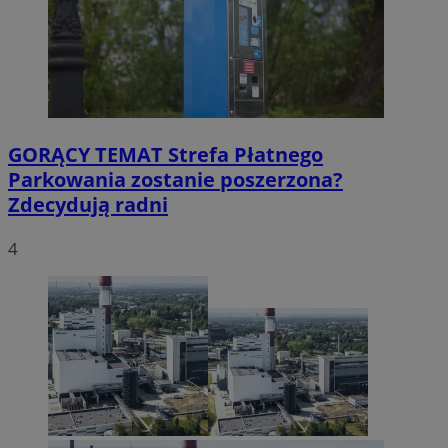
GORĄCY TEMAT
Strefa Płatnego
Parkowania zostanie poszerzona?
Zdecydują radni
4