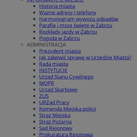
Historia miasta
Ważne adresy i telefony
Harmonogram wywozu odpadów
Parafie i msze święte w Zabrzu
Rozkłady jazdy w Zabrzu
Pogoda w Zabrzu
ADMINISTRACJA
Prezydent miasta
Jak załatwić sprawę w Urzędzie Miasta?
Rada miasta
INSTYTUCJE
Urząd Stanu Cywilnego
MOPR
Urząd Skarbowy
ZUS
URZąd Pracy
Komenda Miejska policji
Straż Miejska
Straż Pożarna
Sąd Rejonowy
Prokuratura Rejonowa