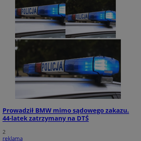
Prowadził BMW mimo sądowego zakazu.
44-latek zatrzymany na DTŚ
2
reklama