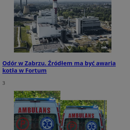
Odór w Zabrzu. Źródłem ma być awaria
kotła w Fortum
3