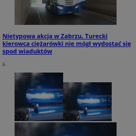
Nietypowa akcja w Zabrzu. Turecki
kierowca ciężarówki nie mógł wydostać się
spod wiaduktów
6