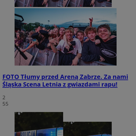
FOTO
Tłumy przed Areną Zabrze. Za nami
Śląska Scena Letnia z gwiazdami rapu!
2
55