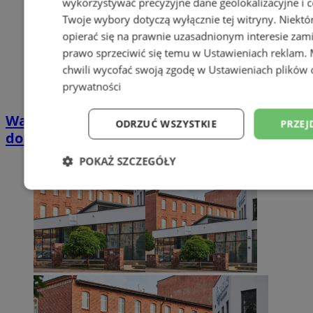
wykorzystywać precyzyjne dane geolokalizacyjne i c
Twoje wybory dotyczą wyłącznie tej witryny. Niekt
opierać się na prawnie uzasadnionym interesie zami
prawo sprzeciwić się temu w
Ustawieniach reklam
.
chwili wycofać swoją zgodę w
Ustawieniach plików 
prywatności
Wakacyjny wypoczynek nad Bałtykiem w
ODRZUĆ WSZYSTKIE
PRZEJ
domkach Szmaragdowe Morze
POKAŻ SZCZEGÓŁY
Niezbędne
Wydajność
Targetowani
Niesklasyfikowane