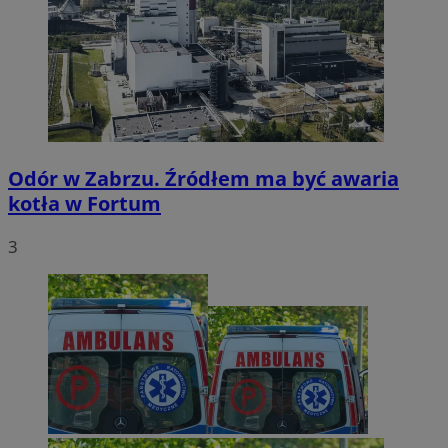
Odór w Zabrzu. Źródłem ma być awaria
kotła w Fortum
3