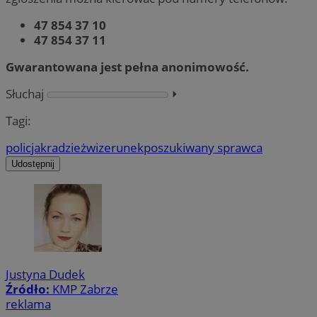
47 854 37 10
47 854 37 11
Gwarantowana jest pełna anonimowość.
Słuchaj
⏵︎
Tagi:
policja
kradzież
wizerunek
poszukiwany sprawca
Udostępnij
Justyna Dudek
Źródło:
KMP Zabrze
reklama