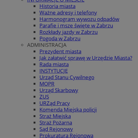
Historia miasta
Ważne adresy i telefony
Harmonogram wywozu odpadów
Parafie i msze święte w Zabrzu
Rozkłady jazdy w Zabrzu
Pogoda w Zabrzu
ADMINISTRACJA
Prezydent miasta
Jak załatwić sprawę w Urzędzie Miasta?
Rada miasta
INSTYTUCJE
Urząd Stanu Cywilnego
MOPR
Urząd Skarbowy
ZUS
URZąd Pracy
Komenda Miejska policji
Straż Miejska
Straż Pożarna
Sąd Rejonowy
Prokuratura Rejonowa