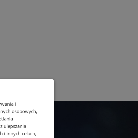
ywania i
danych osobowych,
etlania
az ulepszania
 i innych celach,