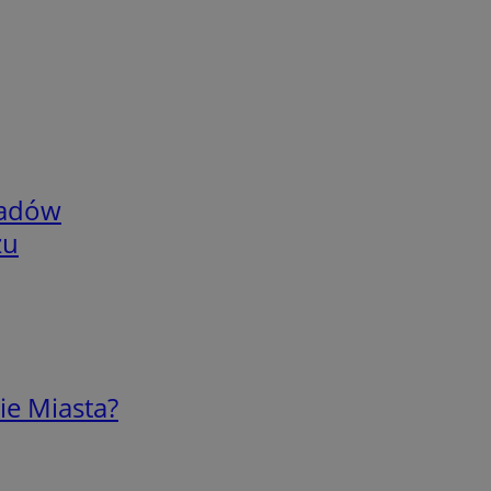
adów
zu
ie Miasta?