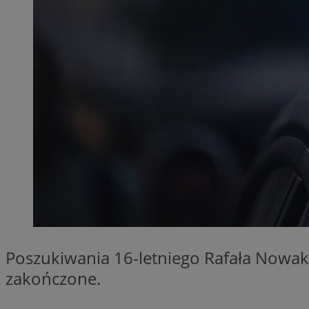
SessID
QeSessID
MvSessID
__cf_bm
__cf_bm
CookieScriptConse
VISITOR_PRIVACY_
Poszukiwania 16-letniego Rafała Nowako
zakończone.