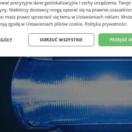
wać precyzyjne dane geolokalizacyjne i cechy urządzenia. Twoje
tryny. Niektórzy dostawcy mogą opierać się na prawnie uzasadnio
ie; masz prawo sprzeciwić się temu w
Ustawieniach reklam
. Może
woją zgodę w
Ustawieniach plików cookie
.
Polityka prywatności
EGÓŁY
ODRZUĆ WSZYSTKIE
PRZEJDŹ 
Wydajność
Targetowanie
Funkcjonalność
Ni
ezbędne
Wydajność
Targetowanie
Funkcjonalność
Niesklasyfikow
ie umożliwiają korzystanie z podstawowych funkcji strony internetowej, takich jak log
Bez niezbędnych plików cookie nie można prawidłowo korzystać ze strony internetowe
Provider
/
Okres
Opis
Domena
przechowywania