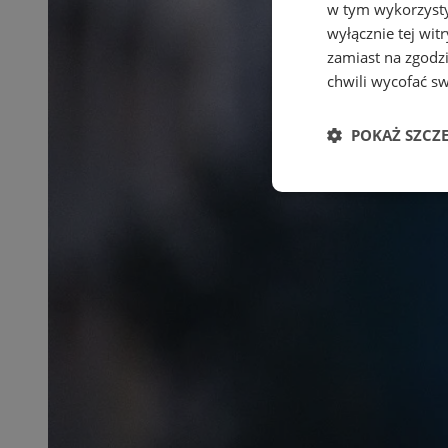
w tym wykorzysty
wyłącznie tej wi
zamiast na zgodz
chwili wycofać s
POKAŻ SZCZ
Niezbędne
Ni
Niezbędne pliki cook
zarządzanie kontem. 
Nazwa