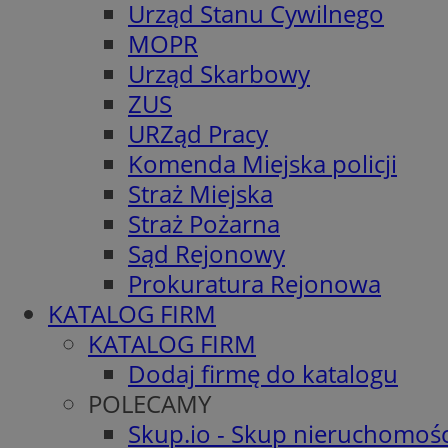
Urząd Stanu Cywilnego
MOPR
Urząd Skarbowy
ZUS
URZąd Pracy
Komenda Miejska policji
Straż Miejska
Straż Pożarna
Sąd Rejonowy
Prokuratura Rejonowa
KATALOG FIRM
KATALOG FIRM
Dodaj firmę do katalogu
POLECAMY
Skup.io - Skup nieruchomośc