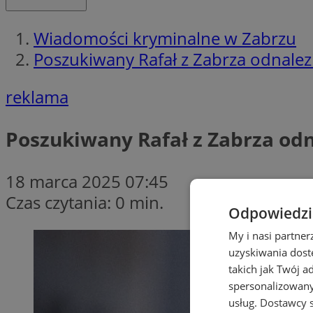
Wiadomości kryminalne w Zabrzu
Poszukiwany Rafał z Zabrza odnalez
reklama
Poszukiwany Rafał z Zabrza od
18 marca 2025 07:45
Czas czytania: 0 min.
Odpowiedzia
My i nasi partne
uzyskiwania dost
takich jak Twój a
spersonalizowanyc
usług.
Dostawcy s