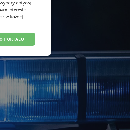
 wybory dotyczą
nym interesie
sz w każdej
DO PORTALU
esklasyfikowane
ane
owanie użytkownika i
j.