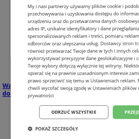
My i nasi partnerzy używamy plików cookie i podob
przechowywania i uzyskiwania dostępu do informac
urządzeniu oraz do przetwarzania danych osobowych
adres IP, unikalne identyfikatory i dane przeglądani
spersonalizowanych reklam i treści, pomiaru reklam i
odbiorców oraz ulepszania usług.
Dostawcy stron tr
również przetwarzać Twoje dane w tych i innych cel
wykorzystywać precyzyjne dane geolokalizacyjne i c
Twoje wybory dotyczą wyłącznie tej witryny. Niekt
opierać się na prawnie uzasadnionym interesie zami
prawo sprzeciwić się temu w
Ustawieniach reklam
.
Wakacyjny wypoczynek nad Bałtykiem w
chwili wycofać swoją zgodę w
Ustawieniach plików 
domkach Szmaragdowe Morze
prywatności
ODRZUĆ WSZYSTKIE
PRZEJ
POKAŻ SZCZEGÓŁY