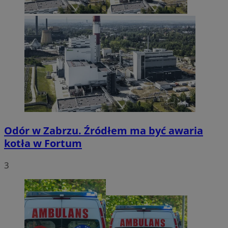
Odór w Zabrzu. Źródłem ma być awaria
kotła w Fortum
3