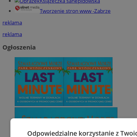
Książeczka sanepidowska
Tworzenie stron www -Zabrze
reklama
reklama
Ogłoszenia
Odpowiedzialne korzystanie z Twoi