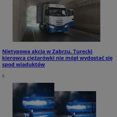
Nietypowa akcja w Zabrzu. Turecki
kierowca ciężarówki nie mógł wydostać się
spod wiaduktów
6