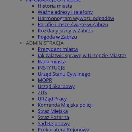
Historia miasta
Ważne adresy i telefony
Harmonogram wywozu odpadów
Parafie i msze święte w Zabrzu
Rozkłady jazdy w Zabrzu
Pogoda w Zabrzu
ADMINISTRACJA
Prezydent miasta
Jak załatwić sprawę w Urzędzie Miasta?
Rada miasta
INSTYTUCJE
Urząd Stanu Cywilnego
MOPR
Urząd Skarbowy
ZUS
URZąd Pracy
Komenda Miejska policji
Straż Miejska
Straż Pożarna
Sąd Rejonowy
Prokuratura Rejonowa