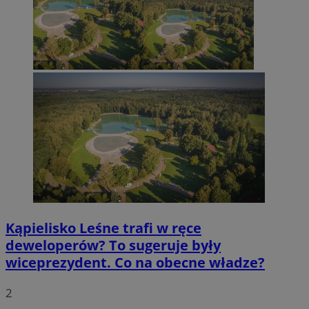
Kąpielisko Leśne trafi w ręce
deweloperów? To sugeruje były
wiceprezydent. Co na obecne władze?
2