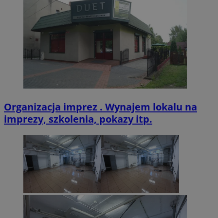
zabrze.com.pl
VISITOR_PRIVACY_METADATA
5 miesięcy 4
YouTube
tygodnie
.youtube.com
Organizacja imprez . Wynajem lokalu na
imprezy, szkolenia, pokazy itp.