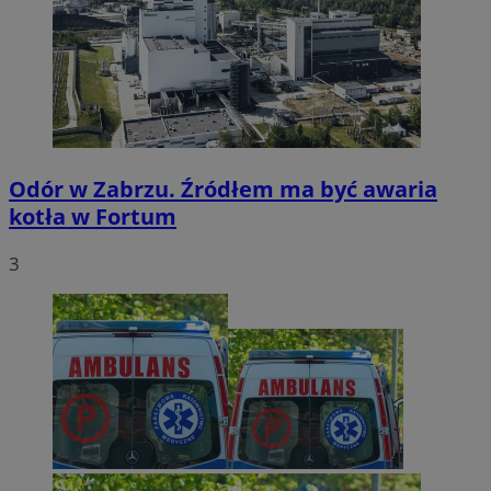
Odór w Zabrzu. Źródłem ma być awaria
kotła w Fortum
3