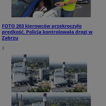
FOTO
203 kierowców przekroczyło
prędkość. Policja kontrolowała drogi w
Zabrzu
3