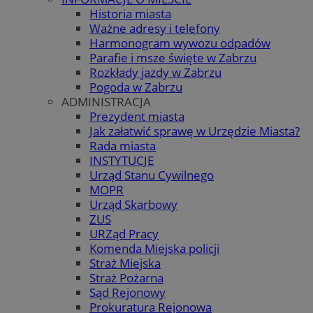
Historia miasta
Ważne adresy i telefony
Harmonogram wywozu odpadów
Parafie i msze święte w Zabrzu
Rozkłady jazdy w Zabrzu
Pogoda w Zabrzu
ADMINISTRACJA
Prezydent miasta
Jak załatwić sprawę w Urzędzie Miasta?
Rada miasta
INSTYTUCJE
Urząd Stanu Cywilnego
MOPR
Urząd Skarbowy
ZUS
URZąd Pracy
Komenda Miejska policji
Straż Miejska
Straż Pożarna
Sąd Rejonowy
Prokuratura Rejonowa