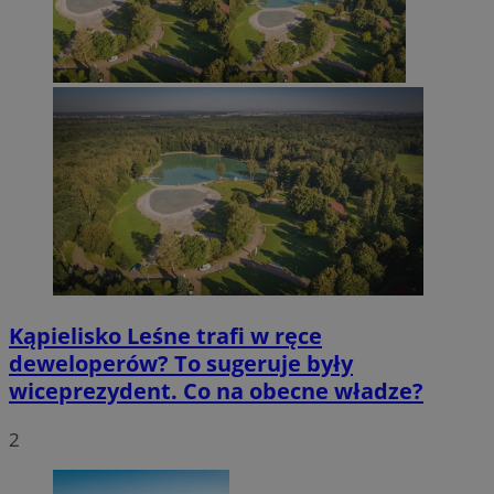
Kąpielisko Leśne trafi w ręce
deweloperów? To sugeruje były
wiceprezydent. Co na obecne władze?
2