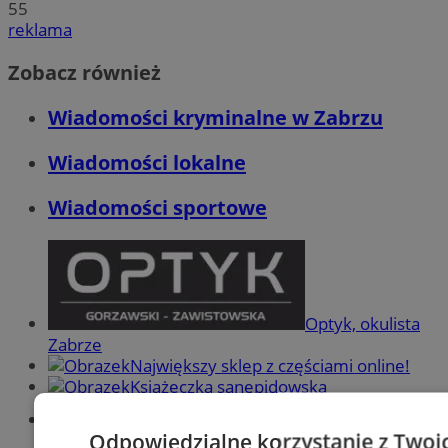
55
reklama
Zobacz również
Wiadomości kryminalne w Zabrzu
Wiadomości lokalne
Wiadomości sportowe
Optyk, okulista
Zabrze
Największy sklep z częściami online!
Książeczka sanepidowska
Tworzenie stron www -Zabrze
Odpowiedzialne korzystanie z Twoi