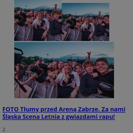
FOTO
Tłumy przed Areną Zabrze. Za nami
Śląska Scena Letnia z gwiazdami rapu!
2