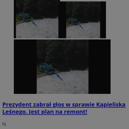
Prezydent zabrał głos w sprawie Kąpieliska
Leśnego. Jest plan na remont!
N