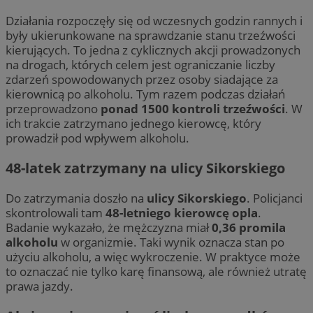
Działania rozpoczęły się od wczesnych godzin rannych i
były ukierunkowane na sprawdzanie stanu trzeźwości
kierujących. To jedna z cyklicznych akcji prowadzonych
na drogach, których celem jest ograniczanie liczby
zdarzeń spowodowanych przez osoby siadające za
kierownicą po alkoholu. Tym razem podczas działań
przeprowadzono
ponad 1500 kontroli trzeźwości
. W
ich trakcie zatrzymano jednego kierowcę, który
prowadził pod wpływem alkoholu.
48-latek zatrzymany na ulicy Sikorskiego
Do zatrzymania doszło na
ulicy Sikorskiego
. Policjanci
skontrolowali tam
48-letniego kierowcę opla
.
Badanie wykazało, że mężczyzna miał
0,36 promila
alkoholu
w organizmie. Taki wynik oznacza stan po
użyciu alkoholu, a więc wykroczenie. W praktyce może
to oznaczać nie tylko karę finansową, ale również utratę
prawa jazdy.