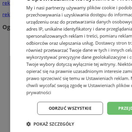
reklama
My i nasi partnerzy używamy plików cookie i podob
reklama
przechowywania i uzyskiwania dostępu do informac
urządzeniu oraz do przetwarzania danych osobowych
Ogłoszenia
adres IP, unikalne identyfikatory i dane przeglądani
spersonalizowanych reklam i treści, pomiaru reklam i
odbiorców oraz ulepszania usług.
Dostawcy stron tr
również przetwarzać Twoje dane w tych i innych cel
wykorzystywać precyzyjne dane geolokalizacyjne i c
Twoje wybory dotyczą wyłącznie tej witryny. Niekt
opierać się na prawnie uzasadnionym interesie zami
prawo sprzeciwić się temu w
Ustawieniach reklam
.
chwili wycofać swoją zgodę w
Ustawieniach plików 
prywatności
ODRZUĆ WSZYSTKIE
PRZEJ
POKAŻ SZCZEGÓŁY