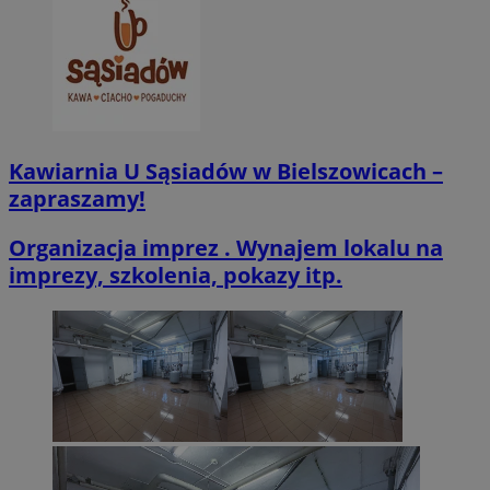
zabrze.com.pl
Kawiarnia U Sąsiadów w Bielszowicach –
zapraszamy!
VISITOR_PRIVACY_METADATA
5 miesięcy 4
YouTube
tygodnie
.youtube.com
Organizacja imprez . Wynajem lokalu na
imprezy, szkolenia, pokazy itp.