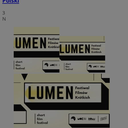
Polski
3
N