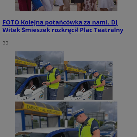
FOTO
Kolejna potańcówka za nami. DJ
Witek Śmieszek rozkręcił Plac Teatralny
22