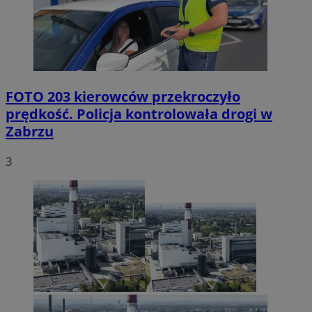
FOTO
203 kierowców przekroczyło
prędkość. Policja kontrolowała drogi w
Zabrzu
3