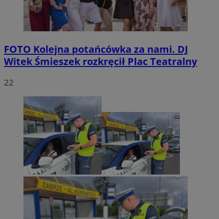
FOTO
Kolejna potańcówka za nami. DJ
Witek Śmieszek rozkręcił Plac Teatralny
22