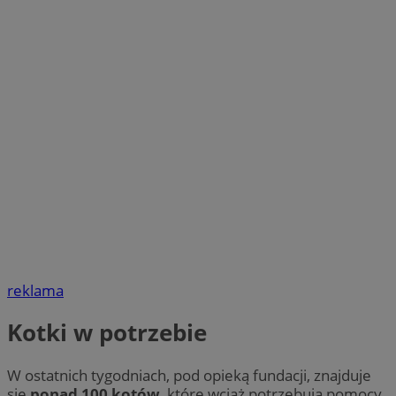
reklama
Kotki w potrzebie
W ostatnich tygodniach, pod opieką fundacji, znajduje
się
ponad 100 kotów
, które wciąż potrzebują pomocy.