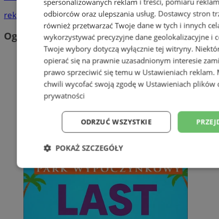
spersonalizowanych reklam i treści, pomiaru reklam i
odbiorców oraz ulepszania usług.
Dostawcy stron tr
reklama
również przetwarzać Twoje dane w tych i innych cel
Ogłoszenia
wykorzystywać precyzyjne dane geolokalizacyjne i c
Twoje wybory dotyczą wyłącznie tej witryny. Niekt
opierać się na prawnie uzasadnionym interesie zami
prawo sprzeciwić się temu w
Ustawieniach reklam
.
chwili wycofać swoją zgodę w
Ustawieniach plików 
prywatności
ODRZUĆ WSZYSTKIE
PRZEJ
POKAŻ SZCZEGÓŁY
Niezbędne
Wydajność
Targetowani
Niesklasyfikowane