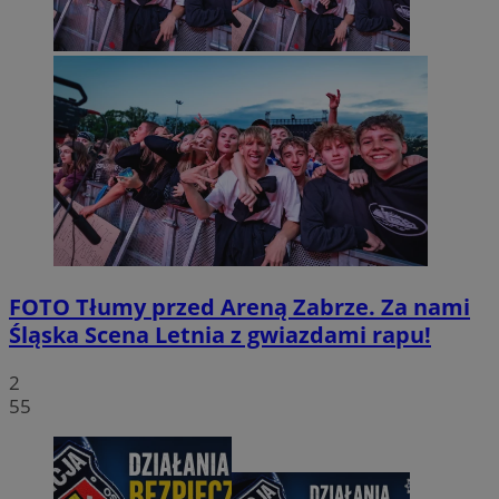
FOTO
Tłumy przed Areną Zabrze. Za nami
Śląska Scena Letnia z gwiazdami rapu!
2
55