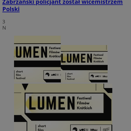
Zabrzański policjant został wicemistrzem
Polski
3
N