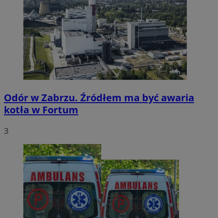
Odór w Zabrzu. Źródłem ma być awaria
kotła w Fortum
3