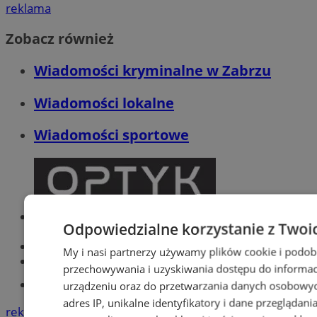
reklama
Zobacz również
Wiadomości kryminalne w Zabrzu
Wiadomości lokalne
Wiadomości sportowe
Optyk, okulista
Odpowiedzialne korzystanie z Twoi
Zabrze
Największy sklep z częściami online!
My i nasi partnerzy używamy plików cookie i podob
Książeczka sanepidowska
przechowywania i uzyskiwania dostępu do informac
Tworzenie stron www -Zabrze
urządzeniu oraz do przetwarzania danych osobowych
adres IP, unikalne identyfikatory i dane przeglądani
reklama