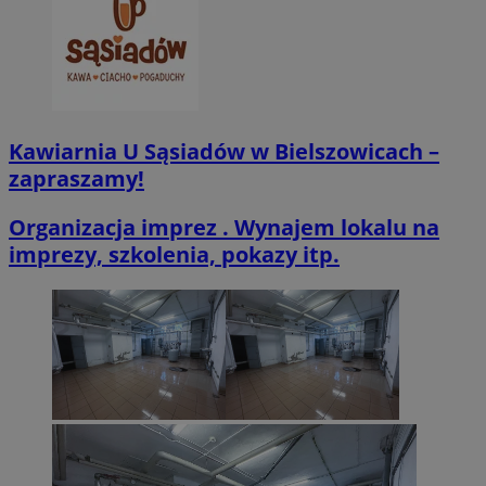
VISITOR_PRIVACY_METADATA
5 miesięcy 4
YouTube
tygodnie
.youtube.com
Kawiarnia U Sąsiadów w Bielszowicach –
zapraszamy!
Organizacja imprez . Wynajem lokalu na
imprezy, szkolenia, pokazy itp.