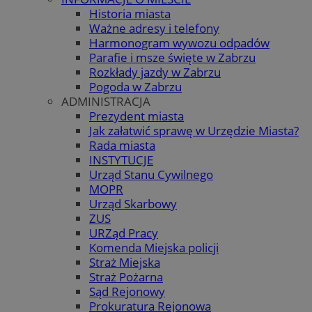
Historia miasta
Ważne adresy i telefony
Harmonogram wywozu odpadów
Parafie i msze święte w Zabrzu
Rozkłady jazdy w Zabrzu
Pogoda w Zabrzu
ADMINISTRACJA
Prezydent miasta
Jak załatwić sprawę w Urzędzie Miasta?
Rada miasta
INSTYTUCJE
Urząd Stanu Cywilnego
MOPR
Urząd Skarbowy
ZUS
URZąd Pracy
Komenda Miejska policji
Straż Miejska
Straż Pożarna
Sąd Rejonowy
Prokuratura Rejonowa