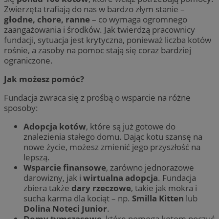
Zwierzęta trafiają do nas w bardzo złym stanie –
głodne, chore, ranne
– co wymaga ogromnego
zaangażowania i środków. Jak twierdzą pracownicy
fundacji, sytuacja jest krytyczna, ponieważ liczba kotów
rośnie, a zasoby na pomoc stają się coraz bardziej
ograniczone.
Jak możesz pomóc?
Fundacja zwraca się z prośbą o wsparcie na różne
sposoby:
Adopcja kotów
, które są już gotowe do
znalezienia stałego domu. Dając kotu szansę na
nowe życie, możesz zmienić jego przyszłość na
lepszą.
Wsparcie finansowe
, zarówno jednorazowe
darowizny, jak i
wirtualna adopcja
. Fundacja
zbiera także
dary rzeczowe
, takie jak mokra i
sucha karma dla kociąt – np.
Smilla Kitten
lub
Dolina Noteci Junior
.
Domy tymczasowe
, które pomogą kotom poczuć