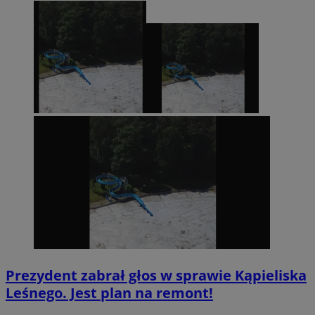
Prezydent zabrał głos w sprawie Kąpieliska
Leśnego. Jest plan na remont!