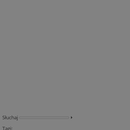
Słuchaj
⏵︎
Tagi: