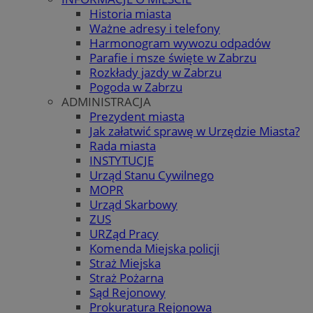
Historia miasta
Ważne adresy i telefony
Harmonogram wywozu odpadów
Parafie i msze święte w Zabrzu
Rozkłady jazdy w Zabrzu
Pogoda w Zabrzu
ADMINISTRACJA
Prezydent miasta
Jak załatwić sprawę w Urzędzie Miasta?
Rada miasta
INSTYTUCJE
Urząd Stanu Cywilnego
MOPR
Urząd Skarbowy
ZUS
URZąd Pracy
Komenda Miejska policji
Straż Miejska
Straż Pożarna
Sąd Rejonowy
Prokuratura Rejonowa