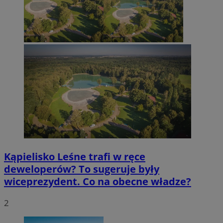
Kąpielisko Leśne trafi w ręce
deweloperów? To sugeruje były
wiceprezydent. Co na obecne władze?
2