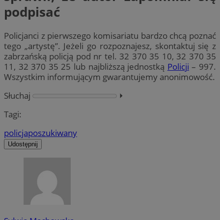
podpisać
Policjanci z pierwszego komisariatu bardzo chcą poznać
tego „artystę”. Jeżeli go rozpoznajesz, skontaktuj się z
zabrzańską policją pod nr tel. 32 370 35 10, 32 370 35
11, 32 370 35 25 lub najbliższą jednostką
Policji
– 997.
Wszystkim informującym gwarantujemy anonimowość.
Słuchaj
⏵︎
Tagi:
policja
poszukiwany
Udostępnij