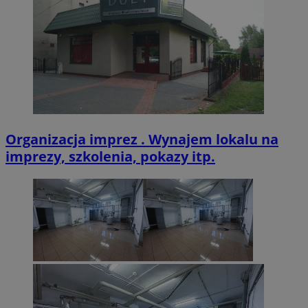
CookieScriptConsent
4 tygodnie 2 dn
CookieScript
zabrze.com.pl
Organizacja imprez . Wynajem lokalu na
imprezy, szkolenia, pokazy itp.
VISITOR_PRIVACY_METADATA
5 miesięcy 4
YouTube
tygodnie
.youtube.com