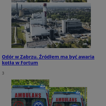
Odór w Zabrzu. Źródłem ma być awaria
kotła w Fortum
3