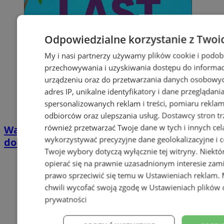
Odpowiedzialne korzystanie z Twoi
My i nasi partnerzy używamy plików cookie i podob
przechowywania i uzyskiwania dostępu do informac
urządzeniu oraz do przetwarzania danych osobowych
adres IP, unikalne identyfikatory i dane przeglądani
spersonalizowanych reklam i treści, pomiaru reklam i
odbiorców oraz ulepszania usług.
Dostawcy stron tr
również przetwarzać Twoje dane w tych i innych cel
Wakacyjny wypoczynek nad Bałtykiem w
wykorzystywać precyzyjne dane geolokalizacyjne i c
domkach Szmaragdowe Morze
Twoje wybory dotyczą wyłącznie tej witryny. Niekt
opierać się na prawnie uzasadnionym interesie zami
prawo sprzeciwić się temu w
Ustawieniach reklam
.
chwili wycofać swoją zgodę w
Ustawieniach plików 
prywatności