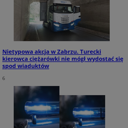
Nietypowa akcja w Zabrzu. Turecki
kierowca ciężarówki nie mógł wydostać się
spod wiaduktów
6