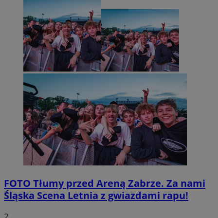
FOTO
Tłumy przed Areną Zabrze. Za nami
Śląska Scena Letnia z gwiazdami rapu!
2