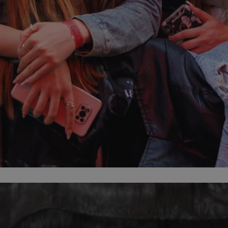
zabrze.com.pl
1 rok
Ten plik cookie przechowuje identyfik
zabrze.com.pl
1 rok
Ten plik cookie przechowuje identyfik
zabrze.com.pl
1 rok
Ten plik cookie przechowuje identyfik
29 minut 53
Ten plik cookie służy do rozróżniania
Cloudflare
sekundy
to korzystne dla strony internetowe
Inc.
umożliwia tworzenie ważnych rapor
.x.com
korzystania z jej witryny internetowe
29 minut 55
Ten plik cookie służy do rozróżniania
Cloudflare
sekund
to korzystne dla strony internetowe
Inc.
umożliwia tworzenie ważnych rapor
.twitter.com
korzystania z jej witryny internetowe
nt
4 tygodnie 2 dni
Ten plik cookie jest używany przez 
CookieScript
Script.com do zapamiętywania prefe
zabrze.com.pl
zgody użytkownika na pliki cookie. J
aby baner cookie Cookie-Script.com 
Google Privacy Policy
METADATA
5 miesięcy 4
Ten plik cookie przechowuje informa
YouTube
tygodnie
użytkownika oraz jego preferencjac
.youtube.com
prywatności podczas korzystania z wi
wybory dotyczące polityki prywatnoś
zgody, zapewniając ich przestrzegan
wizytach. Dzięki temu użytkownik 
konfigurować swoich preferencji, co
zgodność z regulacjami ochrony dan