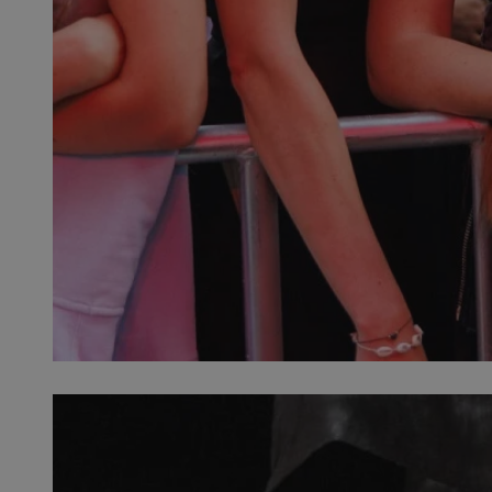
SessID
QeSessID
MvSessID
__cf_bm
__cf_bm
CookieScriptConse
VISITOR_PRIVACY_