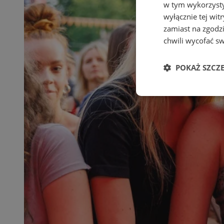
w tym wykorzysty
wyłącznie tej wi
zamiast na zgodz
chwili wycofać s
POKAŻ SZCZ
Niezbędne
Ni
Niezbędne pliki cook
zarządzanie kontem. 
Nazwa