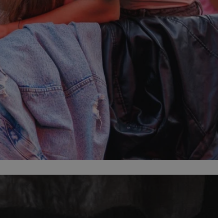
ator sesji.
ator sesji.
ator sesji.
 ludzi i botów. Jest
j, ponieważ
tów na temat
j.
 ludzi i botów. Jest
j, ponieważ
tów na temat
j.
usługę Cookie-
rencji dotyczących
est to konieczne,
działał poprawnie.
cje o zgodzie
h dotyczących
tryny. Rejestruje
ci i ustawień
ie w kolejnych
nie musi ponownie
 zwiększa wygodę i
ych.