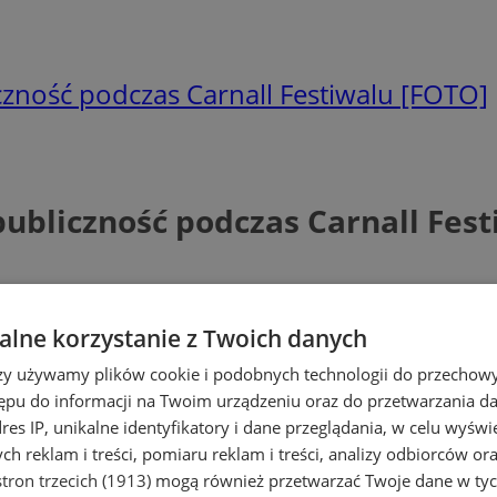
iczność podczas Carnall Festiwalu [FOTO]
publiczność podczas Carnall Fes
lne korzystanie z Twoich danych
rzy używamy plików cookie i podobnych technologii do przechow
ępu do informacji na Twoim urządzeniu oraz do przetwarzania 
dres IP, unikalne identyfikatory i dane przeglądania, w celu wyświ
h reklam i treści, pomiaru reklam i treści, analizy odbiorców or
tron trzecich (1913)
mogą również przetwarzać Twoje dane w tych