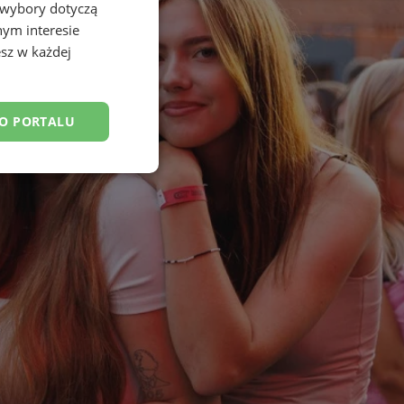
 wybory dotyczą
nym interesie
sz w każdej
DO PORTALU
esklasyfikowane
ane
owanie użytkownika i
j.