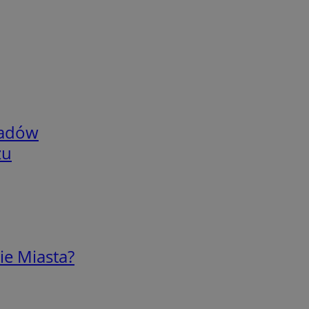
adów
zu
ie Miasta?