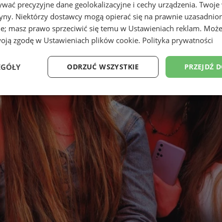
wać precyzyjne dane geolokalizacyjne i cechy urządzenia. Twoje
tryny. Niektórzy dostawcy mogą opierać się na prawnie uzasadnio
ie; masz prawo sprzeciwić się temu w
Ustawieniach reklam
. Może
woją zgodę w
Ustawieniach plików cookie
.
Polityka prywatności
EGÓŁY
ODRZUĆ WSZYSTKIE
PRZEJDŹ 
Wydajność
Targetowanie
Funkcjonalność
Ni
ezbędne
Wydajność
Targetowanie
Funkcjonalność
Niesklasyfikow
ie umożliwiają korzystanie z podstawowych funkcji strony internetowej, takich jak log
Bez niezbędnych plików cookie nie można prawidłowo korzystać ze strony internetowe
Provider
/
Okres
Opis
Domena
przechowywania