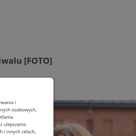
tiwalu [FOTO]
ywania i
danych osobowych,
etlania
az ulepszania
 i innych celach,