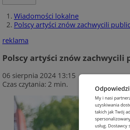
Wiadomości lokalne
Polscy artyści znów zachwycili publ
reklama
Polscy artyści znów zachwycili 
06 sierpnia 2024 13:15
Czas czytania: 2 min.
Odpowiedzia
My i nasi partne
uzyskiwania dost
takich jak Twój a
spersonalizowanyc
usług.
Dostawcy s