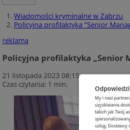
Wiadomości kryminalne w Zabrzu
Policyjna profilaktyka "Senior Man
reklama
Policyjna profilaktyka „Senior
21 listopada 2023 08:15
Czas czytania: 1 min.
Odpowiedzia
My i nasi partne
uzyskiwania dost
takich jak Twój a
spersonalizowanyc
usług.
Dostawcy s