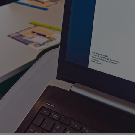
zabrze.com.pl
1 rok
Ten plik cookie przechowuje identyfik
zabrze.com.pl
1 rok
Ten plik cookie przechowuje identyfik
zabrze.com.pl
1 rok
Ten plik cookie przechowuje identyfik
29 minut 53
Ten plik cookie służy do rozróżniania
Cloudflare
sekundy
to korzystne dla strony internetowe
Inc.
umożliwia tworzenie ważnych rapor
.x.com
korzystania z jej witryny internetowe
29 minut 55
Ten plik cookie służy do rozróżniania
Cloudflare
sekund
to korzystne dla strony internetowe
Inc.
umożliwia tworzenie ważnych rapor
.twitter.com
korzystania z jej witryny internetowe
nt
4 tygodnie 2 dni
Ten plik cookie jest używany przez 
CookieScript
Script.com do zapamiętywania prefe
zabrze.com.pl
zgody użytkownika na pliki cookie. J
aby baner cookie Cookie-Script.com 
Google Privacy Policy
METADATA
5 miesięcy 4
Ten plik cookie przechowuje informa
YouTube
tygodnie
użytkownika oraz jego preferencjac
.youtube.com
prywatności podczas korzystania z wi
wybory dotyczące polityki prywatnoś
zgody, zapewniając ich przestrzegan
wizytach. Dzięki temu użytkownik 
konfigurować swoich preferencji, co
zgodność z regulacjami ochrony dan