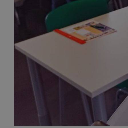
SessID
QeSessID
MvSessID
__cf_bm
__cf_bm
CookieScriptConse
VISITOR_PRIVACY_