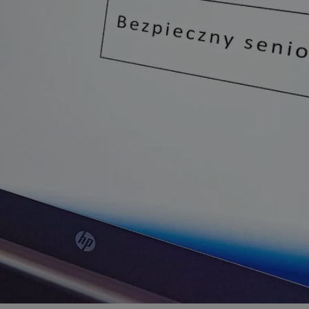
ator sesji.
ator sesji.
ator sesji.
 ludzi i botów. Jest
j, ponieważ
tów na temat
j.
 ludzi i botów. Jest
j, ponieważ
tów na temat
j.
usługę Cookie-
rencji dotyczących
est to konieczne,
działał poprawnie.
cje o zgodzie
h dotyczących
tryny. Rejestruje
ci i ustawień
ie w kolejnych
nie musi ponownie
 zwiększa wygodę i
ych.