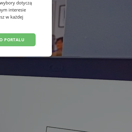
 wybory dotyczą
nym interesie
sz w każdej
DO PORTALU
esklasyfikowane
ane
owanie użytkownika i
j.