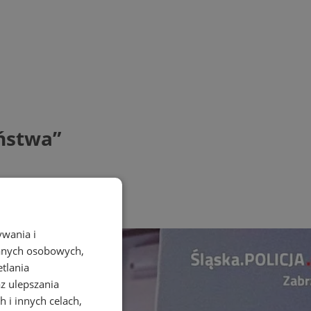
eństwa”
ywania i
danych osobowych,
etlania
az ulepszania
 i innych celach,