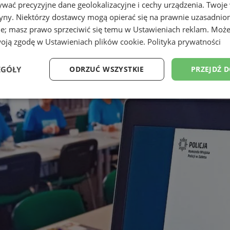
wać precyzyjne dane geolokalizacyjne i cechy urządzenia. Twoje
tryny. Niektórzy dostawcy mogą opierać się na prawnie uzasadnio
ie; masz prawo sprzeciwić się temu w
Ustawieniach reklam
. Może
woją zgodę w
Ustawieniach plików cookie
.
Polityka prywatności
EGÓŁY
ODRZUĆ WSZYSTKIE
PRZEJDŹ 
Wydajność
Targetowanie
Funkcjonalność
Ni
ezbędne
Wydajność
Targetowanie
Funkcjonalność
Niesklasyfikow
ie umożliwiają korzystanie z podstawowych funkcji strony internetowej, takich jak log
Bez niezbędnych plików cookie nie można prawidłowo korzystać ze strony internetowe
Provider
/
Okres
Opis
Domena
przechowywania