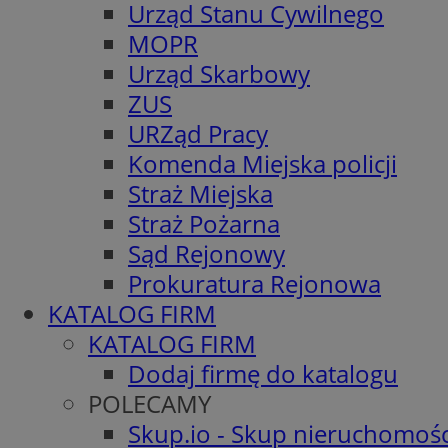
Urząd Stanu Cywilnego
MOPR
Urząd Skarbowy
ZUS
URZąd Pracy
Komenda Miejska policji
Straż Miejska
Straż Pożarna
Sąd Rejonowy
Prokuratura Rejonowa
KATALOG FIRM
KATALOG FIRM
Dodaj firmę do katalogu
POLECAMY
Skup.io - Skup nieruchomośc