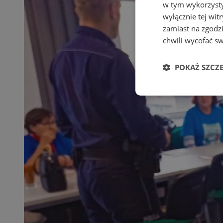
w tym wykorzysty
wyłącznie tej wi
zamiast na zgodz
chwili wycofać s
POKAŻ SZCZ
Niezbędne
Ni
Niezbędne pliki cook
zarządzanie kontem. 
Nazwa