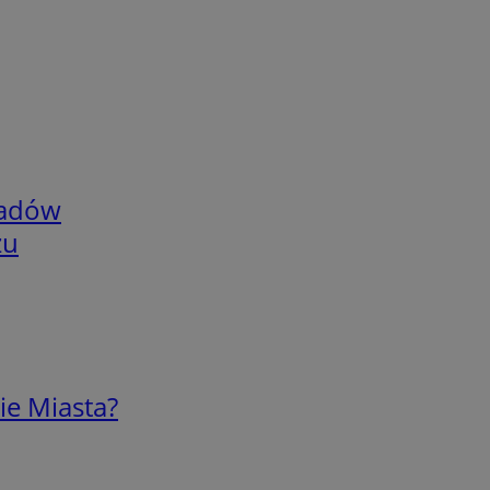
adów
zu
ie Miasta?