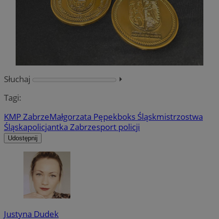
Słuchaj
⏵︎
Tagi:
KMP Zabrze
Małgorzata Pępek
boks Śląsk
mistrzostwa
Śląska
policjantka Zabrze
sport policji
Udostępnij
Justyna Dudek