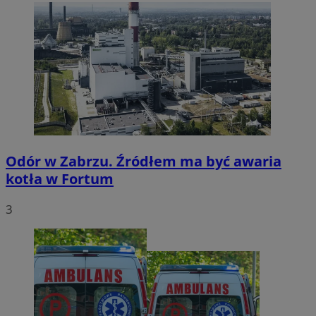
Odór w Zabrzu. Źródłem ma być awaria
kotła w Fortum
3