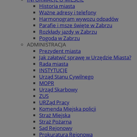
Historia miasta
Ważne adresy i telefony
Harmonogram wywozu odpadów
Parafie i msze święte w Zabrzu
Rozkłady jazdy w Zabrzu
Pogoda w Zabrzu
ADMINISTRACJA
Prezydent miasta
Jak załatwić sprawę w Urzędzie Miasta?
Rada miasta
INSTYTUCJE
Urząd Stanu Cywilnego
MOPR
Urząd Skarbowy
ZUS
URZąd Pracy
Komenda Miejska policji
Straż Miejska
Straż Pożarna
Sąd Rejonowy
Prokuratura Rejonowa