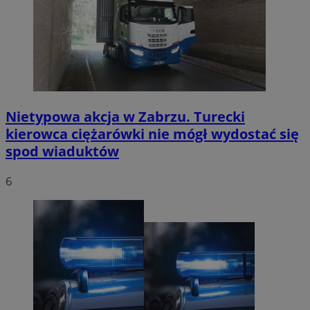
Nietypowa akcja w Zabrzu. Turecki
kierowca ciężarówki nie mógł wydostać się
spod wiaduktów
6