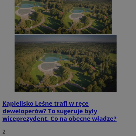
Kąpielisko Leśne trafi w ręce
deweloperów? To sugeruje były
wiceprezydent. Co na obecne władze?
2