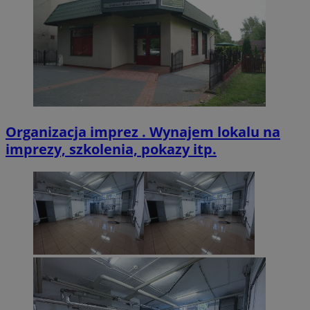
VISITOR_PRIVACY_METADATA
5 miesięcy 4
YouTube
tygodnie
.youtube.com
Organizacja imprez . Wynajem lokalu na
imprezy, szkolenia, pokazy itp.