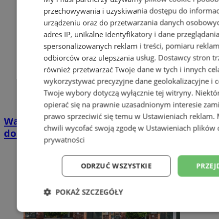
przechowywania i uzyskiwania dostępu do informac
urządzeniu oraz do przetwarzania danych osobowych
adres IP, unikalne identyfikatory i dane przeglądani
spersonalizowanych reklam i treści, pomiaru reklam i
odbiorców oraz ulepszania usług.
Dostawcy stron tr
również przetwarzać Twoje dane w tych i innych cel
wykorzystywać precyzyjne dane geolokalizacyjne i c
Twoje wybory dotyczą wyłącznie tej witryny. Niekt
opierać się na prawnie uzasadnionym interesie zami
prawo sprzeciwić się temu w
Ustawieniach reklam
.
Wakacyjny wypoczynek nad Bałtykiem w
chwili wycofać swoją zgodę w
Ustawieniach plików 
domkach Szmaragdowe Morze
prywatności
ODRZUĆ WSZYSTKIE
PRZEJ
POKAŻ SZCZEGÓŁY
Niezbędne
Wydajność
Targetowani