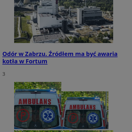
Odór w Zabrzu. Źródłem ma być awaria
kotła w Fortum
3