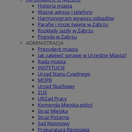
Historia miasta
Ważne adresy i telefony
Harmonogram wywozu odpadów
Parafie i msze święte w Zabrzu
Rozkłady jazdy w Zabrzu
Pogoda w Zabrzu
ADMINISTRACJA
Prezydent miasta
Jak załatwić sprawę w Urzędzie Miasta?
Rada miasta
INSTYTUCJE
Urząd Stanu Cywilnego
MOPR
Urząd Skarbowy
ZUS
URZąd Pracy
Komenda Miejska policji
Straż Miejska
Straż Pożarna
Sąd Rejonowy
Prokuratura Rejonowa