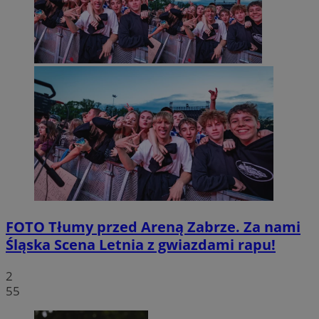
FOTO
Tłumy przed Areną Zabrze. Za nami
Śląska Scena Letnia z gwiazdami rapu!
2
55