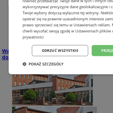
również przetwarzać Twoje dane w tych i innych cel
wykorzystywać precyzyjne dane geolokalizacyjne i c
Twoje wybory dotyczą wyłącznie tej witryny. Niekt
opierać się na prawnie uzasadnionym interesie zami
prawo sprzeciwić się temu w
Ustawieniach reklam
.
chwili wycofać swoją zgodę w
Ustawieniach plików 
prywatności
Wakacyjny wypoczynek nad Bałtykiem w
ODRZUĆ WSZYSTKIE
PRZEJ
domkach Szmaragdowe Morze
POKAŻ SZCZEGÓŁY
Niezbędne
Wydajność
Targetowani
Niesklasyfikowane