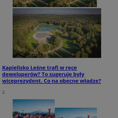
Kąpielisko Leśne trafi w ręce
deweloperów? To sugeruje były
wiceprezydent. Co na obecne władze?
2