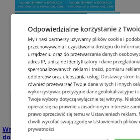
Odpowiedzialne korzystanie z Twoi
My i nasi partnerzy używamy plików cookie i podob
przechowywania i uzyskiwania dostępu do informac
urządzeniu oraz do przetwarzania danych osobowych
adres IP, unikalne identyfikatory i dane przeglądani
spersonalizowanych reklam i treści, pomiaru reklam i
odbiorców oraz ulepszania usług.
Dostawcy stron tr
również przetwarzać Twoje dane w tych i innych cel
wykorzystywać precyzyjne dane geolokalizacyjne i c
Twoje wybory dotyczą wyłącznie tej witryny. Niekt
opierać się na prawnie uzasadnionym interesie zami
prawo sprzeciwić się temu w
Ustawieniach reklam
.
chwili wycofać swoją zgodę w
Ustawieniach plików 
Wakacyjny wypoczynek nad Bałtykiem w
prywatności
domkach Szmaragdowe Morze