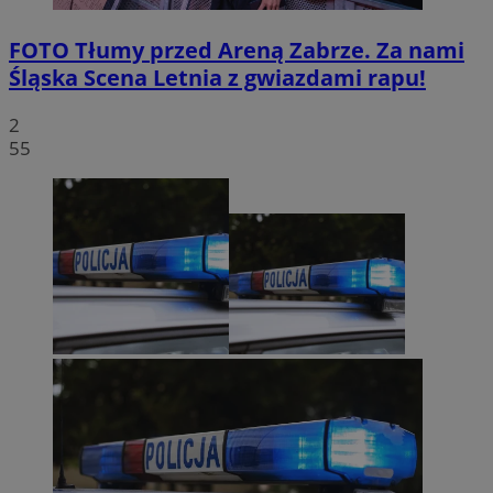
FOTO
Tłumy przed Areną Zabrze. Za nami
Śląska Scena Letnia z gwiazdami rapu!
2
55