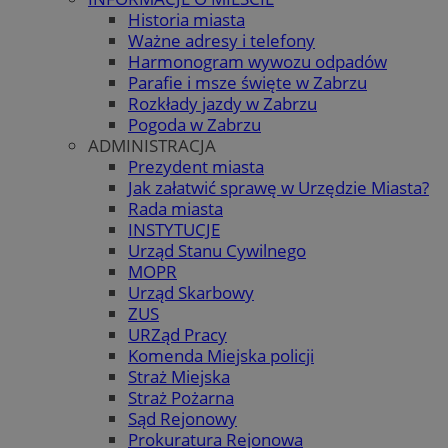
Historia miasta
Ważne adresy i telefony
Harmonogram wywozu odpadów
Parafie i msze święte w Zabrzu
Rozkłady jazdy w Zabrzu
Pogoda w Zabrzu
ADMINISTRACJA
Prezydent miasta
Jak załatwić sprawę w Urzędzie Miasta?
Rada miasta
INSTYTUCJE
Urząd Stanu Cywilnego
MOPR
Urząd Skarbowy
ZUS
URZąd Pracy
Komenda Miejska policji
Straż Miejska
Straż Pożarna
Sąd Rejonowy
Prokuratura Rejonowa