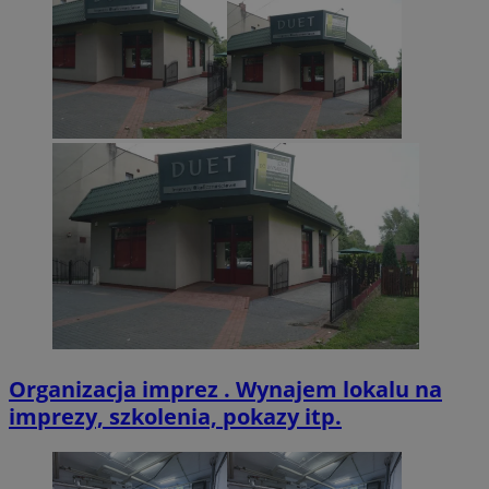
CookieScriptConsent
4 tygodnie 2 dn
CookieScript
zabrze.com.pl
VISITOR_PRIVACY_METADATA
5 miesięcy 4
YouTube
tygodnie
.youtube.com
Organizacja imprez . Wynajem lokalu na
imprezy, szkolenia, pokazy itp.