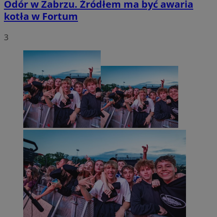
Odór w Zabrzu. Źródłem ma być awaria
kotła w Fortum
3