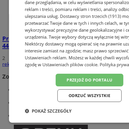
dane przeglądania, w celu wyświetlania spersonali
reklam i treści, pomiaru reklam i treści, analizy odb
ulepszania usług.
Dostawcy stron trzecich (1913)
mog
przetwarzać Twoje dane w tych i innych celach, w t
wykorzystywać precyzyjne dane geolokalizacyjne i c
urządzenia. Twoje wybory dotyczą wyłącznie tej witr
Prowadził BMW mimo sądowego zakazu.
Niektórzy dostawcy mogą opierać się na prawnie u
44-latek zatrzymany na DTŚ
interesie zamiast na zgodzie; masz prawo sprzeciwić
2
Ustawieniach reklam
. Możesz w każdej chwili wycof
reklama
zgodę w
Ustawieniach plików cookie
.
Polityka prywa
Zobacz również
PRZEJDŹ DO PORTALU
Wiadomości kryminalne w Zabrzu
ODRZUĆ WSZYSTKIE
Wiadomości lokalne
POKAŻ SZCZEGÓŁY
Wiadomości sportowe
Niezbędne
Wydajność
Targetowanie
Funkc