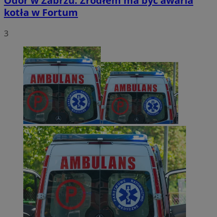
Odór w Zabrzu. Źródłem ma być awaria
kotła w Fortum
3