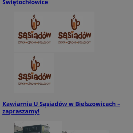
Świętochłowice
VISITOR_PRIVACY_METADATA
5 miesięcy 4
YouTube
tygodnie
.youtube.com
Kawiarnia U Sąsiadów w Bielszowicach –
zapraszamy!