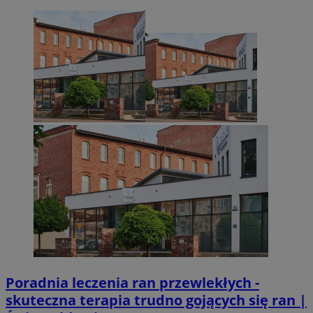
CookieScriptConsent
4 tygodnie 2 dni
CookieScript
zabrze.com.pl
Poradnia leczenia ran przewlekłych -
skuteczna terapia trudno gojących się ran |