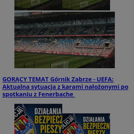
GORĄCY TEMAT
Górnik Zabrze - UEFA:
Aktualna sytuacja z karami nałożonymi po
spotkaniu z Fenerbache