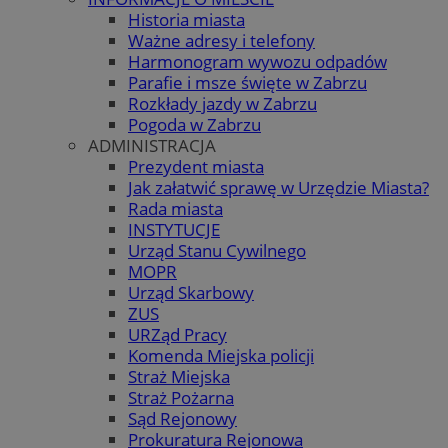
Historia miasta
Ważne adresy i telefony
Harmonogram wywozu odpadów
Parafie i msze święte w Zabrzu
Rozkłady jazdy w Zabrzu
Pogoda w Zabrzu
ADMINISTRACJA
Prezydent miasta
Jak załatwić sprawę w Urzędzie Miasta?
Rada miasta
INSTYTUCJE
Urząd Stanu Cywilnego
MOPR
Urząd Skarbowy
ZUS
URZąd Pracy
Komenda Miejska policji
Straż Miejska
Straż Pożarna
Sąd Rejonowy
Prokuratura Rejonowa