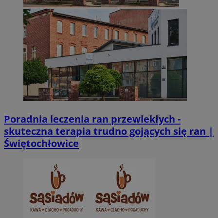
sekund
Inc.
.twitter.com
Poradnia leczenia ran przewlekłych -
CookieScriptConsent
4 tygodnie 2 dni
CookieScript
zabrze.com.pl
skuteczna terapia trudno gojących się ran |
Świętochłowice