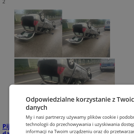
2
Odpowiedzialne korzystanie z Twoi
danych
My i nasi partnerzy używamy plików cookie i podob
technologii do przechowywania i uzyskiwania dostę
Pijana 32-latka z zakazem prowadzenia
informacji na Twoim urządzeniu oraz do przetwarza
dachowała na DK 88 w Zabrzu