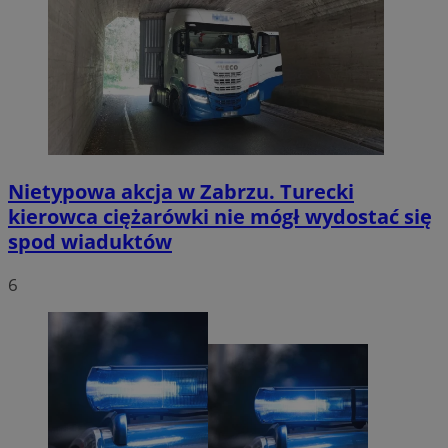
Nietypowa akcja w Zabrzu. Turecki
kierowca ciężarówki nie mógł wydostać się
spod wiaduktów
6