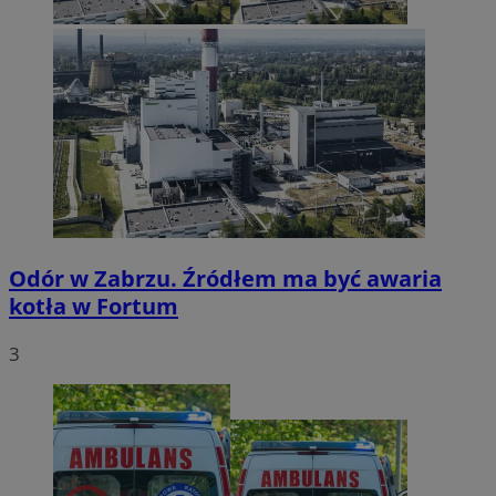
Odór w Zabrzu. Źródłem ma być awaria
kotła w Fortum
3