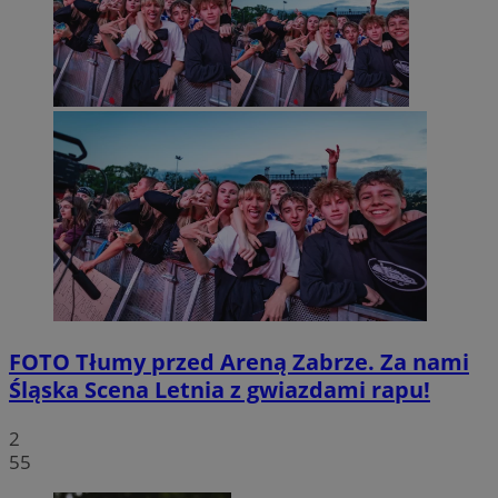
FOTO
Tłumy przed Areną Zabrze. Za nami
Śląska Scena Letnia z gwiazdami rapu!
2
55