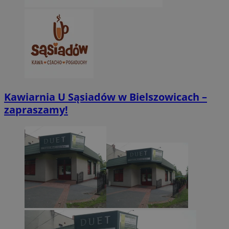
VISITOR_PRIVACY_METADATA
5 miesięcy 4
YouTube
tygodnie
.youtube.com
Kawiarnia U Sąsiadów w Bielszowicach –
zapraszamy!