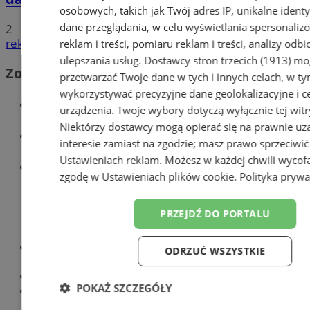
osobowych, takich jak Twój adres IP, unikalne identyf
dane przeglądania, w celu wyświetlania spersonali
2
reklama
reklam i treści, pomiaru reklam i treści, analizy odb
ulepszania usług.
Dostawcy stron trzecich (1913)
mog
Zobacz również
przetwarzać Twoje dane w tych i innych celach, w t
wykorzystywać precyzyjne dane geolokalizacyjne i c
Wiadomości kryminalne w Zabrzu
urządzenia. Twoje wybory dotyczą wyłącznie tej witr
Niektórzy dostawcy mogą opierać się na prawnie u
Wiadomości lokalne
interesie zamiast na zgodzie; masz prawo sprzeciwić
Ustawieniach reklam
. Możesz w każdej chwili wycof
Wiadomości sportowe
zgodę w
Ustawieniach plików cookie
.
Polityka prywa
PRZEJDŹ DO PORTALU
Optyk, okulista
ODRZUĆ WSZYSTKIE
Zabrze
Największy sklep z częściami online!
POKAŻ SZCZEGÓŁY
Książeczka sanepidowska