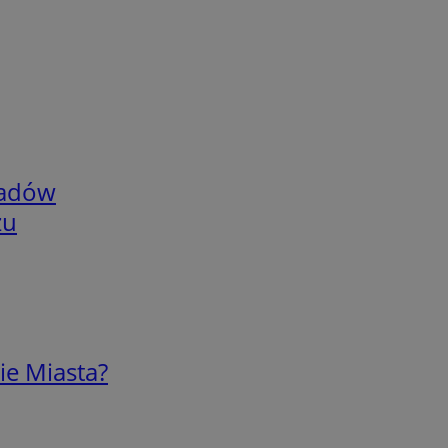
adów
zu
ie Miasta?