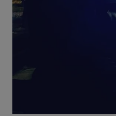
SessID
QeSessID
MvSessID
__cf_bm
__cf_bm
CookieScriptConse
VISITOR_PRIVACY_