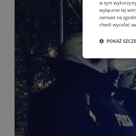
w tym wykorzysty
wyłącznie tej wi
zamiast na zgodz
chwili wycofać s
POKAŻ SZCZ
Niezbędne
Ni
Niezbędne pliki cook
zarządzanie kontem. 
Nazwa