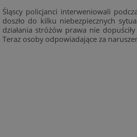
Nazwa
Śląscy policjanci interweniowali pod
Nazwa
ustat_xq6z219uw9
doszło do kilku niebezpiecznych syt
Nazwa
__Secure-YNID
_clck
działania stróżów prawa nie dopuścił
__gads
Teraz osoby odpowiadające za naruszen
FCCDCF
MUID
__eoi
ANONCHK
_clsk
test_cookie
_ga_NBM6HFESG6
_fbp
OAID
MR