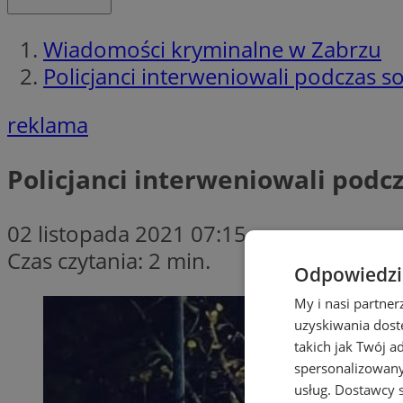
Wiadomości kryminalne w Zabrzu
Policjanci interweniowali podczas 
reklama
Policjanci interweniowali podc
02 listopada 2021 07:15
Czas czytania: 2 min.
Odpowiedzia
My i nasi partne
uzyskiwania dost
takich jak Twój a
spersonalizowanyc
usług.
Dostawcy s