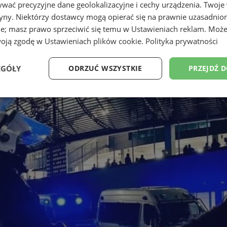
wać precyzyjne dane geolokalizacyjne i cechy urządzenia. Twoje
tryny. Niektórzy dostawcy mogą opierać się na prawnie uzasadnio
ie; masz prawo sprzeciwić się temu w
Ustawieniach reklam
. Może
woją zgodę w
Ustawieniach plików cookie
.
Polityka prywatności
EGÓŁY
ODRZUĆ WSZYSTKIE
PRZEJDŹ 
Wydajność
Targetowanie
Funkcjonalność
Ni
ezbędne
Wydajność
Targetowanie
Funkcjonalność
Niesklasyfikow
ie umożliwiają korzystanie z podstawowych funkcji strony internetowej, takich jak log
Bez niezbędnych plików cookie nie można prawidłowo korzystać ze strony internetowe
Provider
/
Okres
Opis
Domena
przechowywania