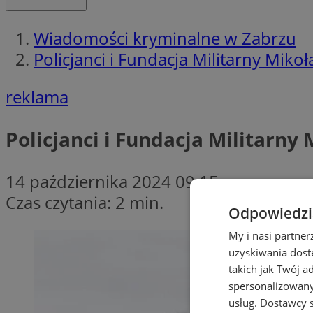
Wiadomości kryminalne w Zabrzu
Policjanci i Fundacja Militarny Mikoł
reklama
Policjanci i Fundacja Militarny
14 października 2024 09:15
Czas czytania: 2 min.
Odpowiedzia
My i nasi partne
uzyskiwania dost
takich jak Twój a
spersonalizowanyc
usług.
Dostawcy s