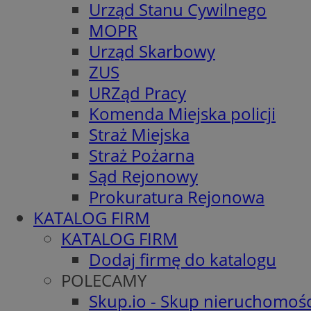
Urząd Stanu Cywilnego
MOPR
Urząd Skarbowy
ZUS
URZąd Pracy
Komenda Miejska policji
Straż Miejska
Straż Pożarna
Sąd Rejonowy
Prokuratura Rejonowa
KATALOG FIRM
KATALOG FIRM
Dodaj firmę do katalogu
POLECAMY
Skup.io - Skup nieruchomośc