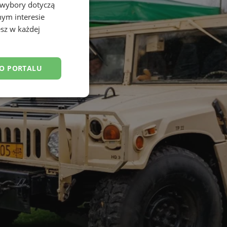
 wybory dotyczą
nym interesie
sz w każdej
DO PORTALU
esklasyfikowane
ane
owanie użytkownika i
j.