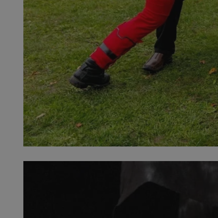
SessID
QeSessID
MvSessID
__cf_bm
__cf_bm
CookieScriptConse
VISITOR_PRIVACY_