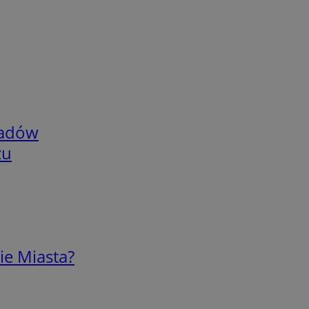
adów
zu
ie Miasta?