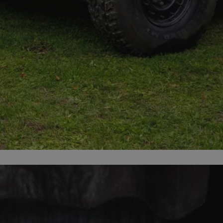
ator sesji.
ator sesji.
ator sesji.
 ludzi i botów. Jest
j, ponieważ
tów na temat
j.
 ludzi i botów. Jest
j, ponieważ
tów na temat
j.
usługę Cookie-
rencji dotyczących
est to konieczne,
działał poprawnie.
cje o zgodzie
h dotyczących
tryny. Rejestruje
ci i ustawień
ie w kolejnych
nie musi ponownie
 zwiększa wygodę i
ych.