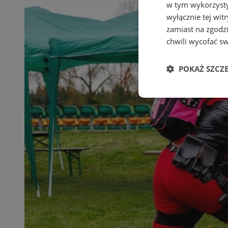
w tym wykorzysty
wyłącznie tej wi
zamiast na zgodz
chwili wycofać s
POKAŻ SZCZ
Niezbędne
Ni
Niezbędne pliki cook
zarządzanie kontem. 
Nazwa