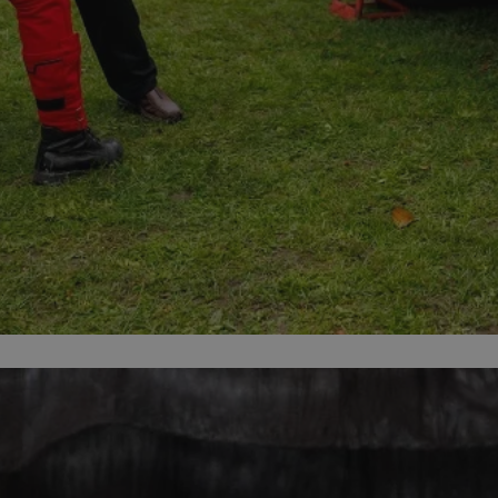
zabrze.com.pl
1 rok
Ten plik cookie przechowuje identyfik
zabrze.com.pl
1 rok
Ten plik cookie przechowuje identyfik
zabrze.com.pl
1 rok
Ten plik cookie przechowuje identyfik
29 minut 53
Ten plik cookie służy do rozróżniania
Cloudflare
sekundy
to korzystne dla strony internetowe
Inc.
umożliwia tworzenie ważnych rapor
.x.com
korzystania z jej witryny internetowe
29 minut 55
Ten plik cookie służy do rozróżniania
Cloudflare
sekund
to korzystne dla strony internetowe
Inc.
umożliwia tworzenie ważnych rapor
.twitter.com
korzystania z jej witryny internetowe
nt
4 tygodnie 2 dni
Ten plik cookie jest używany przez 
CookieScript
Script.com do zapamiętywania prefe
zabrze.com.pl
zgody użytkownika na pliki cookie. J
aby baner cookie Cookie-Script.com 
Google Privacy Policy
METADATA
5 miesięcy 4
Ten plik cookie przechowuje informa
YouTube
tygodnie
użytkownika oraz jego preferencjac
.youtube.com
prywatności podczas korzystania z wi
wybory dotyczące polityki prywatnoś
zgody, zapewniając ich przestrzegan
wizytach. Dzięki temu użytkownik 
konfigurować swoich preferencji, co
zgodność z regulacjami ochrony dan