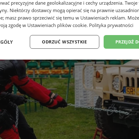
wać precyzyjne dane geolokalizacyjne i cechy urządzenia. Twoje
tryny. Niektórzy dostawcy mogą opierać się na prawnie uzasadnio
ie; masz prawo sprzeciwić się temu w
Ustawieniach reklam
. Może
woją zgodę w
Ustawieniach plików cookie
.
Polityka prywatności
EGÓŁY
ODRZUĆ WSZYSTKIE
PRZEJDŹ 
Wydajność
Targetowanie
Funkcjonalność
Ni
ezbędne
Wydajność
Targetowanie
Funkcjonalność
Niesklasyfikow
ie umożliwiają korzystanie z podstawowych funkcji strony internetowej, takich jak log
Bez niezbędnych plików cookie nie można prawidłowo korzystać ze strony internetowe
Provider
/
Okres
Opis
Domena
przechowywania