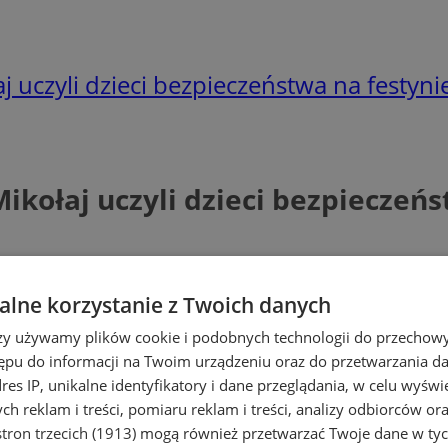
aj uczyli dzieci bezpieczeństwa na festyn
 Mikołaj uczyli dzieci bezpieczeń
lne korzystanie z Twoich danych
rzy używamy plików cookie i podobnych technologii do przechow
ępu do informacji na Twoim urządzeniu oraz do przetwarzania 
dres IP, unikalne identyfikatory i dane przeglądania, w celu wyświ
h reklam i treści, pomiaru reklam i treści, analizy odbiorców or
tron trzecich (1913)
mogą również przetwarzać Twoje dane w tych