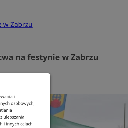
ie w Zabrzu
stwa na festynie w Zabrzu
ywania i
danych osobowych,
etlania
az ulepszania
 i innych celach,