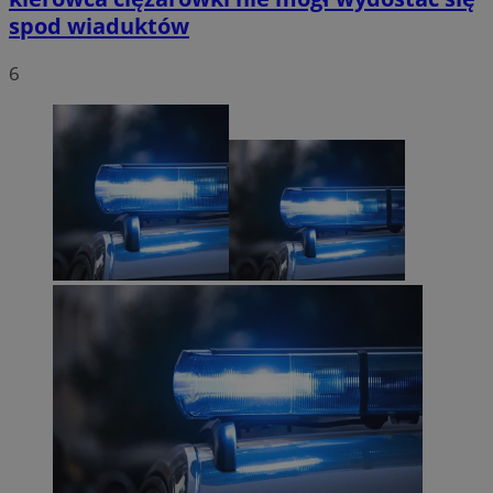
spod wiaduktów
6