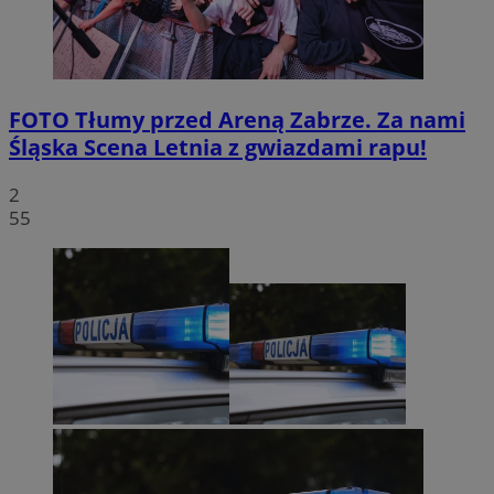
FOTO
Tłumy przed Areną Zabrze. Za nami
Śląska Scena Letnia z gwiazdami rapu!
2
55