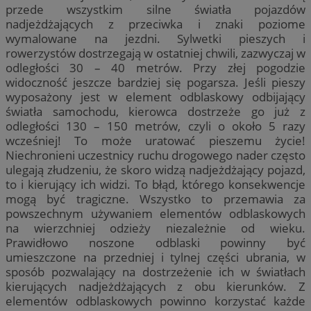
przede wszystkim silne światła pojazdów
nadjeżdżających z przeciwka i znaki poziome
wymalowane na jezdni. Sylwetki pieszych i
rowerzystów dostrzegają w ostatniej chwili, zazwyczaj w
odległości 30 – 40 metrów. Przy złej pogodzie
widoczność jeszcze bardziej się pogarsza. Jeśli pieszy
wyposażony jest w element odblaskowy odbijający
światła samochodu, kierowca dostrzeże go już z
odległości 130 – 150 metrów, czyli o około 5 razy
wcześniej! To może uratować pieszemu życie!
Niechronieni uczestnicy ruchu drogowego nader często
ulegają złudzeniu, że skoro widzą nadjeżdżający pojazd,
to i kierujący ich widzi. To błąd, którego konsekwencje
mogą być tragiczne. Wszystko to przemawia za
powszechnym używaniem elementów odblaskowych
na wierzchniej odzieży niezależnie od wieku.
Prawidłowo noszone odblaski powinny być
umieszczone na przedniej i tylnej części ubrania, w
sposób pozwalający na dostrzeżenie ich w światłach
kierujących nadjeżdżających z obu kierunków. Z
elementów odblaskowych powinno korzystać każde