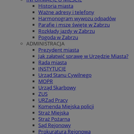
Historia miasta
Ważne adresy i telefony
Harmonogram wywozu odpadów
Parafie i msze święte w Zabrzu
Rozkłady jazdy w Zabrzu
Pogoda w Zabrzu
ADMINISTRACJA
Prezydent miasta
Jak załatwić sprawę w Urzędzie Miasta?
Rada miasta
INSTYTUCJE
Urząd Stanu Cywilnego
MOPR
Urząd Skarbowy
ZUS
URZąd Pracy
Komenda Miejska policji
Straż Miejska
Straż Pożarna
Sąd Rejonowy
Prokuratura Rejonowa