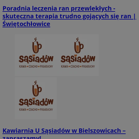
Poradnia leczenia ran przewlekłych -
skuteczna terapia trudno gojących się ran |
VISITOR_PRIVACY_METADATA
5 miesięcy 4
YouTube
Świętochłowice
tygodnie
.youtube.com
Kawiarnia U Sąsiadów w Bielszowicach –
zapraszamy!