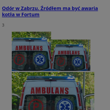
Odór w Zabrzu. Źródłem ma być awaria
kotła w Fortum
3