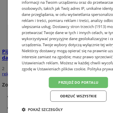
informacji na Twoim urządzeniu oraz do przetwarza
osobowych, takich jak Twój adres IP, unikalne identyf
dane przeglądania, w celu wyświetlania spersonali
reklam i treści, pomiaru reklam i treści, analizy odb
ulepszania usług.
Dostawcy stron trzecich (1913)
mog
przetwarzać Twoje dane w tych i innych celach, w t
wykorzystywać precyzyjne dane geolokalizacyjne i c
urządzenia. Twoje wybory dotyczą wyłącznie tej witr
Pijana 32-latka z zakazem prowadzenia
Niektórzy dostawcy mogą opierać się na prawnie u
interesie zamiast na zgodzie; masz prawo sprzeciwić
dachowała na DK 88 w Zabrzu
Ustawieniach reklam
. Możesz w każdej chwili wycof
2
zgodę w
Ustawieniach plików cookie
.
Polityka prywa
reklama
PRZEJDŹ DO PORTALU
Zobacz również
Wiadomości kryminalne w Zabrzu
ODRZUĆ WSZYSTKIE
Wiadomości lokalne
POKAŻ SZCZEGÓŁY