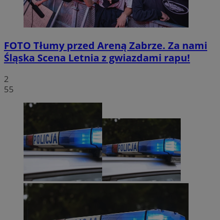
FOTO
Tłumy przed Areną Zabrze. Za nami
Śląska Scena Letnia z gwiazdami rapu!
2
55