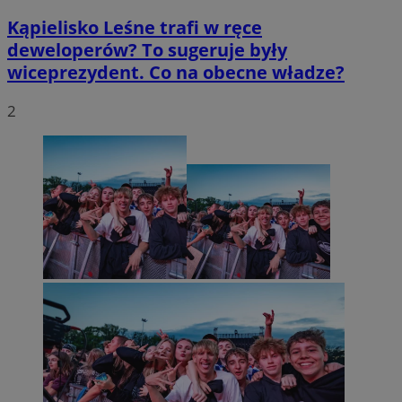
Kąpielisko Leśne trafi w ręce
deweloperów? To sugeruje były
wiceprezydent. Co na obecne władze?
2