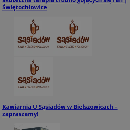
Świętochłowice
Niezbędne pliki cookie umożliwiają korzystanie z podstawowych fun
takich jak logowanie użytkownika i zarządzanie kontem. Bez niezb
można prawidłowo korzystać ze strony internetowej.
Provider
/
Okres
Nazwa
Domena
przechowywani
SessID
zabrze.com.pl
1 rok
QeSessID
zabrze.com.pl
1 rok
MvSessID
zabrze.com.pl
1 rok
__cf_bm
29 minut 53
Cloudflare
sekundy
Inc.
.x.com
Kawiarnia U Sąsiadów w Bielszowicach –
zapraszamy!