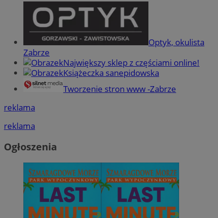
Optyk, okulista
Zabrze
Największy sklep z częściami online!
Książeczka sanepidowska
Tworzenie stron www -Zabrze
reklama
reklama
Ogłoszenia