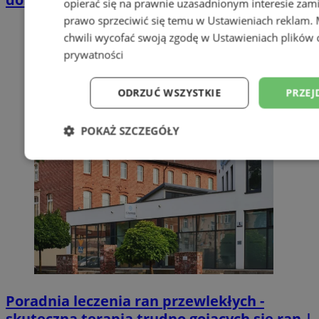
opierać się na prawnie uzasadnionym interesie zami
prawo sprzeciwić się temu w
Ustawieniach reklam
.
chwili wycofać swoją zgodę w
Ustawieniach plików 
prywatności
ODRZUĆ WSZYSTKIE
PRZEJ
POKAŻ SZCZEGÓŁY
Niezbędne
Wydajność
Targetowani
Niesklasyfikowane
Poradnia leczenia ran przewlekłych -
skuteczna terapia trudno gojących się ran |
Niezbędne
Wydajność
Targetowanie
Funkcjonalno