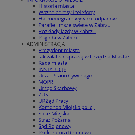
Historia miasta
Ważne adresy i telefony
Harmonogram wywozu odpadów
Parafie i msze święte w Zabrzu
Rozkłady jazdy w Zabrzu
Pogoda w Zabrzu
ADMINISTRACJA
Prezydent miasta
Jak załatwić sprawę w Urzędzie Miasta?
Rada miasta
INSTYTUCJE
Urząd Stanu Cywilnego
MOPR
Urząd Skarbowy
ZUS
URZąd Pracy
Komenda Miejska policji
Straż Miejska
Straż Pożarna
Sąd Rejonowy
Prokuratura Rejonowa