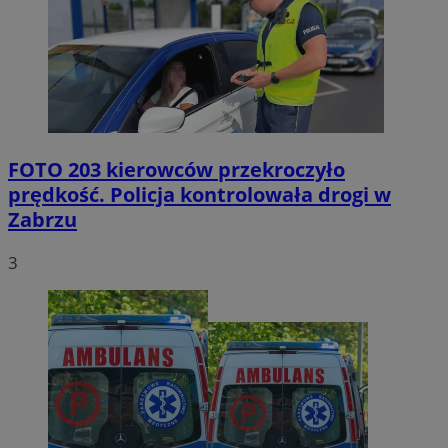
FOTO
203 kierowców przekroczyło
prędkość. Policja kontrolowała drogi w
Zabrzu
3