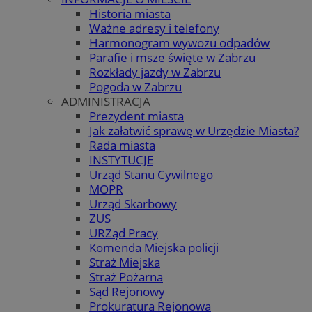
Historia miasta
Ważne adresy i telefony
Harmonogram wywozu odpadów
Parafie i msze święte w Zabrzu
Rozkłady jazdy w Zabrzu
Pogoda w Zabrzu
ADMINISTRACJA
Prezydent miasta
Jak załatwić sprawę w Urzędzie Miasta?
Rada miasta
INSTYTUCJE
Urząd Stanu Cywilnego
MOPR
Urząd Skarbowy
ZUS
URZąd Pracy
Komenda Miejska policji
Straż Miejska
Straż Pożarna
Sąd Rejonowy
Prokuratura Rejonowa