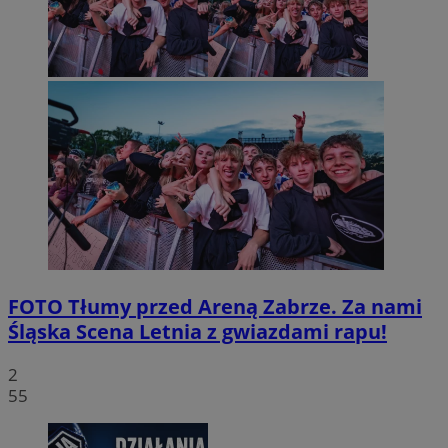
FOTO
Tłumy przed Areną Zabrze. Za nami
Śląska Scena Letnia z gwiazdami rapu!
2
55