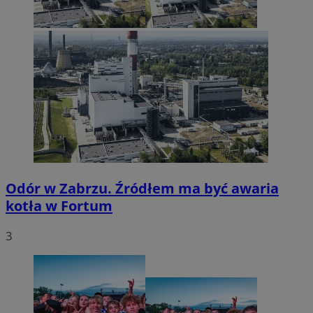
Odór w Zabrzu. Źródłem ma być awaria
kotła w Fortum
3