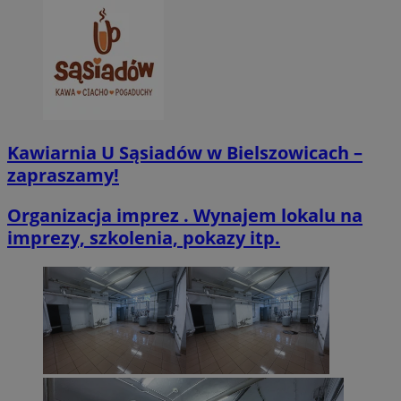
CookieScriptConsent
4 tygodnie 2 dn
CookieScript
zabrze.com.pl
Kawiarnia U Sąsiadów w Bielszowicach –
zapraszamy!
Organizacja imprez . Wynajem lokalu na
imprezy, szkolenia, pokazy itp.
VISITOR_PRIVACY_METADATA
5 miesięcy 4
YouTube
tygodnie
.youtube.com