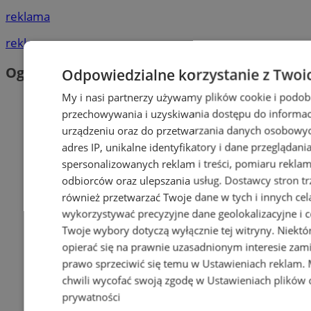
reklama
reklama
Ogłoszenia
Odpowiedzialne korzystanie z Twoi
My i nasi partnerzy używamy plików cookie i podob
przechowywania i uzyskiwania dostępu do informac
urządzeniu oraz do przetwarzania danych osobowych
adres IP, unikalne identyfikatory i dane przeglądani
spersonalizowanych reklam i treści, pomiaru reklam i
odbiorców oraz ulepszania usług.
Dostawcy stron tr
również przetwarzać Twoje dane w tych i innych cel
wykorzystywać precyzyjne dane geolokalizacyjne i c
Twoje wybory dotyczą wyłącznie tej witryny. Niekt
opierać się na prawnie uzasadnionym interesie zami
prawo sprzeciwić się temu w
Ustawieniach reklam
.
chwili wycofać swoją zgodę w
Ustawieniach plików 
prywatności