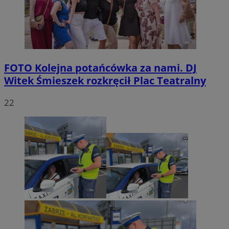
FOTO
Kolejna potańcówka za nami. DJ
Witek Śmieszek rozkręcił Plac Teatralny
22