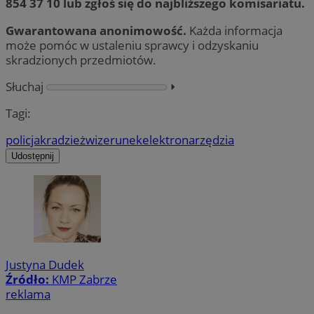
854 37 10 lub zgłoś się do najbliższego komisariatu.
Gwarantowana anonimowość.
Każda informacja
może pomóc w ustaleniu sprawcy i odzyskaniu
skradzionych przedmiotów.
Słuchaj
⏵︎
Tagi:
policja
kradzież
wizerunek
elektronarzędzia
Udostępnij
Justyna Dudek
Źródło:
KMP Zabrze
reklama