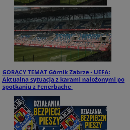
GORĄCY TEMAT
Górnik Zabrze - UEFA:
Aktualna sytuacja z karami nałożonymi po
spotkaniu z Fenerbache