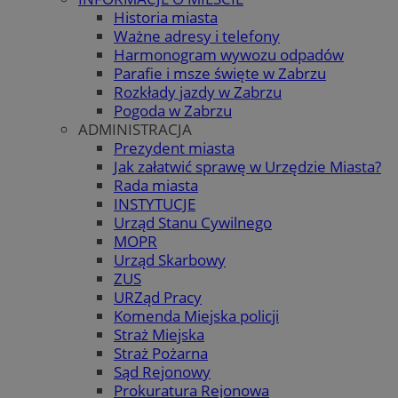
Historia miasta
Ważne adresy i telefony
Harmonogram wywozu odpadów
Parafie i msze święte w Zabrzu
Rozkłady jazdy w Zabrzu
Pogoda w Zabrzu
ADMINISTRACJA
Prezydent miasta
Jak załatwić sprawę w Urzędzie Miasta?
Rada miasta
INSTYTUCJE
Urząd Stanu Cywilnego
MOPR
Urząd Skarbowy
ZUS
URZąd Pracy
Komenda Miejska policji
Straż Miejska
Straż Pożarna
Sąd Rejonowy
Prokuratura Rejonowa