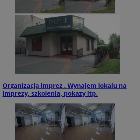
CookieScriptConsent
4 tygodnie 2 dn
CookieScript
zabrze.com.pl
Organizacja imprez . Wynajem lokalu na
imprezy, szkolenia, pokazy itp.
VISITOR_PRIVACY_METADATA
5 miesięcy 4
YouTube
tygodnie
.youtube.com