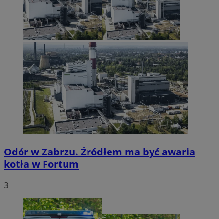
Odór w Zabrzu. Źródłem ma być awaria
kotła w Fortum
3