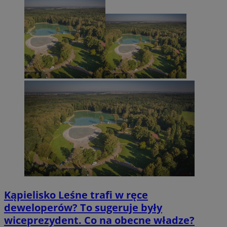
Kąpielisko Leśne trafi w ręce
deweloperów? To sugeruje były
wiceprezydent. Co na obecne władze?