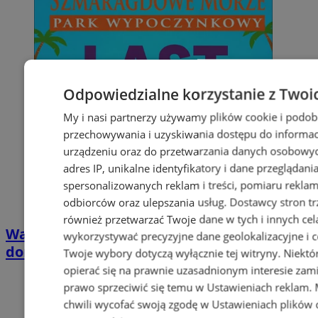
Odpowiedzialne korzystanie z Twoi
My i nasi partnerzy używamy plików cookie i podob
przechowywania i uzyskiwania dostępu do informac
urządzeniu oraz do przetwarzania danych osobowych
adres IP, unikalne identyfikatory i dane przeglądani
spersonalizowanych reklam i treści, pomiaru reklam i
odbiorców oraz ulepszania usług.
Dostawcy stron tr
również przetwarzać Twoje dane w tych i innych cel
Wakacyjny wypoczynek nad Bałtykiem w
wykorzystywać precyzyjne dane geolokalizacyjne i c
domkach Szmaragdowe Morze
Twoje wybory dotyczą wyłącznie tej witryny. Niekt
opierać się na prawnie uzasadnionym interesie zami
prawo sprzeciwić się temu w
Ustawieniach reklam
.
chwili wycofać swoją zgodę w
Ustawieniach plików 