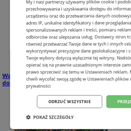
My i nasi partnerzy używamy plików cookie i podob
przechowywania i uzyskiwania dostępu do informac
urządzeniu oraz do przetwarzania danych osobowych
adres IP, unikalne identyfikatory i dane przeglądani
spersonalizowanych reklam i treści, pomiaru reklam i
odbiorców oraz ulepszania usług.
Dostawcy stron tr
również przetwarzać Twoje dane w tych i innych cel
wykorzystywać precyzyjne dane geolokalizacyjne i c
Twoje wybory dotyczą wyłącznie tej witryny. Niekt
opierać się na prawnie uzasadnionym interesie zami
prawo sprzeciwić się temu w
Ustawieniach reklam
.
Wakacyjny wypoczynek nad Bałtykiem w
chwili wycofać swoją zgodę w
Ustawieniach plików 
domkach Szmaragdowe Morze
prywatności
ODRZUĆ WSZYSTKIE
PRZEJ
POKAŻ SZCZEGÓŁY
Niezbędne
Wydajność
Targetowani