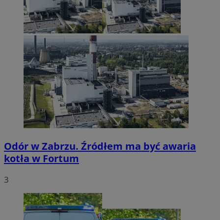
Odór w Zabrzu. Źródłem ma być awaria
kotła w Fortum
3