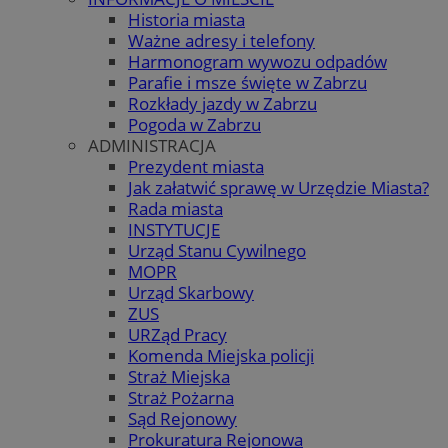
Historia miasta
Ważne adresy i telefony
Harmonogram wywozu odpadów
Parafie i msze święte w Zabrzu
Rozkłady jazdy w Zabrzu
Pogoda w Zabrzu
ADMINISTRACJA
Prezydent miasta
Jak załatwić sprawę w Urzędzie Miasta?
Rada miasta
INSTYTUCJE
Urząd Stanu Cywilnego
MOPR
Urząd Skarbowy
ZUS
URZąd Pracy
Komenda Miejska policji
Straż Miejska
Straż Pożarna
Sąd Rejonowy
Prokuratura Rejonowa