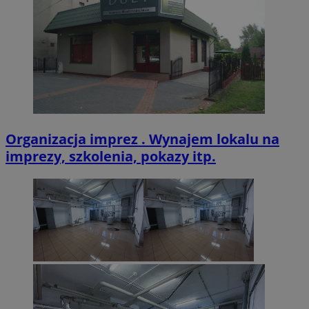
VISITOR_PRIVACY_METADATA
5 miesięcy 4
YouTube
tygodnie
.youtube.com
Organizacja imprez . Wynajem lokalu na
imprezy, szkolenia, pokazy itp.