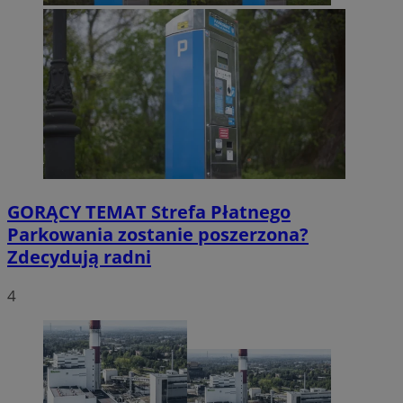
GORĄCY TEMAT
Strefa Płatnego
Parkowania zostanie poszerzona?
Zdecydują radni
4