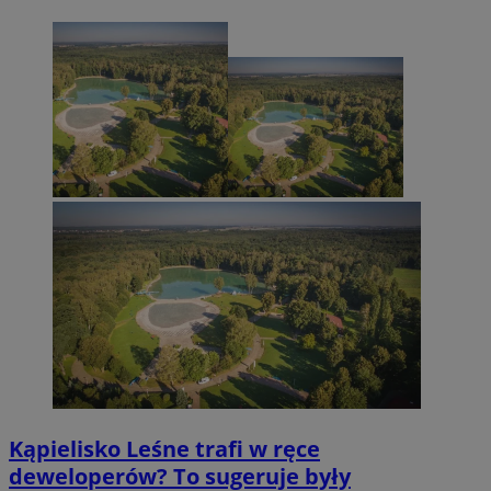
Kąpielisko Leśne trafi w ręce
deweloperów? To sugeruje były