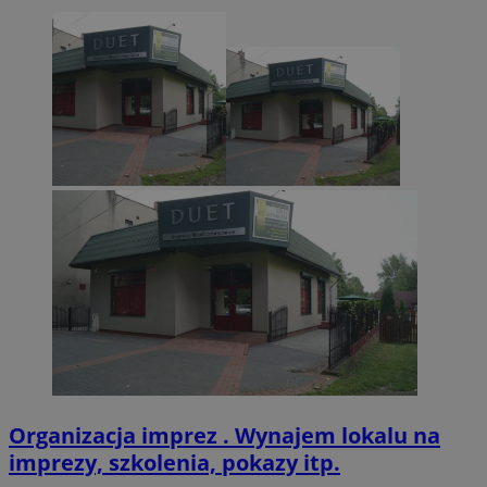
VISITOR_PRIVACY_METADATA
5 miesięcy 4
YouTube
tygodnie
.youtube.com
Organizacja imprez . Wynajem lokalu na
imprezy, szkolenia, pokazy itp.