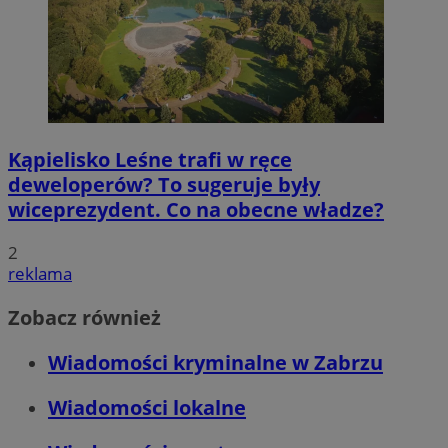
Kąpielisko Leśne trafi w ręce
deweloperów? To sugeruje były
wiceprezydent. Co na obecne władze?
2
reklama
Zobacz również
Wiadomości kryminalne w Zabrzu
Wiadomości lokalne