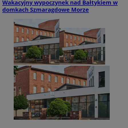
Wakacyjny wypoczynek nad Bałtykiem w
domkach Szmaragdowe Morze
Niezbędne
Wydajność
Targetowanie
Funkcjonalno
Niezbędne pliki cookie umożliwiają korzystanie z podstawowych fun
takich jak logowanie użytkownika i zarządzanie kontem. Bez niezb
można prawidłowo korzystać ze strony internetowej.
Provider
/
Okres
Nazwa
Domena
przechowywani
SessID
zabrze.com.pl
1 rok
QeSessID
zabrze.com.pl
1 rok
MvSessID
zabrze.com.pl
1 rok
__cf_bm
29 minut 53
Cloudflare