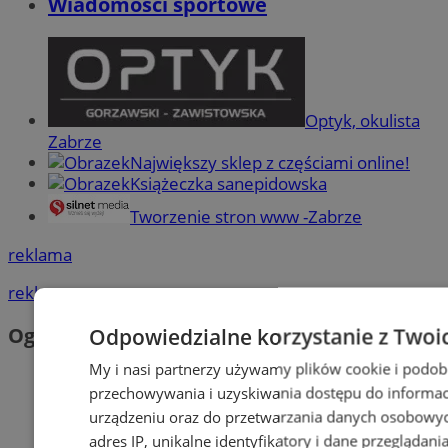
Wiadomości sportowe
Optyk, okulista
Zabrze
Największy sklep z częściami online!
Książeczka sanepidowska
Tworzenie stron www -Zabrze
reklama
reklama
Odpowiedzialne korzystanie z Twoi
Ogłoszenia
My i nasi partnerzy używamy plików cookie i podob
przechowywania i uzyskiwania dostępu do informac
urządzeniu oraz do przetwarzania danych osobowych
adres IP, unikalne identyfikatory i dane przeglądani