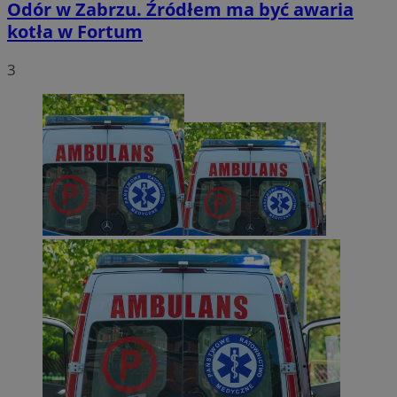
Odór w Zabrzu. Źródłem ma być awaria
kotła w Fortum
3