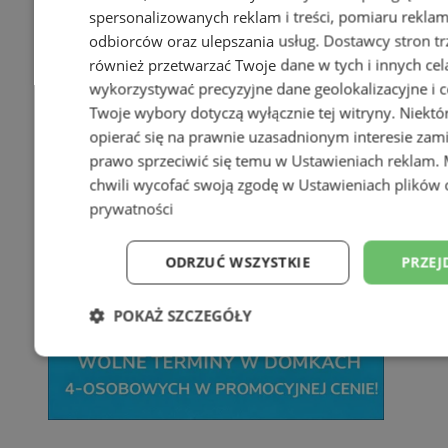
spersonalizowanych reklam i treści, pomiaru reklam i
odbiorców oraz ulepszania usług.
Dostawcy stron tr
również przetwarzać Twoje dane w tych i innych cel
wykorzystywać precyzyjne dane geolokalizacyjne i c
Twoje wybory dotyczą wyłącznie tej witryny. Niekt
opierać się na prawnie uzasadnionym interesie zami
prawo sprzeciwić się temu w
Ustawieniach reklam
.
chwili wycofać swoją zgodę w
Ustawieniach plików 
prywatności
ODRZUĆ WSZYSTKIE
PRZEJ
POKAŻ SZCZEGÓŁY
Niezbędne
Wydajność
Targetowani
Niesklasyfikowane