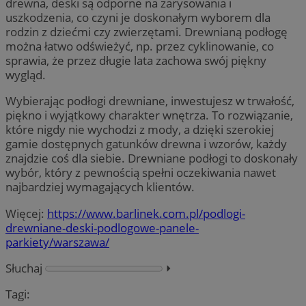
drewna, deski są odporne na zarysowania i
uszkodzenia, co czyni je doskonałym wyborem dla
rodzin z dziećmi czy zwierzętami. Drewnianą podłogę
można łatwo odświeżyć, np. przez cyklinowanie, co
sprawia, że przez długie lata zachowa swój piękny
wygląd.
Wybierając podłogi drewniane, inwestujesz w trwałość,
piękno i wyjątkowy charakter wnętrza. To rozwiązanie,
które nigdy nie wychodzi z mody, a dzięki szerokiej
gamie dostępnych gatunków drewna i wzorów, każdy
znajdzie coś dla siebie. Drewniane podłogi to doskonały
wybór, który z pewnością spełni oczekiwania nawet
najbardziej wymagających klientów.
Więcej:
https://www.barlinek.com.pl/podlogi-
drewniane-deski-podlogowe-panele-
parkiety/warszawa/
Słuchaj
⏵︎
Tagi: