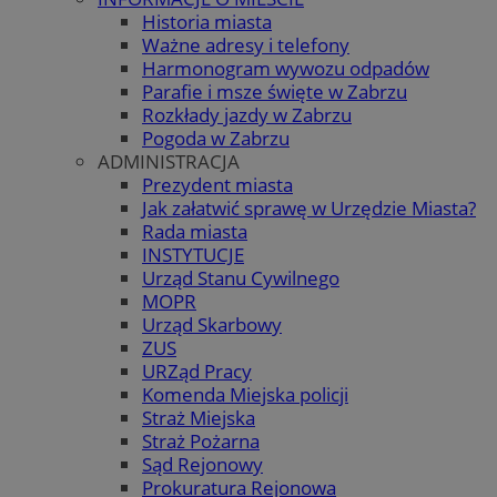
Historia miasta
Ważne adresy i telefony
Harmonogram wywozu odpadów
Parafie i msze święte w Zabrzu
Rozkłady jazdy w Zabrzu
Pogoda w Zabrzu
ADMINISTRACJA
Prezydent miasta
Jak załatwić sprawę w Urzędzie Miasta?
Rada miasta
INSTYTUCJE
Urząd Stanu Cywilnego
MOPR
Urząd Skarbowy
ZUS
URZąd Pracy
Komenda Miejska policji
Straż Miejska
Straż Pożarna
Sąd Rejonowy
Prokuratura Rejonowa