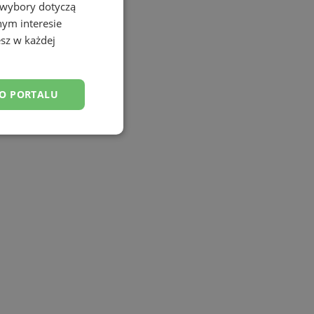
 wybory dotyczą
nym interesie
sz w każdej
DO PORTALU
esklasyfikowane
ane
owanie użytkownika i
j.