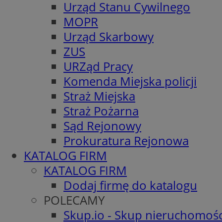
Urząd Stanu Cywilnego
MOPR
Urząd Skarbowy
ZUS
URZąd Pracy
Komenda Miejska policji
Straż Miejska
Straż Pożarna
Sąd Rejonowy
Prokuratura Rejonowa
KATALOG FIRM
KATALOG FIRM
Dodaj firmę do katalogu
POLECAMY
Skup.io - Skup nieruchomośc