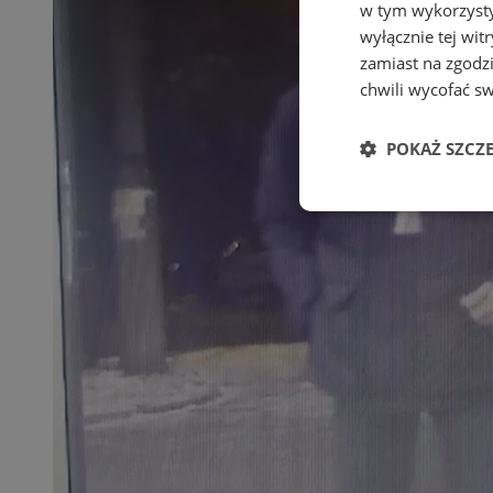
w tym wykorzysty
wyłącznie tej wi
zamiast na zgodz
chwili wycofać s
POKAŻ SZCZ
Niezbędne
Ni
Niezbędne pliki cook
zarządzanie kontem. 
Nazwa