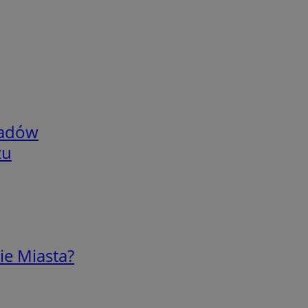
adów
zu
ie Miasta?