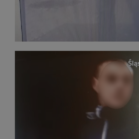
SessID
QeSessID
MvSessID
__cf_bm
__cf_bm
CookieScriptConse
VISITOR_PRIVACY_