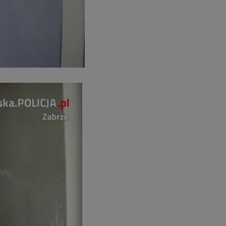
zabrze.com.pl
1 rok
Ten plik cookie przechowuje identyfik
zabrze.com.pl
1 rok
Ten plik cookie przechowuje identyfik
zabrze.com.pl
1 rok
Ten plik cookie przechowuje identyfik
29 minut 53
Ten plik cookie służy do rozróżniania
Cloudflare
sekundy
to korzystne dla strony internetowe
Inc.
umożliwia tworzenie ważnych rapor
.x.com
korzystania z jej witryny internetowe
29 minut 55
Ten plik cookie służy do rozróżniania
Cloudflare
sekund
to korzystne dla strony internetowe
Inc.
umożliwia tworzenie ważnych rapor
.twitter.com
korzystania z jej witryny internetowe
nt
4 tygodnie 2 dni
Ten plik cookie jest używany przez 
CookieScript
Script.com do zapamiętywania prefe
zabrze.com.pl
zgody użytkownika na pliki cookie. J
aby baner cookie Cookie-Script.com 
Google Privacy Policy
METADATA
5 miesięcy 4
Ten plik cookie przechowuje informa
YouTube
tygodnie
użytkownika oraz jego preferencjac
.youtube.com
prywatności podczas korzystania z wi
wybory dotyczące polityki prywatnoś
zgody, zapewniając ich przestrzegan
wizytach. Dzięki temu użytkownik 
konfigurować swoich preferencji, co
zgodność z regulacjami ochrony dan