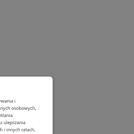
ywania i
danych osobowych,
etlania
az ulepszania
 i innych celach,