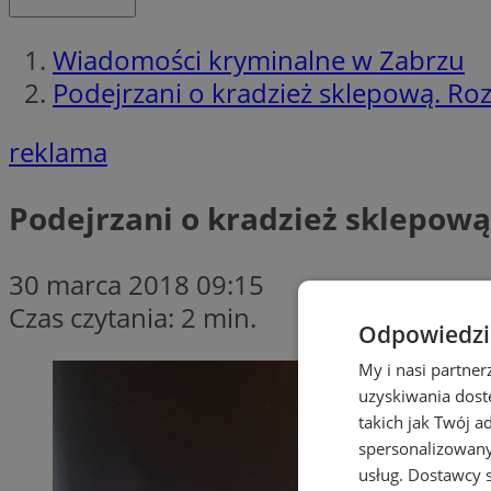
Wiadomości kryminalne w Zabrzu
Podejrzani o kradzież sklepową. Ro
reklama
Podejrzani o kradzież sklepową
30 marca 2018 09:15
Czas czytania: 2 min.
Odpowiedzia
My i nasi partne
uzyskiwania dost
takich jak Twój a
spersonalizowanyc
usług.
Dostawcy s