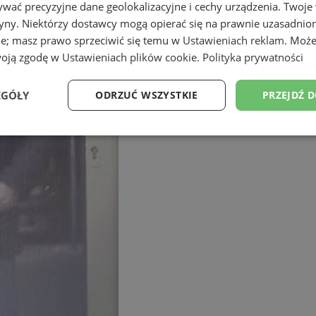
wać precyzyjne dane geolokalizacyjne i cechy urządzenia. Twoje
tryny. Niektórzy dostawcy mogą opierać się na prawnie uzasadnio
ie; masz prawo sprzeciwić się temu w
Ustawieniach reklam
. Może
woją zgodę w
Ustawieniach plików cookie
.
Polityka prywatności
EGÓŁY
ODRZUĆ WSZYSTKIE
PRZEJDŹ 
Wydajność
Targetowanie
Funkcjonalność
Ni
ezbędne
Wydajność
Targetowanie
Funkcjonalność
Niesklasyfikow
ie umożliwiają korzystanie z podstawowych funkcji strony internetowej, takich jak log
Bez niezbędnych plików cookie nie można prawidłowo korzystać ze strony internetowe
Provider
/
Okres
Opis
Domena
przechowywania