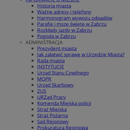
Historia miasta
Ważne adresy i telefony
Harmonogram wywozu odpadów
Parafie i msze święte w Zabrzu
Rozkłady jazdy w Zabrzu
Pogoda w Zabrzu
ADMINISTRACJA
Prezydent miasta
Jak załatwić sprawę w Urzędzie Miasta?
Rada miasta
INSTYTUCJE
Urząd Stanu Cywilnego
MOPR
Urząd Skarbowy
ZUS
URZąd Pracy
Komenda Miejska policji
Straż Miejska
Straż Pożarna
Sąd Rejonowy
Prokuratura Rejonowa