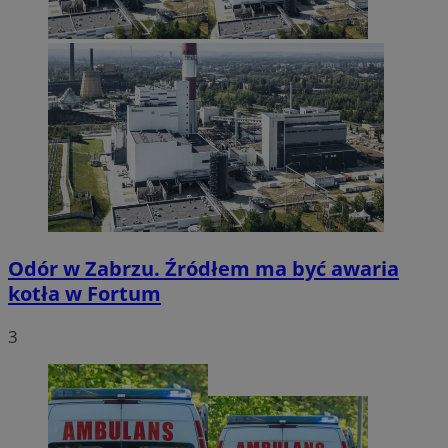
Odór w Zabrzu. Źródłem ma być awaria
kotła w Fortum
3