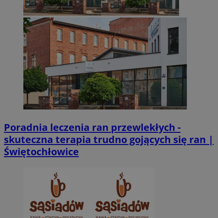
VISITOR_PRIVACY_METADATA
5 miesięcy 4
YouTube
tygodnie
.youtube.com
Poradnia leczenia ran przewlekłych -
skuteczna terapia trudno gojących się ran |
Świętochłowice