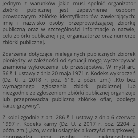
Jednym z warunków jakie musi spełnić organizator
zbiórki publicznej jest zapewnienie osobom
prowadzącym zbiórkę identyfikatorów zawierających:
imię i nazwisko osoby przeprowadzającej zbiórkę
publiczną oraz w szczególności informacje o nazwie,
celu zbiórki publicznej i jej organizatorze oraz numerze
zbiórki publicznej.
Zdarzenia dotyczące nielegalnych publicznych zbiórek
pieniędzy w zależności od sytuacji mogą wyczerpywać
znamiona wykroczenia lub przestępstwa. W myśl art.
56 § 1 ustawy z dnia 20 maja 1971 r. Kodeks wykroczeń
(Dz. U. z 2018 r. poz. 618, z późn. zm.) „Kto bez
wymaganego zgłoszenia zbiórki publicznej lub
niezgodnie ze zgłoszeniem zbiórki publicznej organizuje
lub przeprowadza publiczną zbiórkę ofiar, podlega
karze grzywny”.
Z kolei zgodnie z art. 286 § 1 ustawy z dnia 6 czerwca
1997 r. Kodeks karny (Dz. U. z 2017 r. poz. 2204, z
późn. zm.) „Kto, w celu osiągnięcia korzyści majątkowej,
doprowadza inną osobę do niekorzystnego