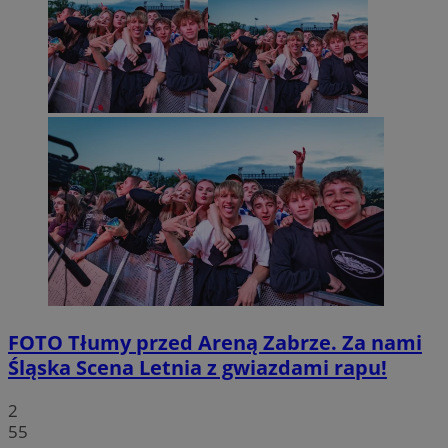
FOTO
Tłumy przed Areną Zabrze. Za nami
Śląska Scena Letnia z gwiazdami rapu!
2
55