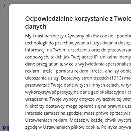
2
Odpowiedzialne korzystanie z Twoi
danych
My i nasi partnerzy używamy plików cookie i podob
technologii do przechowywania i uzyskiwania dostę
informacji na Twoim urządzeniu oraz do przetwarza
osobowych, takich jak Twój adres IP, unikalne identyf
dane przeglądania, w celu wyświetlania spersonali
reklam i treści, pomiaru reklam i treści, analizy odb
ulepszania usług.
Dostawcy stron trzecich (1913)
mog
przetwarzać Twoje dane w tych i innych celach, w t
wykorzystywać precyzyjne dane geolokalizacyjne i c
urządzenia. Twoje wybory dotyczą wyłącznie tej witr
Niektórzy dostawcy mogą opierać się na prawnie u
interesie zamiast na zgodzie; masz prawo sprzeciwić
Ustawieniach reklam
. Możesz w każdej chwili wycof
zgodę w
Ustawieniach plików cookie
.
Polityka prywa
Pijana 32-latka z zakazem prowadzenia