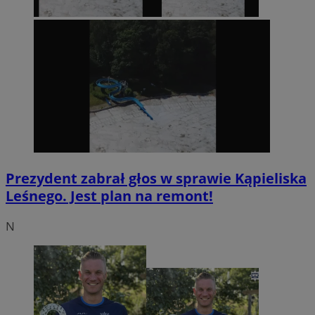
Prezydent zabrał głos w sprawie Kąpieliska
Leśnego. Jest plan na remont!
N