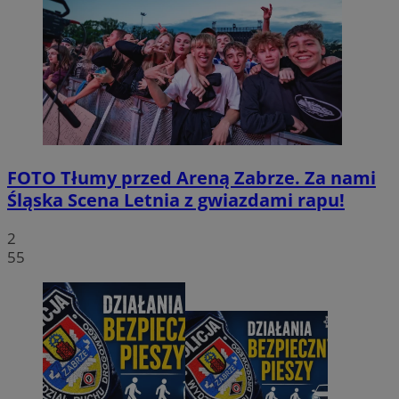
FOTO
Tłumy przed Areną Zabrze. Za nami
Śląska Scena Letnia z gwiazdami rapu!
2
55