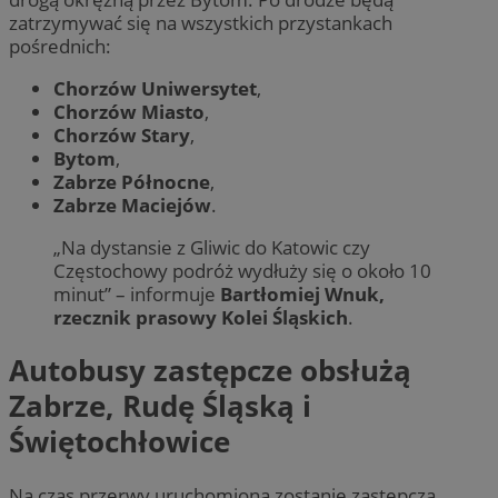
zatrzymywać się na wszystkich przystankach
pośrednich:
Chorzów Uniwersytet
,
Chorzów Miasto
,
Chorzów Stary
,
Bytom
,
Zabrze Północne
,
Zabrze Maciejów
.
„Na dystansie z Gliwic do Katowic czy
Częstochowy podróż wydłuży się o około 10
minut” – informuje
Bartłomiej Wnuk,
rzecznik prasowy Kolei Śląskich
.
Autobusy zastępcze obsłużą
Zabrze, Rudę Śląską i
Świętochłowice
Na czas przerwy uruchomiona zostanie zastępcza