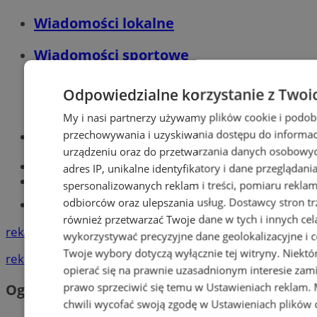
Wiadomości lokalne
Wiadomości sportowe
Odpowiedzialne korzystanie z Twoi
My i nasi partnerzy używamy plików cookie i podob
przechowywania i uzyskiwania dostępu do informac
Optyk, okulista
urządzeniu oraz do przetwarzania danych osobowych
Zabrze
Największy sklep z częściami online!
adres IP, unikalne identyfikatory i dane przeglądani
Książeczka sanepidowska
spersonalizowanych reklam i treści, pomiaru reklam i
odbiorców oraz ulepszania usług.
Dostawcy stron tr
Tworzenie stron www -Zabrze
również przetwarzać Twoje dane w tych i innych cel
reklama
wykorzystywać precyzyjne dane geolokalizacyjne i c
Twoje wybory dotyczą wyłącznie tej witryny. Niekt
reklama
opierać się na prawnie uzasadnionym interesie zami
prawo sprzeciwić się temu w
Ustawieniach reklam
.
Ogłoszenia
chwili wycofać swoją zgodę w
Ustawieniach plików 