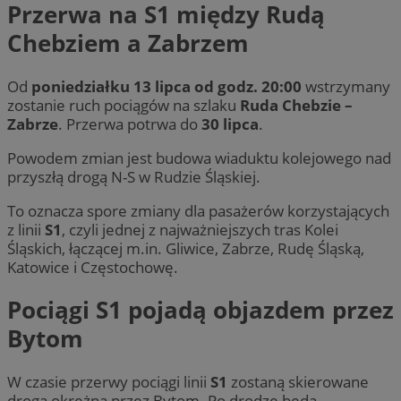
Przerwa na S1 między Rudą
Chebziem a Zabrzem
Od
poniedziałku 13 lipca od godz. 20:00
wstrzymany
zostanie ruch pociągów na szlaku
Ruda Chebzie –
Zabrze
. Przerwa potrwa do
30 lipca
.
Powodem zmian jest budowa wiaduktu kolejowego nad
przyszłą drogą N-S w Rudzie Śląskiej.
To oznacza spore zmiany dla pasażerów korzystających
z linii
S1
, czyli jednej z najważniejszych tras Kolei
Śląskich, łączącej m.in. Gliwice, Zabrze, Rudę Śląską,
Katowice i Częstochowę.
Pociągi S1 pojadą objazdem przez
Bytom
W czasie przerwy pociągi linii
S1
zostaną skierowane
drogą okrężną przez Bytom. Po drodze będą