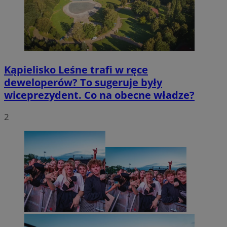
Kąpielisko Leśne trafi w ręce
deweloperów? To sugeruje były
wiceprezydent. Co na obecne władze?
2