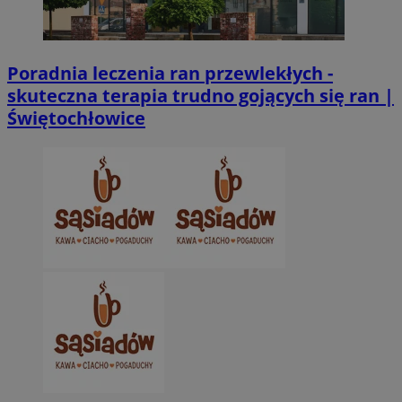
Poradnia leczenia ran przewlekłych -
skuteczna terapia trudno gojących się ran |
Świętochłowice
CookieScriptConsent
4 tygodnie 2 dn
CookieScript
zabrze.com.pl
VISITOR_PRIVACY_METADATA
5 miesięcy 4
YouTube
tygodnie
.youtube.com