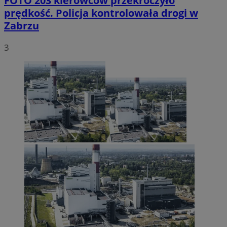
FOTO
203 kierowców przekroczyło
prędkość. Policja kontrolowała drogi w
Zabrzu
3