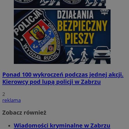
Ponad 100 wykroczeń podczas jednej akcji.
Kierowcy pod lupą policji w Zabrzu
2
reklama
Zobacz również
Wiadomości kryminalne w Zabrzu