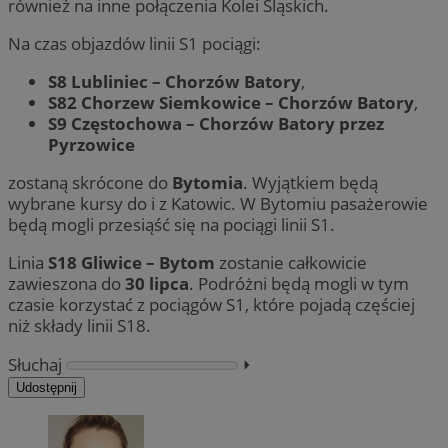
również na inne połączenia Kolei Śląskich.
Na czas objazdów linii S1 pociągi:
S8 Lubliniec – Chorzów Batory
,
S82 Chorzew Siemkowice – Chorzów Batory
,
S9 Częstochowa – Chorzów Batory przez
Pyrzowice
zostaną skrócone do
Bytomia
. Wyjątkiem będą
wybrane kursy do i z Katowic. W Bytomiu pasażerowie
będą mogli przesiąść się na pociągi linii S1.
Linia
S18 Gliwice – Bytom
zostanie całkowicie
zawieszona do
30 lipca
. Podróżni będą mogli w tym
czasie korzystać z pociągów S1, które pojadą częściej
niż składy linii S18.
Słuchaj
⏵︎
Udostępnij