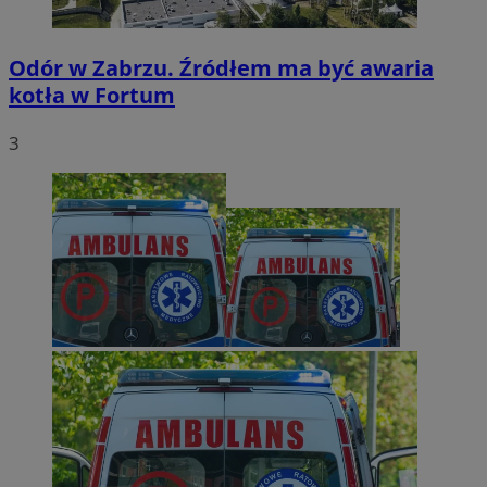
Odór w Zabrzu. Źródłem ma być awaria
kotła w Fortum
3