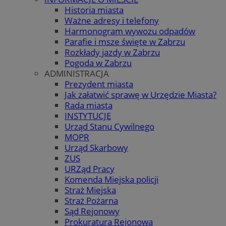
Historia miasta
Ważne adresy i telefony
Harmonogram wywozu odpadów
Parafie i msze święte w Zabrzu
Rozkłady jazdy w Zabrzu
Pogoda w Zabrzu
ADMINISTRACJA
Prezydent miasta
Jak załatwić sprawę w Urzędzie Miasta?
Rada miasta
INSTYTUCJE
Urząd Stanu Cywilnego
MOPR
Urząd Skarbowy
ZUS
URZąd Pracy
Komenda Miejska policji
Straż Miejska
Straż Pożarna
Sąd Rejonowy
Prokuratura Rejonowa