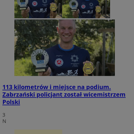
113 kilometrów i miejsce na podium.
Zabrzański policjant został wicemistrzem
Polski
3
N