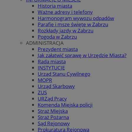
Historia miasta
Ważne adresy i telefony
Harmonogram wywozu odpadów
Parafie i msze święte w Zabrzu
Rozkłady jazdy w Zabrzu
Pogoda w Zabrzu
ADMINISTRACJA
Prezydent miasta
Jak załatwić sprawę w Urzędzie Miasta?
Rada miasta
INSTYTUCJE
Urząd Stanu Cywilnego
MOPR
Urząd Skarbowy
ZUS
URZąd Pracy
Komenda Miejska policji
Straż Miejska
Straż Pożarna
Sąd Rejonowy
Prokuratura Rejonowa