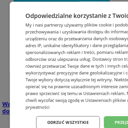
Odpowiedzialne korzystanie z Twoi
My i nasi partnerzy używamy plików cookie i podob
przechowywania i uzyskiwania dostępu do informac
urządzeniu oraz do przetwarzania danych osobowych
adres IP, unikalne identyfikatory i dane przeglądani
spersonalizowanych reklam i treści, pomiaru reklam i
odbiorców oraz ulepszania usług.
Dostawcy stron tr
również przetwarzać Twoje dane w tych i innych cel
wykorzystywać precyzyjne dane geolokalizacyjne i c
Twoje wybory dotyczą wyłącznie tej witryny. Niekt
opierać się na prawnie uzasadnionym interesie zami
prawo sprzeciwić się temu w
Ustawieniach reklam
.
chwili wycofać swoją zgodę w
Ustawieniach plików 
Wakacyjny wypoczynek nad Bałtykiem w
prywatności
domkach Szmaragdowe Morze
ODRZUĆ WSZYSTKIE
PRZEJ