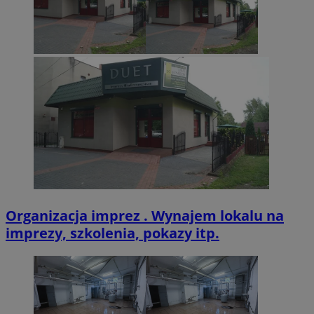
CookieScriptConsent
4 tygodnie 2 dn
CookieScript
zabrze.com.pl
VISITOR_PRIVACY_METADATA
5 miesięcy 4
YouTube
tygodnie
.youtube.com
Organizacja imprez . Wynajem lokalu na
imprezy, szkolenia, pokazy itp.