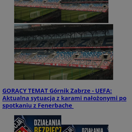
GORĄCY TEMAT
Górnik Zabrze - UEFA:
Aktualna sytuacja z karami nałożonymi po
spotkaniu z Fenerbache