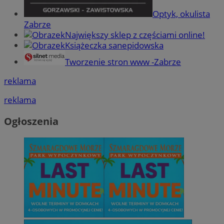
Optyk, okulista
Zabrze
Największy sklep z częściami online!
Książeczka sanepidowska
Tworzenie stron www -Zabrze
reklama
reklama
Ogłoszenia