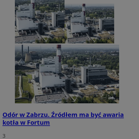
Odór w Zabrzu. Źródłem ma być awaria
kotła w Fortum
3