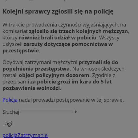
Kolejni sprawcy zgłosili się na policję
W trakcie prowadzenia czynności wyjaśniających, na
komisariat
zgłosiło się trzech kolejnych mężczyzn
,
którzy
również brali udział w pobiciu
. Wszyscy
usłyszeli
zarzuty dotyczące pomocnictwa w
przestępstwie
.
Obydwaj zatrzymani mężczyźni
przyznali się do
popełnienia przestępstwa
. Na wniosek śledczych
zostali
objęci policyjnym dozorem
. Zgodnie z
przepisami
za pobicie grozi im kara do 5 lat
pozbawienia wolności
.
Policja
nadal prowadzi postępowanie w tej sprawie.
Słuchaj
⏵︎
Tagi:
policja
Zatrzymanie