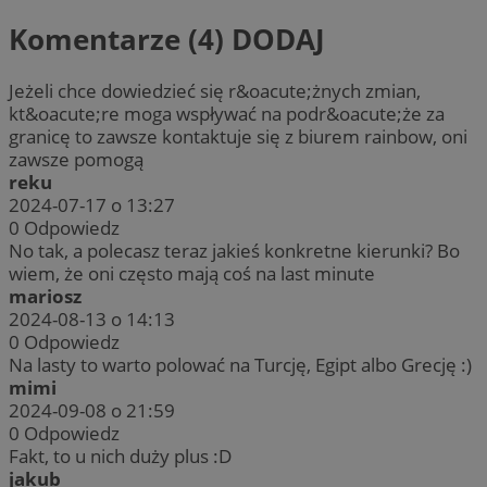
Komentarze (4)
DODAJ
Jeżeli chce dowiedzieć się r&oacute;żnych zmian,
kt&oacute;re moga wspływać na podr&oacute;że za
granicę to zawsze kontaktuje się z biurem rainbow, oni
zawsze pomogą
reku
2024-07-17 o 13:27
0
Odpowiedz
No tak, a polecasz teraz jakieś konkretne kierunki? Bo
wiem, że oni często mają coś na last minute
mariosz
2024-08-13 o 14:13
0
Odpowiedz
Na lasty to warto polować na Turcję, Egipt albo Grecję :)
mimi
2024-09-08 o 21:59
0
Odpowiedz
Fakt, to u nich duży plus :D
jakub