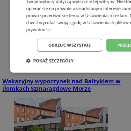
Twoje wybory dotyczą wyłącznie tej witryny. Niekt
opierać się na prawnie uzasadnionym interesie zami
prawo sprzeciwić się temu w
Ustawieniach reklam
.
chwili wycofać swoją zgodę w
Ustawieniach plików 
prywatności
ODRZUĆ WSZYSTKIE
PRZEJ
POKAŻ SZCZEGÓŁY
Niezbędne
Wydajność
Targetowani
Wakacyjny wypoczynek nad Bałtykiem w
domkach Szmaragdowe Morze
Niesklasyfikowane