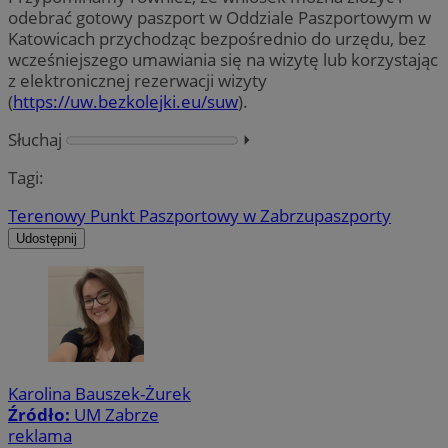
odebrać gotowy paszport w Oddziale Paszportowym w
Katowicach przychodząc bezpośrednio do urzędu, bez
wcześniejszego umawiania się na wizytę lub korzystając
z elektronicznej rezerwacji wizyty
(
https://uw.bezkolejki.eu/suw
).
Słuchaj
⏵︎
Tagi:
Terenowy Punkt Paszportowy w Zabrzu
paszporty
Udostępnij
Karolina Bauszek-Żurek
Źródło:
UM Zabrze
reklama