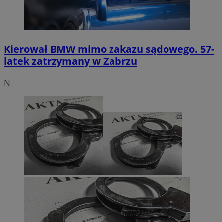
Kierował BMW mimo zakazu sądowego. 57-
latek zatrzymany w Zabrzu
N