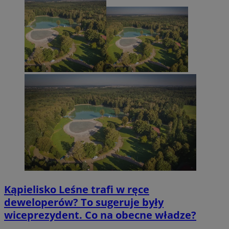
Kąpielisko Leśne trafi w ręce
deweloperów? To sugeruje były
wiceprezydent. Co na obecne władze?