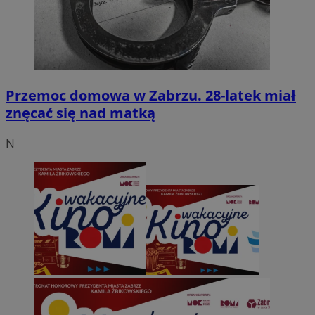
Przemoc domowa w Zabrzu. 28-latek miał
znęcać się nad matką
N