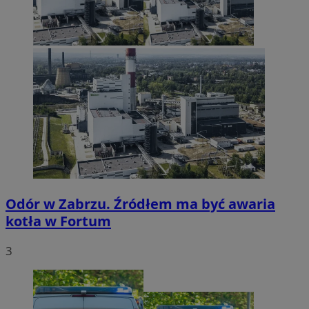
Odór w Zabrzu. Źródłem ma być awaria
kotła w Fortum
3