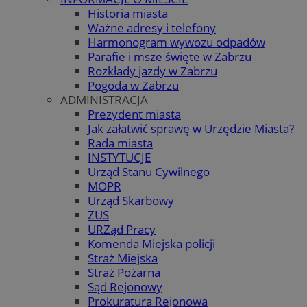
Historia miasta
Ważne adresy i telefony
Harmonogram wywozu odpadów
Parafie i msze święte w Zabrzu
Rozkłady jazdy w Zabrzu
Pogoda w Zabrzu
ADMINISTRACJA
Prezydent miasta
Jak załatwić sprawę w Urzędzie Miasta?
Rada miasta
INSTYTUCJE
Urząd Stanu Cywilnego
MOPR
Urząd Skarbowy
ZUS
URZąd Pracy
Komenda Miejska policji
Straż Miejska
Straż Pożarna
Sąd Rejonowy
Prokuratura Rejonowa