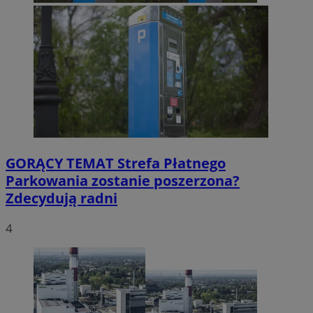
GORĄCY TEMAT
Strefa Płatnego
Parkowania zostanie poszerzona?
Zdecydują radni
4