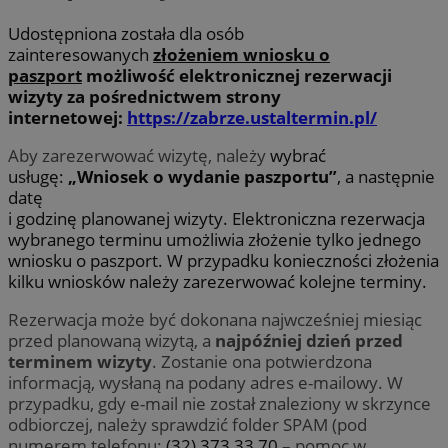
Udostępniona została dla osób
zainteresowanych
złożeniem wniosku o
paszport
możliwość elektronicznej rezerwacji
wizyty za pośrednictwem strony
internetowej:
https://zabrze.ustaltermin.pl/
Aby zarezerwować wizytę, należy
wybrać
usługę:
„Wniosek o wydanie paszportu”
, a następnie
datę
i godzinę planowanej wizyty
.
Elektroniczna rezerwacja
wybranego terminu umożliwia złożenie tylko jednego
wniosku o paszport. W przypadku konieczności złożenia
kilku wniosków należy zarezerwować kolejne terminy.
Rezerwacja może być dokonana najwcześniej miesiąc
przed planowaną wizytą, a
najpóźniej dzień przed
terminem wizyty
. Zostanie ona potwierdzona
informacją, wysłaną na podany adres e-mailowy. W
przypadku, gdy e-mail nie został znaleziony w skrzynce
odbiorczej, należy sprawdzić folder SPAM (pod
numerem telefonu:
(32) 373 33 70
– pomoc w