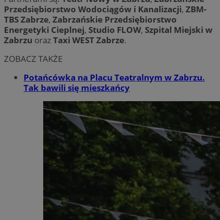
Przedsiębiorstwo Wodociągów i Kanalizacji
,
ZBM-
TBS Zabrze
,
Zabrzańskie Przedsiębiorstwo
Energetyki Cieplnej
,
Studio FLOW
,
Szpital Miejski w
Zabrzu
oraz
Taxi WEST Zabrze
.
ZOBACZ TAKŻE
Potańcówka na Placu Teatralnym w Zabrzu.
Tak bawili się mieszkańcy