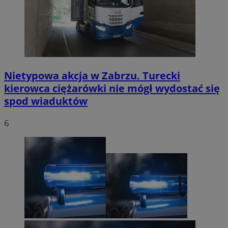
Nietypowa akcja w Zabrzu. Turecki
kierowca ciężarówki nie mógł wydostać się
spod wiaduktów
6