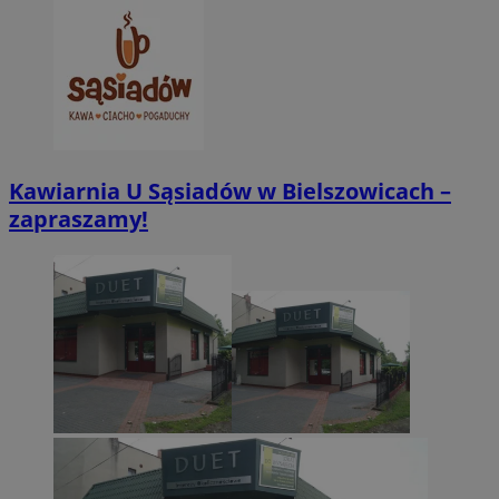
Kawiarnia U Sąsiadów w Bielszowicach –
zapraszamy!