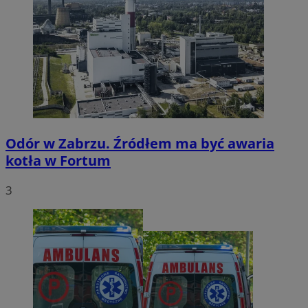
Odór w Zabrzu. Źródłem ma być awaria
kotła w Fortum
3