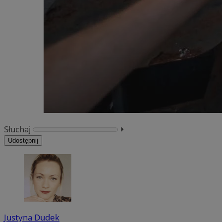
Słuchaj
⏵︎
Udostępnij
Justyna Dudek