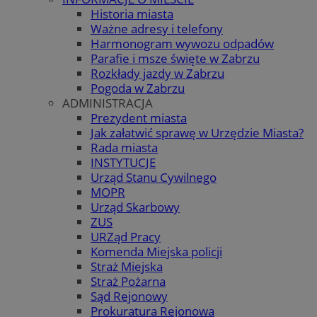
Historia miasta
Ważne adresy i telefony
Harmonogram wywozu odpadów
Parafie i msze święte w Zabrzu
Rozkłady jazdy w Zabrzu
Pogoda w Zabrzu
ADMINISTRACJA
Prezydent miasta
Jak załatwić sprawę w Urzędzie Miasta?
Rada miasta
INSTYTUCJE
Urząd Stanu Cywilnego
MOPR
Urząd Skarbowy
ZUS
URZąd Pracy
Komenda Miejska policji
Straż Miejska
Straż Pożarna
Sąd Rejonowy
Prokuratura Rejonowa