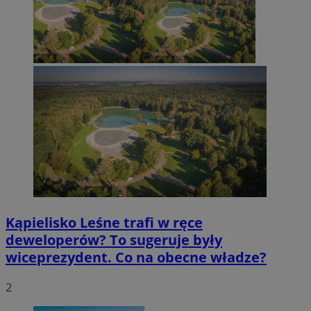
Kąpielisko Leśne trafi w ręce
deweloperów? To sugeruje były
wiceprezydent. Co na obecne władze?
2