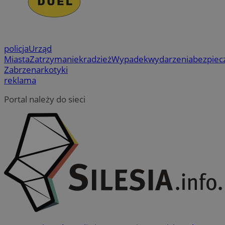
policja
Urząd
Miasta
Zatrzymanie
kradzież
Wypadek
wydarzenia
bezpiec
Zabrze
narkotyki
reklama
Portal należy do sieci