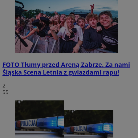
FOTO
Tłumy przed Areną Zabrze. Za nami
Śląska Scena Letnia z gwiazdami rapu!
2
55