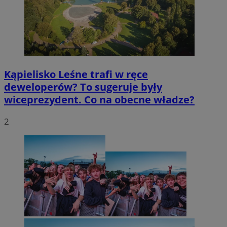
Kąpielisko Leśne trafi w ręce
deweloperów? To sugeruje były
wiceprezydent. Co na obecne władze?
2