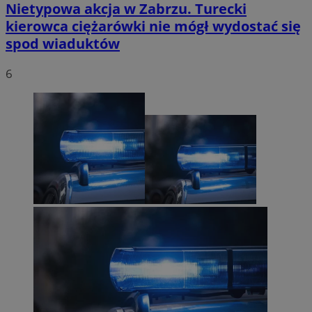
Nietypowa akcja w Zabrzu. Turecki
kierowca ciężarówki nie mógł wydostać się
spod wiaduktów
6