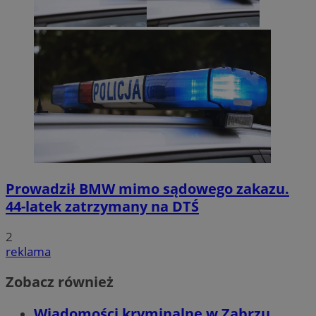
Prowadził BMW mimo sądowego zakazu.
44-latek zatrzymany na DTŚ
2
reklama
Zobacz również
Wiadomości kryminalne w Zabrzu