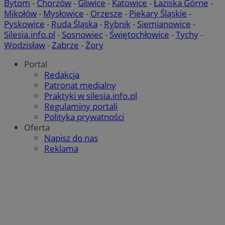
Bytom
-
Chorzów
-
Gliwice
-
Katowice
-
Łaziska Górne
-
Mikołów
-
Mysłowice
-
Orzesze
-
Piekary Śląskie
-
Pyskowice
-
Ruda Śląska
-
Rybnik
-
Siemianowice
-
Silesia.info.pl
-
Sosnowiec
-
Świętochłowice
-
Tychy
-
Wodzisław
-
Zabrze
-
Żory
Portal
Redakcja
Patronat medialny
Praktyki w silesia.info.pl
Regulaminy portali
Polityka prywatności
Oferta
Napisz do nas
Reklama