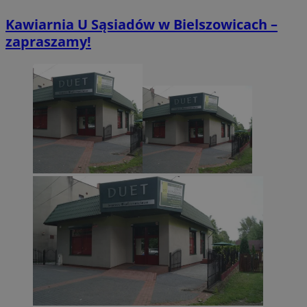
Kawiarnia U Sąsiadów w Bielszowicach –
zapraszamy!