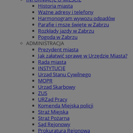
Historia miasta
Ważne adresy i telefony
Harmonogram wywozu odpadów
Parafie i msze święte w Zabrzu
Rozkłady jazdy w Zabrzu
Pogoda w Zabrzu
ADMINISTRACJA
Prezydent miasta
Jak załatwić sprawę w Urzędzie Miasta?
Rada miasta
INSTYTUCJE
Urząd Stanu Cywilnego
MOPR
Urząd Skarbowy
ZUS
URZąd Pracy
Komenda Miejska policji
Straż Miejska
Straż Pożarna
Sąd Rejonowy
Prokuratura Rejonowa